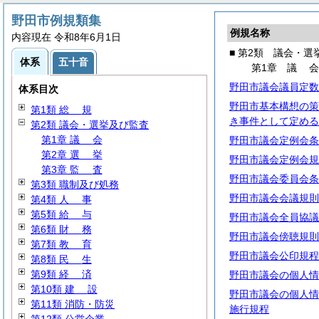
野田市例規類集
例規名称
内容現在 令和8年6月1日
■ 第2類 議会・選
体系
五十音
第1章
議
野田市議会議員定数
体系目次
野田市基本構想の策
第1類
総
規
き事件として定める
第2類 議会・選挙及び監査
第1章
議
会
野田市議会定例会条
第2章
選
挙
野田市議会定例会規
第3章
監
査
野田市議会委員会条
第3類 職制及び処務
野田市議会会議規則
第4類
人
事
第5類
給
与
野田市議会全員協議
第6類
財
務
野田市議会傍聴規則
第7類
教
育
野田市議会公印規程
第8類
民
生
第9類
経
済
野田市議会の個人情
第10類
建
設
野田市議会の個人情
第11類 消防・防災
施行規程