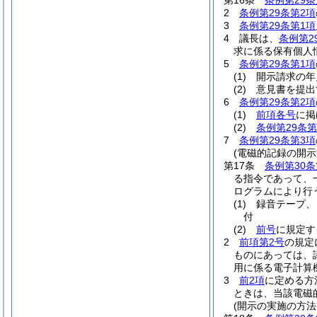
第16条
条例第29条
2
条例第29条第2項
3
条例第29条第1項
4
議長は、
条例第2
求に係る保有個人
5
条例第29条第1項
(1)
開示請求の年
(2)
意見書を提出
6
条例第29条第2項
(1)
前項各号
に掲
(2)
条例第29条
7
条例第29条第3項
(電磁的記録の開示
第17条
条例第30条
る指令であって、
ログラムにより行
(1)
録音テープ、
付
(2)
前号
に規定す
2
前項第2号
の規定
ものにあっては、
用に係る電子計算
3
前2項
に定める方
ときは、当該電磁
(開示の実施の方法