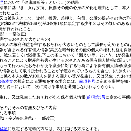
号
において「健康診断等」という。)
の結果
結果に基づき、又は疾病、負傷その他の心身の変化を理由として、本人
われたこと。
又は被告人として、逮捕、捜索、差押え、勾留、公訴の提起その他の刑
(昭和23年法律第168号)
第3条第1項に規定する少年又はその疑いのあ
続が行われたこと。
程2・一部改正)
を害するおそれが大きいもの)
の個人の権利利益を害するおそれが大きいものとして議長が定めるもの
報が含まれる保有個人情報
(高度な暗号化その他の個人の権利利益を保
、滅失若しくは毀損
(以下この条において「漏えい等」という。)
が発生
れることにより財産的被害が生じるおそれがある保有個人情報の漏えい
もって行われたおそれがある議会に対する行為による保有個人情報
(議
人情報として取り扱われることが予定されているものを含む。)
の漏えい
に係る本人の数が100人を超える漏えい等が発生し、又は発生したおそ
2条本文
の規定による通知をする場合には、
前項各号
に定める事態を知
要な範囲において、次に掲げる事項を通知しなければならない。
生し、又は発生したおそれがある保有個人情報
(
前項第3号
に定める事態
そのおそれの有無及びその内容
なる事項
程1・令6議会規程2・一部改正)
第4項
に規定する電磁的方法は、次に掲げる方法とする。