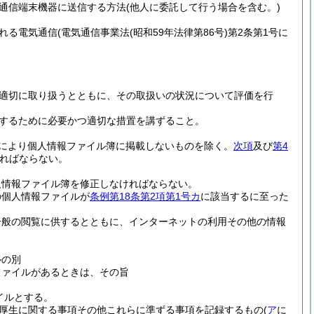
通信端末機器に送信する方法
(他人に委託して行う場合を含む。)
れる電気通信
(電気通信事業法
(昭和59年法律第86号)
第2条第1号に
適切に取り扱うとともに、その取扱いの状況について評価を行
するために必要かつ適切な措置を講ずること。
により個人情報ファイル簿に掲載しないものを除く。
次項
及び
第4
ればならない。
。
人情報ファイル簿を修正しなければならない。
の個人情報ファイルが
条例第18条第2項第1号カ
に該当するに至った
一般の閲覧に供するとともに、インターネットの利用その他の情報
ルの別
ファイルがあるときは、その旨
イルとする。
厚生に関する事項その他これらに準ずる事項を記録するもの
(
ア
に