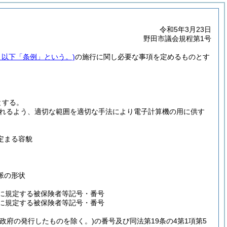
令和5年3月23日
野田市議会規程第1号
。以下「条例」という。)
の施行に関し必要な事項を定めるものとす
とする。
れるよう、適切な範囲を適切な手法により電子計算機の用に供す
定まる容貌
脈の形状
項に規定する被保険者等記号・番号
項に規定する被保険者等記号・番号
国政府の発行したものを除く。)
の番号及び同法第19条の4第1項第5