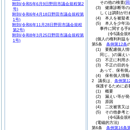
その他の検査
(
同
附則
(令和5年6月9日野田市議会規程第2
(3)
健康診断等の
号)
しくは調剤が行
附則
(令和6年4月18日野田市議会規程第
(4)
本人を被疑者
1号)
(5)
本人を少年法
附則
(令和6年11月28日野田市議会規程
事件に関する手
第2号)
(令5議会規
附則
(令和8年3月25日野田市議会規程第
(個人の権利利益
1号)
第5条
条例第12条
(1)
要配慮個人情
同じ。)
の漏えい
(2)
不正に利用さ
(3)
不正の目的を
あって、保有個
(4)
保有個人情報
2
議長は、
条例第1
保護するために必
(1)
概要
(2)
漏えい等が発
(3)
原因
(4)
二次被害又は
(5)
その他参考と
(令6議会規
(電磁的方法)
第6条
条例第16条