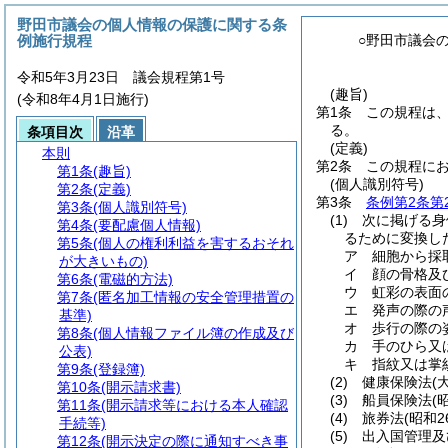
野田市議会の個人情報の保護に関する条
例施行規程
○野田市議会
令和5年3月23日 議会規程第1号
(趣旨)
(令和8年4月1日施行)
第1条
この規程は
る。
条項目次
沿革
(定義)
本則
第2条
この規程に
第1条
(趣旨)
(個人識別符号)
第2条
(定義)
第3条
条例第2条第
第3条
(個人識別符号)
(1)
次に掲げる身
第4条
(要配慮個人情報)
るために変換し
第5条
(個人の権利利益を害するおそれ
ア
細胞から採
が大きいもの)
イ
顔の骨格及
第6条
(電磁的方法)
ウ
虹彩の表面
第7条
(匿名加工情報の安全管理措置の
エ
発声の際の
基準)
オ
歩行の際の
第8条
(個人情報ファイル簿の作成及び
カ
手のひら又
公表)
キ
指紋又は掌
第9条
(登録簿)
(2)
健康保険法
(
第10条
(開示請求書)
(3)
船員保険法
(
第11条
(開示請求等における本人確認
(4)
旅券法
(昭和2
手続等)
(5)
出入国管理及
第12条
(開示決定の際に通知すべき事