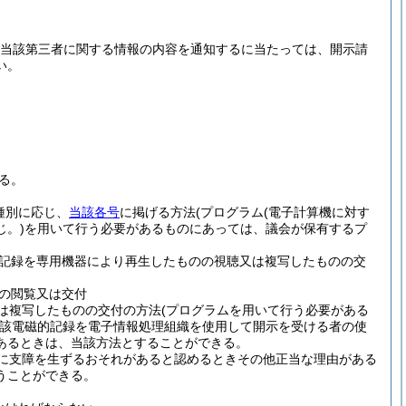
当該第三者に関する情報の内容を通知するに当たっては、開示請
い。
る。
種別に応じ、
当該各号
に掲げる方法
(プログラム
(電子計算機に対す
。)
を用いて行う必要があるものにあっては、議会が保有するプ
記録を専用機器により再生したものの視聴又は複写したものの交
の閲覧又は交付
は複写したものの交付の方法
(プログラムを用いて行う必要がある
該電磁的記録を電子情報処理組織を使用して開示を受ける者の使
あるときは、当該方法とすることができる。
に支障を生ずるおそれがあると認めるときその他正当な理由がある
うことができる。