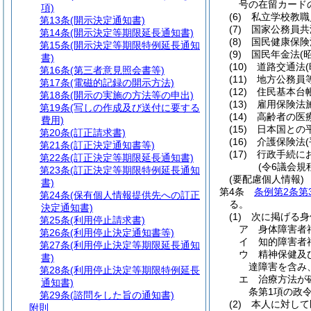
号の在留カード
項)
(6)
私立学校教職
第13条
(開示決定通知書)
(7)
国家公務員共
第14条
(開示決定等期限延長通知書)
(8)
国民健康保険
第15条
(開示決定等期限特例延長通知
(9)
国民年金法
(
書)
(10)
道路交通法
第16条
(第三者意見照会書等)
(11)
地方公務員
第17条
(電磁的記録の開示方法)
(12)
住民基本台
第18条
(開示の実施の方法等の申出)
(13)
雇用保険法
第19条
(写しの作成及び送付に要する
(14)
高齢者の医
費用)
(15)
日本国との
第20条
(訂正請求書)
(16)
介護保険法
第21条
(訂正決定通知書等)
(17)
行政手続に
第22条
(訂正決定等期限延長通知書)
(令6議会規
第23条
(訂正決定等期限特例延長通知
(要配慮個人情報)
書)
第4条
条例第2条第
第24条
(保有個人情報提供先への訂正
る。
決定通知書)
(1)
次に掲げる身
第25条
(利用停止請求書)
ア
身体障害者
第26条
(利用停止決定通知書等)
イ
知的障害者
第27条
(利用停止決定等期限延長通知
ウ
精神保健及
書)
達障害を含み
第28条
(利用停止決定等期限特例延長
エ
治療方法が
通知書)
条第1項の政
第29条
(諮問をした旨の通知書)
(2)
本人に対して
附則