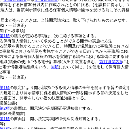
請求等をする日前30日以内に作成されたものに限る。)
を議長に提示し、
代理人は、当該開示請求に係る保有個人情報の開示を受ける前にその資
る届出があったときは、当該開示請求は、取り下げられたものとみなす
程2・一部改正)
知すべき事項)
第1項
の議長が定める事項は、次に掲げる事項とする。
る保有個人情報について求めることができる開示の実施の方法
る開示を実施することができる日、時間及び場所並びに事務所における
に事務所における開示を実施することができる日のうちから事務所にお
方法による保有個人情報の開示を実施する場合における準備に要する日
組織
(議会の使用に係る電子計算機
(入出力装置を含む。
第17条第2項
に
た電子情報処理組織をいう。
同項
において同じ。)
を使用して保有個人情
な事項
程2・一部改正)
第1項
の規定により開示請求に係る個人情報の全部を開示する旨の決定
の規定により開示請求に係る個人情報の一部を開示する旨の決定をした
の書面は、開示をしない旨の決定通知書とする。
長通知書)
第2項
の書面は、開示決定等期限延長通知書とする。
例延長通知書)
第1項
の書面は、開示決定等期限特例延長通知書とする。
等)