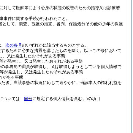
に対して医師等により心身の状態の改善のための指導又は診療若
事事件に関する手続が行われたこと。
る者として、調査、観護の措置、審判、保護処分その他の少年の保護
は、
次の各号
のいずれかに該当するものとする。
護するために必要な措置を講じたものを除く。以下この条において
し、又は発生したおそれがある事態
等が発生し、又は発生したおそれがある事態
会の事務局の職員が取得し、又は取得しようとしている個人情報で
等が発生し、又は発生したおそれがある事態
れがある事態
った後、当該事態の状況に応じて速やかに、当該本人の権利利益を
については、
同号
に規定する個人情報を含む。)
の項目