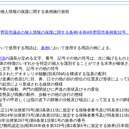
の個人情報の保護に関する条例施行規程
、
野田市議会の個人情報の保護に関する条例
(令和4年野田市条例第32号
おいて使用する用語は、
条例
において使用する用語の例による。
2項
の議長が定める文字、番号、記号その他の符号は、次に掲げるもの
体の特徴のいずれかを特定の個人を識別することができる水準が確保さ
た文字、番号、記号その他の符号
取されたデオキシリボ核酸
(別名DNA)
を構成する塩基の配列
び皮膚の色並びに目、鼻、口その他の顔の部位の位置及び形状によって
の起伏により形成される線状の模様
声帯の振動、声門の開閉並びに声道の形状及びその変化
姿勢及び両腕の動作、歩幅その他の歩行の態様
は手の甲若しくは指の皮下の静脈の分岐及び端点によって定まるその静
紋
大正11年法律第70号)
第3条第11項に規定する保険者番号及び同条第12
昭和14年法律第73号)
第2条第10項に規定する保険者番号及び同条第11
6年法律第267号)
第6条第1項第1号の旅券の番号
び難民認定法
(昭和26年政令第319号)
第2条第5号に規定する旅券
(日本