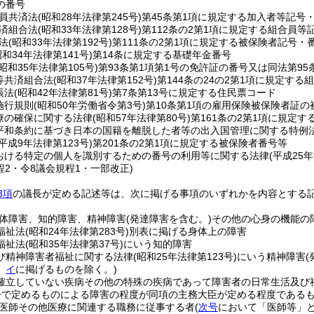
の番号
員共済法
(昭和28年法律第245号)
第45条第1項に規定する加入者等記号
済組合法
(昭和33年法律第128号)
第112条の2第1項に規定する組合員等
法
(昭和33年法律第192号)
第111条の2第1項に規定する被保険者記号・
昭和34年法律第141号)
第14条に規定する基礎年金番号
(昭和35年法律第105号)
第93条第1項第1号の免許証の番号又は同法第95
等共済組合法
(昭和37年法律第152号)
第144条の24の2第1項に規定す
帳法
(昭和42年法律第81号)
第7条第13号に規定する住民票コード
施行規則
(昭和50年労働省令第3号)
第10条第1項の雇用保険被保険者証の
療の確保に関する法律
(昭和57年法律第80号)
第161条の2第1項に規定
平和条約に基づき日本の国籍を離脱した者等の出入国管理に関する特例
(平成9年法律第123号)
第201条の2第1項に規定する被保険者番号等
おける特定の個人を識別するための番号の利用等に関する法律
(平成25
程2・令8議会規程1・一部改正)
3項
の議長が定める記述等は、次に掲げる事項のいずれかを内容とする
体障害、知的障害、精神障害
(発達障害を含む。)
その他の心身の機能の
福祉法
(昭和24年法律第283号)
別表に掲げる身体上の障害
福祉法
(昭和35年法律第37号)
にいう知的障害
び精神障害者福祉に関する法律
(昭和25年法律第123号)
にいう精神障害
、
イ
に掲げるものを除く。)
確立していない疾病その他の特殊の疾病であって障害者の日常生活及び
令で定めるものによる障害の程度が同項の主務大臣が定める程度である
医師その他医療に関連する職務に従事する者
(
次号
において「医師等」と