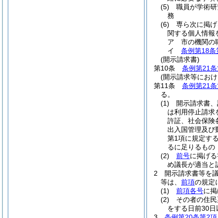
(5)
職員が学術研
務
(6)
専ら次に掲げ
関する個人情報
ア
市の機関の
イ
条例第18条
(開示請求書)
第10条
条例第21条
(開示請求等におけ
第11条
条例第21条
る。
(1)
開示請求書、
は利用停止請求
許証、社会保険
出入国管理及び
第1項に規定す
るに足りるもの
(2)
前号
に掲げる
め議長が適当と
2
開示請求書等を
等は、
前項
の規定
(1)
前項各号
に掲
(2)
その者の住民
をする日前30
3
条例第20条第2項