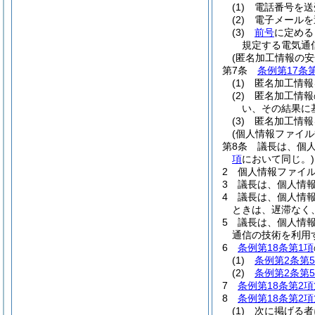
(1)
電話番号を送
(2)
電子メールを
(3)
前号
に定める
規定する電気通
(匿名加工情報の安
第7条
条例第17条
(1)
匿名加工情報
(2)
匿名加工情報
い、その結果に
(3)
匿名加工情報
(個人情報ファイル
第8条
議長は、個
項
において同じ。)
2
個人情報ファイ
3
議長は、個人情
4
議長は、個人情
ときは、遅滞なく
5
議長は、個人情
通信の技術を利用
6
条例第18条第1項
(1)
条例第2条第
(2)
条例第2条第
7
条例第18条第2項
8
条例第18条第2項
(1)
次に掲げる者