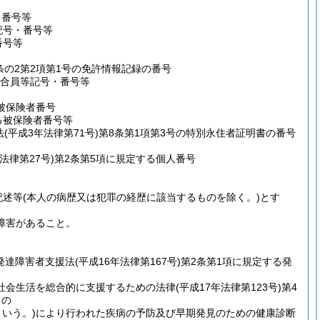
・番号等
記号・番号等
番号等
条の2第2項第1号の免許情報記録の番号
る組合員等記号・番号等
被保険者番号
する被保険者番号等
法
(平成3年法律第71号)
第8条第1項第3号の特別永住者証明書の番号
年法律第27号)
第2条第5項に規定する個人番号
記述等
(本人の病歴又は犯罪の経歴に該当するものを除く。)
とす
障害があること。
(発達障害者支援法
(平成16年法律第167号)
第2条第1項に規定する発
社会生活を総合的に支援するための法律
(平成17年法律第123号)
第4
もの
いう。)
により行われた疾病の予防及び早期発見のための健康診断