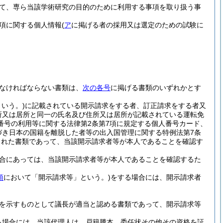
て、専ら当該学術研究の目的のために利用する事項を取り扱う事
項に関する個人情報
(
ア
に掲げる者の採用又は選定のための試験に
なければならない書類は、
次の各号
に掲げる書類のいずれかとす
いう。)
に記載されている開示請求をする者、訂正請求をする者又
所又は居所と同一の氏名及び住所又は居所が記載されている運転免
番号の利用等に関する法律第2条第7項に規定する個人番号カード、
づき日本の国籍を離脱した者等の出入国管理に関する特例法第7条
された書類であって、当該開示請求者等が本人であることを確認す
合にあっては、当該開示請求者等が本人であることを確認するた
項
において「開示請求等」という。)
をする場合には、開示請求者
を示すものとして議長が適当と認める書類であって、開示請求等
る場合には、当該代理人は、戸籍謄本、委任状その他その資格を証