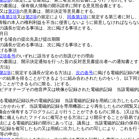
第1項
の規定による通知は、第三者意見照会書により行うものとする。
の書面は、保有個人情報の開示請求に関する意見照会書とする。
又は
第2項
の意見書は、開示決定等意見書とする。
9条第1項
又は
第2項
の規定により、
同条第1項
に規定する第三者に対し、
情報の本人の権利利益を不当に侵害しないように留意しなければならな
の議長が定める事項は、次に掲げる事項とする。
月日
する場合の提出先及び提出期限
の議長が定める事項は、次に掲げる事項とする。
げる事項
第2項各号
のいずれに該当するかの別及びその理由
の書面は、開示決定通知を行った旨の反対意見書提出者への通知書とす
方法)
第1項
に規定する議長が定める方法は、
次の各号
に掲げる電磁的記録の
一の結果を得ることができるように組み合わされたものをいう。以下同じ
うことができるものに限る。)
とする。
ビデオテープその他音声又は映像が記録された電磁的記録 当該電磁的
る電磁的記録以外の電磁的記録 当該電磁的記録を用紙に出力したもの
にかかわらず、当該電磁的記録を専用機器により再生したものの閲覧又
議会が保有するプログラムにより行うことができるものに限る。)
又は当
機に備えられたファイルに複写させる方法により開示することが容易で
法による電磁的記録の開示にあっては、議長は、当該電磁的記録の保存
的記録を複写したもの又は用紙に出力したものの写しにより、これを行
等の申出)