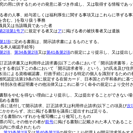
究の用に供するためその発意に基づき作成し、又は取得する情報であっ
る者の人事、給与若しくは福利厚生に関する事項又はこれらに準ずる事
を含む。)
を取り扱う事務
職員又は当該職員であった者
第2項第1号ア
に規定する者又は
ア
に掲げる者の被扶養者又は遺族
第1項
に定める書面は、開示請求書によるものとする。
る本人確認手続等)
第2項
、
第34条第2項
又は
第41条第2項
の規定により提示し、又は提出し
訂正請求書又は利用停止請求書
(以下この条において「開示請求書等」と
をする者
(以下この条において「開示請求者等」という。)
の氏名及び住
各法による資格確認書、行政手続における特定の個人を識別するための
難民認定法第19条の3に規定する在留カード、日本国との平和条約に基
る特別永住者証明書その他法律又はこれに基づく命令の規定により交付
書類をやむを得ない理由により提示し、又は提出することができない場
認める書類
議長に送付して開示請求、訂正請求又は利用停止請求
(以下この項及び
次
にかかわらず、次に掲げる書類を議長に提出すれば足りる。
げる書類のいずれかを複写機により複写したもの
票の写しその他その者が
前号
に掲げる書類に記載された本人であること
日以内に作成されたもの
、
第33条第2項
又は
第40条第2項
の規定により代理人が開示請求等をす