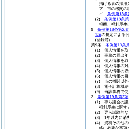
掲げる者の採用
ア
市の機関の
イ
条例第18条
(2)
条例第18条第
報酬、福利厚生
9
条例第18条第2項
1項
の規定による
(登録簿)
第9条
条例第19条
(1)
個人情報を取
(2)
事務の届出年
(3)
個人情報を取
(4)
個人情報の対
(5)
個人情報の収
(6)
個人情報の目
(7)
市の機関以外
(8)
電子計算機結
(9)
当該事務で使
2
条例第19条第2項
(1)
専ら議会の議
福利厚生に関す
(2)
専ら試験的な
(3)
1年以内に消
(4)
資料その他の
絡に必要な事項