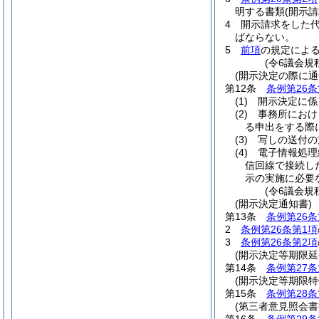
明する書類
(開示
4
開示請求をした
ばならない。
5
前項
の規定によ
(令6議会規
(開示決定の際に通
第12条
条例第26条
(1)
開示決定に係
(2)
事務所におけ
る申出をする際
(3)
写しの送付の
(4)
電子情報処理
信回線で接続し
示の実施に必要
(令6議会規
(開示決定通知書)
第13条
条例第26条
2
条例第26条第1項
3
条例第26条第2項
(開示決定等期限延
第14条
条例第27条
(開示決定等期限特
第15条
条例第28条
(第三者意見照会書