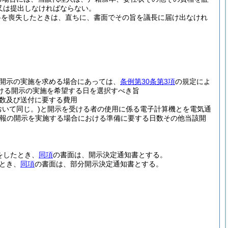
又は提出しなければならない。
格を喪失したときは、直ちに、書面でその旨を議長に届け出なけれ
。
開示の実施を求める場合にあっては、
条例第30条第3項
の規定によ
ける開示の実施を希望する日を選択すべき旨
数及び送付に要する費用
おいて同じ。)
と開示を受ける者の使用に係る電子計算機とを電気通
報の開示を実施する場合における準備に要する日数その他当該開
をしたとき、
同項
の書面は、開示決定通知書とする。
とき、
同項
の書面は、部分開示決定通知書とする。