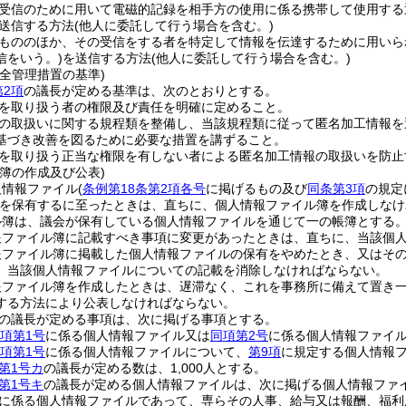
受信のために用いて電磁的記録を相手方の使用に係る携帯して使用する
送信する方法
(他人に委託して行う場合を含む。)
もののほか、その受信をする者を特定して情報を伝達するために用いら
信をいう。)
を送信する方法
(他人に委託して行う場合を含む。)
全管理措置の基準)
第2項
の議長が定める基準は、次のとおりとする。
を取り扱う者の権限及び責任を明確に定めること。
の取扱いに関する規程類を整備し、当該規程類に従って匿名加工情報を
基づき改善を図るために必要な措置を講ずること。
を取り扱う正当な権限を有しない者による匿名加工情報の取扱いを防止
簿の作成及び公表)
人情報ファイル
(
条例第18条第2項各号
に掲げるもの及び
同条第3項
の規定
を保有するに至ったときは、直ちに、個人情報ファイル簿を作成しなけ
ル簿は、議会が保有している個人情報ファイルを通じて一の帳簿とする
報ファイル簿に記載すべき事項に変更があったときは、直ちに、当該個
報ファイル簿に掲載した個人情報ファイルの保有をやめたとき、又はそ
、当該個人情報ファイルについての記載を消除しなければならない。
報ファイル簿を作成したときは、遅滞なく、これを事務所に備えて置き
する方法により公表しなければならない。
の議長が定める事項は、次に掲げる事項とする。
5項第1号
に係る個人情報ファイル又は
同項第2号
に係る個人情報ファイ
5項第1号
に係る個人情報ファイルについて、
第9項
に規定する個人情報
第1号カ
の議長が定める数は、1,000人とする。
第1号キ
の議長が定める個人情報ファイルは、次に掲げる個人情報ファ
に係る個人情報ファイルであって、専らその人事、給与又は報酬、福利