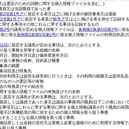
又は選定のための試験に関する個人情報ファイルを含む。)
職員又は当該職員であった者
第2項第1号ア
に規定する者又は
ア
に掲げる者の被扶養者又は遺族
2項第1号ア
に規定する者及び
前号ア
又は
イ
に掲げる者を併せて記録す
に関する事項その他これらに準ずる事項を記録するもの
第3号
の議長が定める個人情報ファイルは、
条例第2条第5項第2号
に係
公表に係る
条例第2条第5項第1号
に係る個人情報ファイルの利用目的及び
第1項
に規定する議長が定める事項は、次のとおりとする。
り扱う事務を所掌する組織の名称
月日、開始年月日及び最終変更年月日
り扱う事務の名称、目的及び概要
象者の範囲
集項目及び収集先
的外利用又は提供を経常的に行うときは、その利用の範囲又は提供先及
のものへの委託等の有無
合の有無及びその結合先
用する個人情報ファイルの有無及びその名称
に規定する議長が定める事務は、次のとおりとする。
員若しくは議員であった者又は議会の事務局の職員
(以下この条におい
る事項又はこれらに準ずる事項に関する個人情報
(議長が行う職員の採
電子計算機処理の用に供するための個人情報を取り扱う事務
去することとなる個人情報を取り扱う事務
物品若しくは金銭の送付又は業務上必要な連絡のために利用する情報で
を取り扱う事務