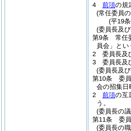
4
前項
の規
(常任委員の
(平19
(委員長及び
第9条
常任
員会」とい
2
委員長及
3
委員長及
(委員長及
第10条
委
会の招集日
2
前項
の互
う。
(委員長の
第11条
委
(委員長の職