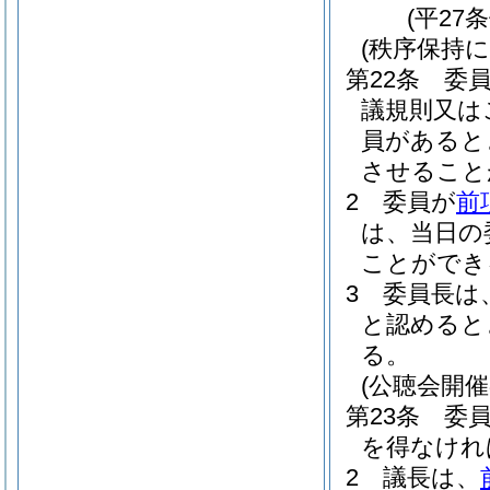
(平27
(秩序保持
第22条
委
議規則又は
員があると
させること
2
委員が
前
は、当日の
ことができ
3
委員長は
と認めると
る。
(公聴会開催
第23条
委
を得なけれ
2
議長は、