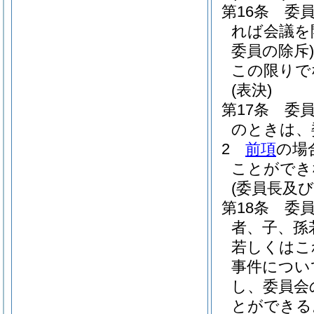
第16条
委
れば会議を
委員の除斥)
この限りで
(表決)
第17条
委
のときは、
2
前項
の場
ことができ
(委員長及び
第18条
委
者、子、孫
若しくはこ
事件につい
し、委員会
とができる