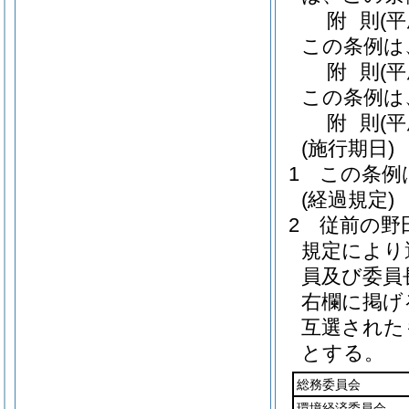
附
則
(
この条例は
附
則
(
この条例は
附
則
(
(施行期日)
1
この条例
(経過規定)
2
従前の野
規定により
員及び委員
右欄に掲げ
互選された
とする。
総務委員会
環境経済委員会