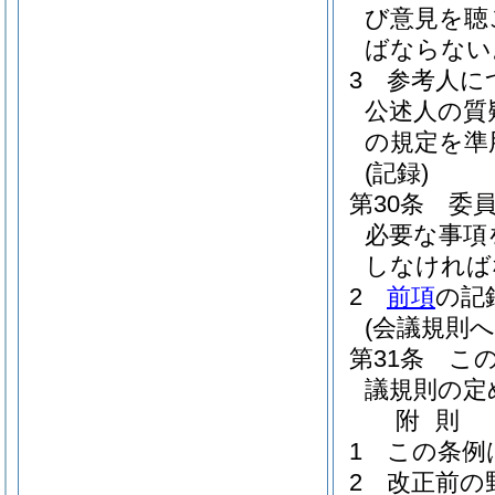
び意見を聴
ばならない
3
参考人に
公述人の質
の規定を準
(記録)
第30条
委
必要な事項
しなければ
2
前項
の記
(会議規則へ
第31条
こ
議規則の定
附
則
1
この条例
2
改正前の