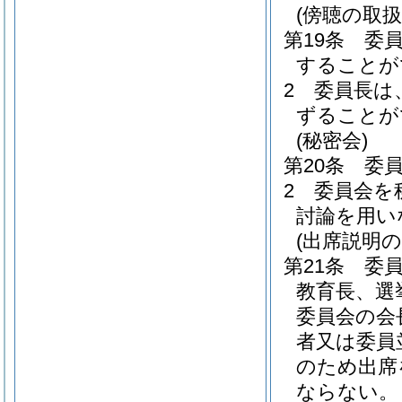
(傍聴の取扱
第19条
委
することが
2
委員長は
ずることが
(秘密会)
第20条
委
2
委員会を
討論を用い
(出席説明の
第21条
委
教育長、選
委員会の会
者又は委員
のため出席
ならない。