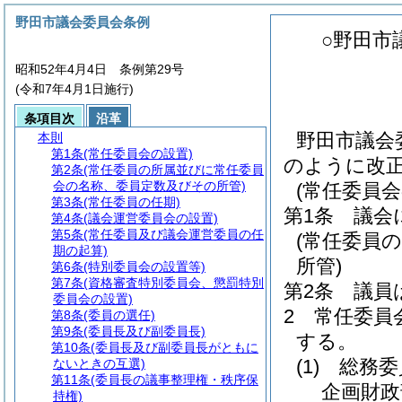
野田市議会委員会条例
○野田市
昭和52年4月4日 条例第29号
(令和7年4月1日施行)
条項目次
沿革
野田市議会
本則
第1条
(常任委員会の設置)
のように改
第2条
(常任委員の所属並びに常任委員
会の名称、委員定数及びその所管)
(常任委員会
第3条
(常任委員の任期)
第1条
議会
第4条
(議会運営委員会の設置)
第5条
(常任委員及び議会運営委員の任
(常任委員
期の起算)
所管)
第6条
(特別委員会の設置等)
第7条
(資格審査特別委員会、懲罰特別
第2条
議員
委員会の設置)
2
常任委員
第8条
(委員の選任)
第9条
(委員長及び副委員長)
する。
第10条
(委員長及び副委員長がともに
(1)
総務委
ないときの互選)
第11条
(委員長の議事整理権・秩序保
企画財政
持権)