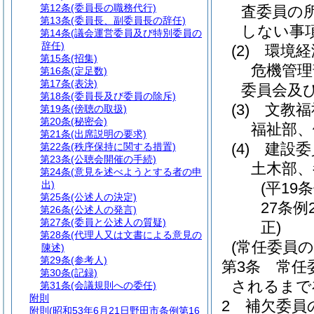
第12条
(委員長の職務代行)
査委員の
第13条
(委員長、副委員長の辞任)
しない事
第14条
(議会運営委員及び特別委員の
辞任)
(2)
環境経
第15条
(招集)
危機管理
第16条
(定足数)
第17条
(表決)
委員会及
第18条
(委員長及び委員の除斥)
(3)
文教福
第19条
(傍聴の取扱)
第20条
(秘密会)
福祉部、
第21条
(出席説明の要求)
(4)
建設委
第22条
(秩序保持に関する措置)
第23条
(公聴会開催の手続)
土木部、
第24条
(意見を述べようとする者の申
出)
(平19
第25条
(公述人の決定)
27条例
第26条
(公述人の発言)
第27条
(委員と公述人の質疑)
正)
第28条
(代理人又は文書による意見の
(常任委員の
陳述)
第29条
(参考人)
第3条
常任
第30条
(記録)
されるまで
第31条
(会議規則への委任)
附則
2
補欠委員
附則
(昭和53年6月21日野田市条例第16