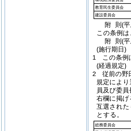
教育民生委員会
建設委員会
附
則
(
この条例は
附
則
(
(施行期日)
1
この条例
(経過規定)
2
従前の野
規定により
員及び委員
右欄に掲げ
互選された
とする。
総務委員会