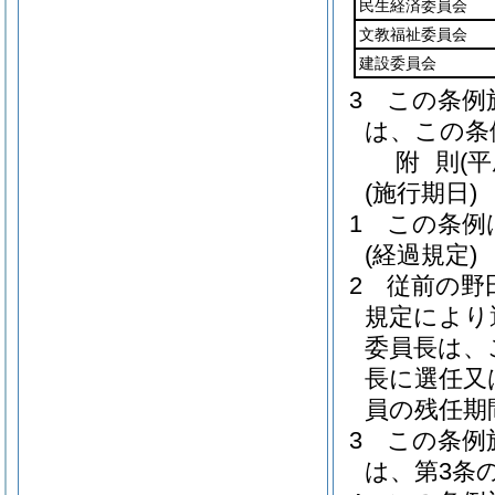
民生経済委員会
文教福祉委員会
建設委員会
3
この条例
は、この条
附
則
(
(施行期日)
1
この条例
(経過規定)
2
従前の野
規定により
委員長は、
長に選任又
員の残任期
3
この条例
は、第3条