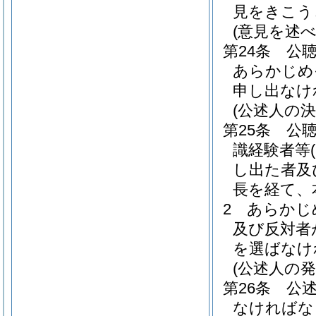
見をきこう
(意見を述
第24条
公
あらかじめ
申し出なけ
(公述人の決
第25条
公
識経験者等
し出た者及
長を経て、
2
あらかじ
及び反対者
を選ばなけ
(公述人の発
第26条
公
なければな