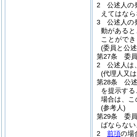
2
公述人の
えてはなら
3
公述人の
動があると
ことができ
(委員と公述
第27条
委
2
公述人は
(代理人又
第28条
公
を提示する
場合は、こ
(参考人)
第29条
委
ばならない
2
前項
の場