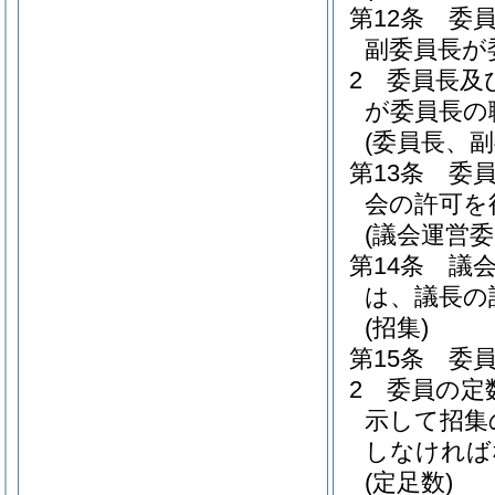
第12条
委
副委員長が
2
委員長及
が委員長の
(委員長、
第13条
委
会の許可を
(議会運営
第14条
議
は、議長の
(招集)
第15条
委
2
委員の定
示して招集
しなければ
(定足数)