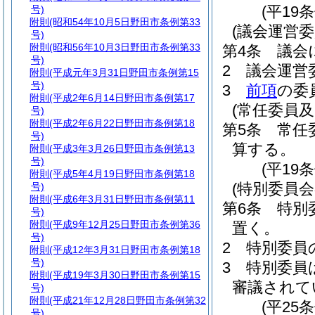
(平19
号)
附則
(昭和54年10月5日野田市条例第33
(議会運営委
号)
附則
(昭和56年10月3日野田市条例第33
第4条
議会
号)
2
議会運営
附則
(平成元年3月31日野田市条例第15
号)
3
前項
の委
附則
(平成2年6月14日野田市条例第17
(常任委員
号)
附則
(平成2年6月22日野田市条例第18
第5条
常任
号)
算する。
附則
(平成3年3月26日野田市条例第13
号)
(平19
附則
(平成5年4月19日野田市条例第18
(特別委員会
号)
附則
(平成6年3月31日野田市条例第11
第6条
特別
号)
附則
(平成9年12月25日野田市条例第36
置く。
号)
2
特別委員
附則
(平成12年3月31日野田市条例第18
号)
3
特別委員
附則
(平成19年3月30日野田市条例第15
審議されて
号)
附則
(平成21年12月28日野田市条例第32
(平25
号)