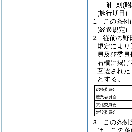
附
則
(
(施行期日)
1
この条例
(経過規定)
2
従前の野
規定により
員及び委員
右欄に掲げ
互選された
とする。
総務委員会
産業委員会
文化委員会
建設委員会
3
この条例
は、この条