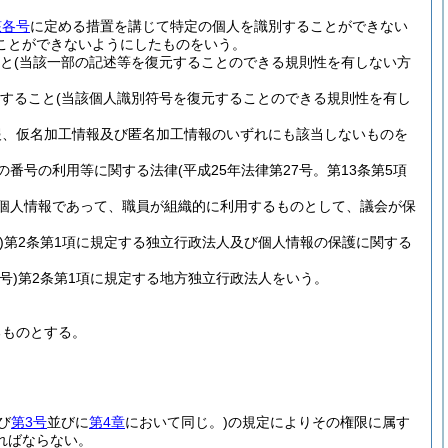
該各号
に定める措置を講じて特定の個人を識別することができない
ことができないようにしたものをいう。
と
(当該一部の記述等を復元することのできる規則性を有しない方
すること
(当該個人識別符号を復元することのできる規則性を有し
報、仮名加工情報及び匿名加工情報のいずれにも該当しないものを
の番号の利用等に関する法律
(平成25年法律第27号。第13条第5項
個人情報であって、職員が組織的に利用するものとして、議会が保
)
第2条第1項に規定する独立行政法人及び個人情報の保護に関する
号)
第2条第1項に規定する地方独立行政法人をいう。
るものとする。
び
第3号
並びに
第4章
において同じ。)
の規定によりその権限に属す
ればならない。