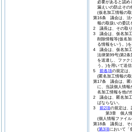
必要があると認め
漏えいの防止その
(仮名加工情報の取
第16条
議会は、法
報の取扱いの委託
2
議長は、その取
3
議会は、仮名加
削除情報等
(仮名
る情報をいう。)
を
4
議会は、仮名加
法律第99号)
第2条
を送達し、ファク
う。)
を用いて送信
5
前各項
の規定は
(匿名加工情報の取
第17条
議会は、匿
に、当該個人情報
名加工情報を他の
2
議会は、匿名加
ばならない。
3
前2項
の規定は、
第3章
個人
(個人情報ファイル
第18条
議長は、そ
(
第3項
において「