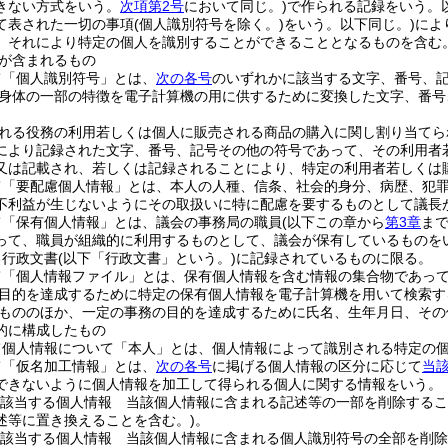
きない方式をいう。
次項第2号
において同じ。)
で作られる記録をいう。
て表された一切の事項
(個人識別符号を除く。)
をいう。以下同じ。)
によ
、それにより特定の個人を識別することができることとなるものを含む。
が含まれるもの
て「個人識別符号」とは、
次の各号
のいずれかに該当する文字、番号、
身体の一部の特徴を電子計算機の用に供するために変換した文字、番号
れる役務の利用若しくは個人に販売される商品の購入に関し割り当てら
により記録された文字、番号、記号その他の符号であって、その利用者
又は記載され、若しくは記録されることにより、特定の利用者若しくは
て「要配慮個人情報」とは、本人の人種、信条、社会的身分、病歴、犯
不利益が生じないようにその取扱いに特に配慮を要するものとして議長
て「保有個人情報」とは、議会の事務局の職員
(以下この章から
第3章
ま
って、職員が組織的に利用するものとして、議会が保有しているものを
る行政文書
(以下「行政文書」という。)
に記録されているものに限る。
て「個人情報ファイル」とは、保有個人情報を含む情報の集合物であっ
目的を達成するために特定の保有個人情報を電子計算機を用いて検索す
もののほか、一定の事務の目的を達成するために氏名、生年月日、その
的に構成したもの
て個人情報について「本人」とは、個人情報によって識別される特定の
て「仮名加工情報」とは、
次の各号
に掲げる個人情報の区分に応じて
当
できないように個人情報を加工して得られる個人に関する情報をいう。
該当する個人情報 当該個人情報に含まれる記述等の一部を削除するこ
述等に置き換えることを含む。)
。
該当する個人情報 当該個人情報に含まれる個人識別符号の全部を削除