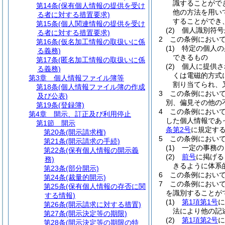
識することがで
第14条
(保有個人情報の提供を受け
他の方法を用い
る者に対する措置要求)
することができ
第15条
(個人関連情報の提供を受け
(2)
個人識別符号
る者に対する措置要求)
2
この条例におい
第16条
(仮名加工情報の取扱いに係
(1)
特定の個人の
る義務)
できるもの
第17条
(匿名加工情報の取扱いに係
(2)
個人に提供さ
る義務)
くは電磁的方式
第3章
個人情報ファイル簿等
割り当てられ、
第18条
(個人情報ファイル簿の作成
3
この条例におい
及び公表)
別、偏見その他の
第19条
(登録簿)
4
この条例におい
第4章
開示、訂正及び利用停止
した個人情報であ
第1節
開示
条第2号
に規定す
第20条
(開示請求権)
5
この条例におい
第21条
(開示請求の手続)
(1)
一定の事務の
第22条
(保有個人情報の開示義
(2)
前号
に掲げる
務)
きるように体系
第23条
(部分開示)
6
この条例におい
第24条
(裁量的開示)
7
この条例におい
第25条
(保有個人情報の存否に関
を識別することが
する情報)
(1)
第1項第1号
に
第26条
(開示請求に対する措置)
法により他の記
第27条
(開示決定等の期限)
(2)
第1項第2号
に
第28条
(開示決定等の期限の特