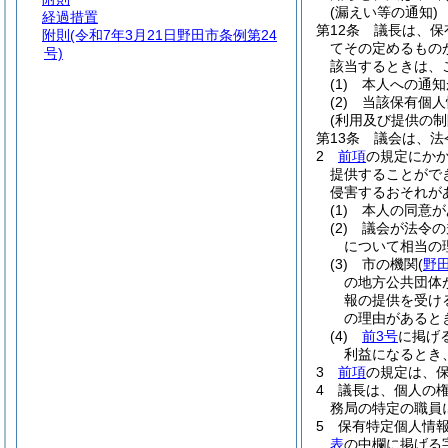
(漏えい等の通知)
経過措置
第12条
議長は、保
附則
(令和7年3月21日野田市条例第24
てその定めるもの
号)
該当するときは、
(1)
本人への通知
(2)
当該保有個人
(利用及び提供の制
第13条
議会は、法
2
前項
の規定にか
提供することがで
侵害するおそれが
(1)
本人の同意が
(2)
議会が法令の
について相当の
(3)
市の機関
(
野
の地方公共団体
報の提供を受け
の理由があると
(4)
前3号
に掲げ
利益になるとき
3
前項
の規定は、
4
議長は、個人の
務局の特定の職員
5
保有特定個人情
表
の中欄に掲げる