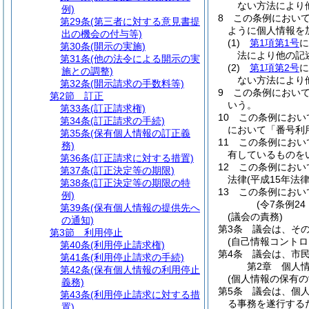
ない方法により
例)
8
この条例におい
第29条
(第三者に対する意見書提
ように個人情報を
出の機会の付与等)
(1)
第1項第1号
に
第30条
(開示の実施)
法により他の記
第31条
(他の法令による開示の実
(2)
第1項第2号
に
施との調整)
ない方法により
第32条
(開示請求の手数料等)
9
この条例におい
第2節
訂正
いう。
第33条
(訂正請求権)
10
この条例におい
第34条
(訂正請求の手続)
において「番号利
第35条
(保有個人情報の訂正義
11
この条例におい
務)
有しているものを
第36条
(訂正請求に対する措置)
12
この条例におい
第37条
(訂正決定等の期限)
法律
(平成15年法
第38条
(訂正決定等の期限の特
13
この条例におい
例)
(令7条例2
第39条
(保有個人情報の提供先へ
(議会の責務)
の通知)
第3条
議会は、そ
第3節
利用停止
(自己情報コントロ
第40条
(利用停止請求権)
第4条
議会は、市
第41条
(利用停止請求の手続)
第2章
個人
第42条
(保有個人情報の利用停止
(個人情報の保有の
義務)
第5条
議会は、個
第43条
(利用停止請求に対する措
る事務を遂行する
置)