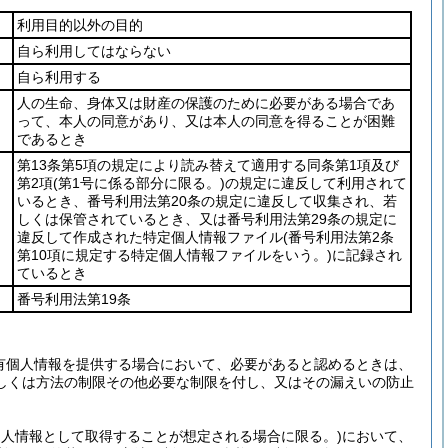
利用目的以外の目的
自ら利用してはならない
自ら利用する
人の生命、身体又は財産の保護のために必要がある場合であ
って、本人の同意があり、又は本人の同意を得ることが困難
であるとき
第13条第5項の規定により読み替えて適用する同条第1項及び
第2項
(第1号に係る部分に限る。)
の規定に違反して利用されて
いるとき、番号利用法第20条の規定に違反して収集され、若
しくは保管されているとき、又は番号利用法第29条の規定に
違反して作成された特定個人情報ファイル
(番号利用法第2条
第10項に規定する特定個人情報ファイルをいう。)
に記録され
ているとき
番号利用法第19条
有個人情報を提供する場合において、必要があると認めるときは、
しくは方法の制限その他必要な制限を付し、又はその漏えいの防止
個人情報として取得することが想定される場合に限る。)
において、