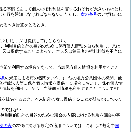
係る事態であって個人の権利利益を害するおそれが大きいものとし
じた旨を通知しなければならない。
ただし、
次の各号
のいずれかに
わるべき措置をとるとき。
ら利用し、又は提供してはならない。
は、利用目的以外の目的のために保有個人情報を自ら利用し、又は
、又は提供することによって、本人又は第三者の権利利益を不当に
内部で利用する場合であって、当該保有個人情報を利用すること
3条
の規定による市の機関をいう。)
、他の地方公共団体の機関、他
独立行政法人等に保有個人情報を提供する場合において、保有個人情
人情報を利用し、かつ、当該個人情報を利用することについて相当
報を提供するとき、本人以外の者に提供することが明らかに本人の
ものではない。
の利用目的以外の目的のための議会の内部における利用を議会の事
次の表
の左欄に掲げる規定の適用については、これらの規定中
同