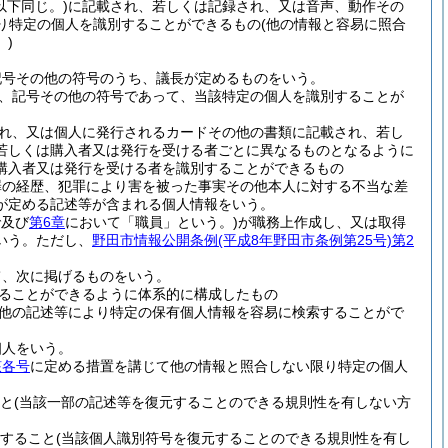
以下同じ。)
に記載され、若しくは記録され、又は音声、動作その
り特定の個人を識別することができるもの
(他の情報と容易に照合
)
記号その他の符号のうち、議長が定めるものをいう。
、記号その他の符号であって、当該特定の個人を識別することが
れ、又は個人に発行されるカードその他の書類に記載され、若し
若しくは購入者又は発行を受ける者ごとに異なるものとなるように
購入者又は発行を受ける者を識別することができるもの
罪の経歴、犯罪により害を被った事実その他本人に対する不当な差
が定める記述等が含まれる個人情報をいう。
で及び
第6章
において「職員」という。)
が職務上作成し、又は取得
いう。
ただし、
野田市情報公開条例
(平成8年野田市条例第25号)
第2
て、次に掲げるものをいう。
ることができるように体系的に構成したもの
他の記述等により特定の保有個人情報を容易に検索することがで
個人をいう。
該各号
に定める措置を講じて他の情報と照合しない限り特定の個人
と
(当該一部の記述等を復元することのできる規則性を有しない方
すること
(当該個人識別符号を復元することのできる規則性を有し