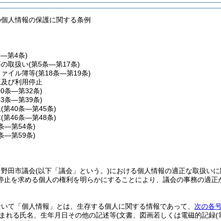
の個人情報の保護に関する条例
条―第4条)
等の取扱い
(第5条―第17条)
ファイル簿等
(第18条―第19条)
正及び利用停止
20条―第32条)
33条―第39条)
止
(第40条―第45条)
求
(第46条―第48条)
9条―第54条)
5条―第59条)
、野田市議会
(以下「議会」という。)
における個人情報の適正な取扱いに
停止を求める個人の権利を明らかにすることにより、議会の事務の適正
おいて「個人情報」とは、生存する個人に関する情報であって、
次の各
まれる氏名、生年月日その他の記述等
(文書、図画若しくは電磁的記録