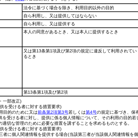
法令に基づく場合を除き、利用目的以外の目的
自ら利用し、又は提供してはならない
自ら利用し、又は提供する
本人の同意があるとき、又は本人に提供するとき
又は第13条第1項及び第2項の規定に違反して利用されてい
るとき
第13条第1項及び第2項
4・一部改正)
提供を受ける者に対する措置要求)
用目的のために又は
前条第2項第3号
若しくは
第4号
の規定に基づき、保
供を受ける者に対し、提供に係る個人情報について、その利用の目的若
の適切な管理のために必要な措置を講ずることを求めるものとする。
提供を受ける者に対する措置要求)
三者に個人関連情報を提供する場合
(当該第三者が当該個人関連情報を