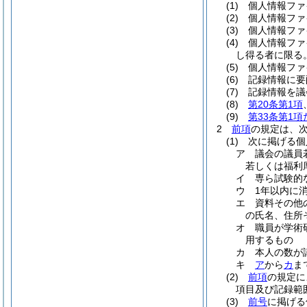
(1)
個人情報ファ
(2)
個人情報ファ
(3)
個人情報ファ
(4)
個人情報ファ
し得る者に限る
(5)
個人情報ファ
(6)
記録情報に要
(7)
記録情報を議
(8)
第20条第1項
(9)
第33条第1
2
前項
の規定は、
(1)
次に掲げる個
ア
議会の議員
若しくは福利
イ
専ら試験的
ウ
1年以内に
エ
資料その他
の氏名、住所
オ
職員が学術
用するもの
カ
本人の数が
キ
ア
から
カ
ま
(2)
前項
の規定に
項目及び記録範
(3)
前号
に掲げる