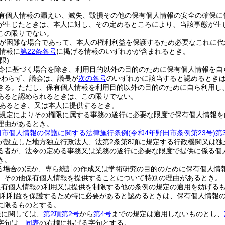
有個人情報の漏えい、滅失、毀損その他の保有個人情報の安全の確保に
が生じたときは、本人に対し、その定めるところにより、当該事態が生
この限りでない。
が困難な場合であって、本人の権利利益を保護するため必要なこれに代
情報に
第22条各号
に掲げる情報のいずれかが含まれるとき。
限)
令に基づく場合を除き、利用目的以外の目的のために保有個人情報を自
かわらず、議会は、議長が
次の各号
のいずれかに該当すると認めるとき
きる。
ただし、保有個人情報を利用目的以外の目的のために自ら利用し
あると認められるときは、この限りでない。
あるとき、又は本人に提供するとき。
規定によりその権限に属する事務の遂行に必要な限度で保有個人情報を
理由があるとき。
田市個人情報の保護に関する法律施行条例
(令和4年野田市条例第23号)
第
が設立した地方独立行政法人、法第2条第8項に規定する行政機関又は
る者が、法令の定める事務又は業務の遂行に必要な限度で提供に係る個
き。
る場合のほか、専ら統計の作成又は学術研究の目的のために保有個人情
、その他保有個人情報を提供することについて特別の理由があるとき。
保有個人情報の利用又は提供を制限する他の条例の規定の適用を妨げる
権利利益を保護するため特に必要があると認めるときは、保有個人情報
に限るものとする。
報に関しては、
第2項第2号
から
第4号
までの規定は適用しないものとし、
字句は、
同表
の右欄に掲げる字句とする。