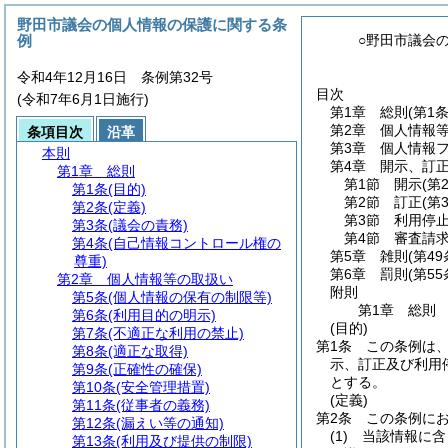
野田市議会の個人情報の保護に関する条
例
○野田市議会
令和4年12月16日 条例第32号
目次
(令和7年6月1日施行)
第1章
総則
(第1
第2章
個人情報
条項目次
沿革
第3章
個人情報
本則
第4章
開示、訂
第1章
総則
第1節
開示
(第
第1条
(目的)
第2節
訂正
(第
第2条
(定義)
第3節
利用停
第3条
(議会の責務)
第4節
審査請
第4条
(自己情報コントロール権の
第5章
雑則
(第4
尊重)
第6章
罰則
(第5
第2章
個人情報等の取扱い
附則
第5条
(個人情報の保有の制限等)
第1章
総則
第6条
(利用目的の明示)
(目的)
第7条
(不適正な利用の禁止)
第1条
この条例は
第8条
(適正な取得)
示、訂正及び利用
第9条
(正確性の確保)
とする。
第10条
(安全管理措置)
(定義)
第11条
(従事者の義務)
第2条
この条例に
第12条
(漏えい等の通知)
(1)
当該情報に含
第13条
(利用及び提供の制限)