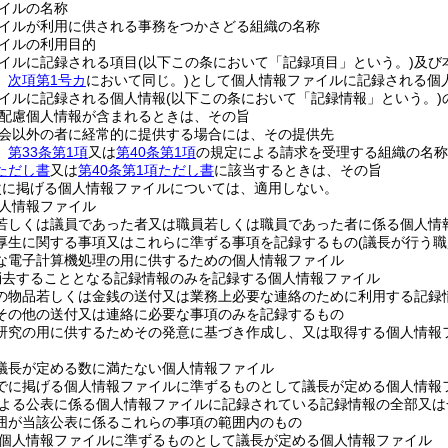
イルの名称
イルが利用に供される事務をつかさどる組織の名称
イルの利用目的
イルに記録される項目
(以下この条において「記録項目」という。)
及び
。
次項第1号カ
において同じ。)
として個人情報ファイルに記録される個
イルに記録される個人情報
(以下この条において「記録情報」という。)
配慮個人情報が含まれるときは、その旨
会以外の者に経常的に提供する場合には、その提供先
、
第33条第1項
又は
第40条第1項
の規定による請求を受理する組織の名称
項ただし書
又は
第40条第1項ただし書
に該当するときは、その旨
次に掲げる個人情報ファイルについては、適用しない。
人情報ファイル
若しくは議員であった者又は職員若しくは職員であった者に係る個人情
厚生に関する事項又はこれらに準ずる事項を記録するもの
(議長が行う
な電子計算機処理の用に供するための個人情報ファイル
消去することとなる記録情報のみを記録する個人情報ファイル
の物品若しくは金銭の送付又は業務上必要な連絡のために利用する記録
その他の送付又は連絡に必要な事項のみを記録するもの
研究の用に供するためその発意に基づき作成し、又は取得する個人情報
議長が定める数に満たない個人情報ファイル
でに掲げる個人情報ファイルに準ずるものとして議長が定める個人情報
よる公表に係る個人情報ファイルに記録されている記録情報の全部又は
囲が当該公表に係るこれらの事項の範囲内のもの
個人情報ファイルに準ずるものとして議長が定める個人情報ファイル