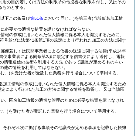
利用の目的若しくは方法の制限その他必要な制限を付し、又はその
るものとする。
。以下この条及び
第51条
において同じ。)
を第三者
(当該仮名加工情
めに必要かつ適切な措置を講じなければならない。
工情報の作成に用いられた個人情報に係る本人を識別するために、
符号並びに法第41条第1項の規定により行われた加工の方法に関す
、郵便若しくは民間事業者による信書の送達に関する法律
(平成14年
信書便事業者による同条第2項に規定する信書便により送付し、電報
他の情報通信の技術を利用する方法であって議長が定めるものをい
の他の情報を利用してはならない。
む。)
を受けた者が受託した業務を行う場合について準用する。
名加工情報の作成に用いられた個人情報に係る本人を識別するため
規定により行われた加工の方法に関する情報を取得し、又は当該匿
従い、匿名加工情報の適切な管理のために必要な措置を講じなけれ
む。)
を受けた者が受託した業務を行う場合について準用する。
、それぞれ次に掲げる事項その他議長が定める事項を記載した帳簿