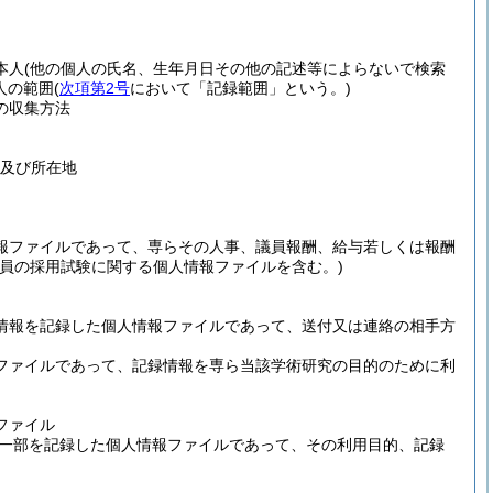
本人
(他の個人の氏名、生年月日その他の記述等によらないで検索
人の範囲
(
次項第2号
において「記録範囲」という。)
の収集方法
及び所在地
報ファイルであって、専らその人事、議員報酬、給与若しくは報酬
職員の採用試験に関する個人情報ファイルを含む。)
情報を記録した個人情報ファイルであって、送付又は連絡の相手方
ファイルであって、記録情報を専ら当該学術研究の目的のために利
ファイル
一部を記録した個人情報ファイルであって、その利用目的、記録