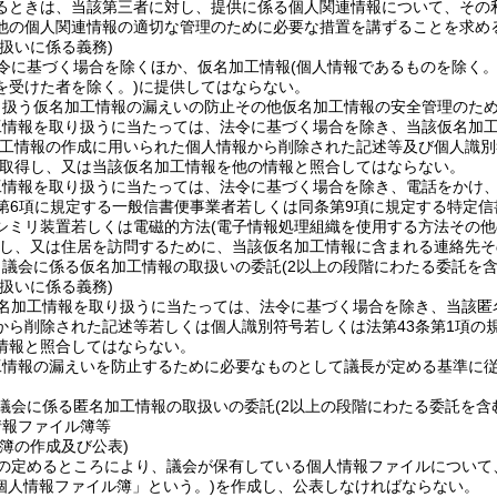
るときは、当該第三者に対し、提供に係る個人関連情報について、その
他の個人関連情報の適切な管理のために必要な措置を講ずることを求め
扱いに係る義務)
令に基づく場合を除くほか、仮名加工情報
(個人情報であるものを除く
を受けた者を除く。)
に提供してはならない。
り扱う仮名加工情報の漏えいの防止その他仮名加工情報の安全管理のた
工情報を取り扱うに当たっては、法令に基づく場合を除き、当該仮名加
加工情報の作成に用いられた個人情報から削除された記述等及び個人識別
取得し、又は当該仮名加工情報を他の情報と照合してはならない。
工情報を取り扱うに当たっては、法令に基づく場合を除き、電話をかけ
第6項に規定する一般信書便事業者若しくは同条第9項に規定する特定
シミリ装置若しくは電磁的方法
(電子情報処理組織を使用する方法その
し、又は住居を訪問するために、当該仮名加工情報に含まれる連絡先そ
、議会に係る仮名加工情報の取扱いの委託
(2以上の段階にわたる委託を含
扱いに係る義務)
名加工情報を取り扱うに当たっては、法令に基づく場合を除き、当該匿
から削除された記述等若しくは個人識別符号若しくは法第43条第1項の
情報と照合してはならない。
工情報の漏えいを防止するために必要なものとして議長が定める基準に
議会に係る匿名加工情報の取扱いの委託
(2以上の段階にわたる委託を含
情報ファイル簿等
簿の作成及び公表)
の定めるところにより、議会が保有している個人情報ファイルについて
個人情報ファイル簿」という。)
を作成し、公表しなければならない。