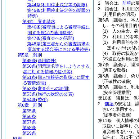
2
議会は、
前項
の
第44条
(利用停止決定等の期限)
3
議会は、利用目
第45条
(利用停止決定等の期限の
(利用目的の明示)
特例)
第6条
議会は、本
第4節
審査請求
し、その利用目的
第46条
(審理員による審理手続に
(1)
人の生命、身
関する規定の適用除外)
(2)
利用目的を本
第47条
(審査会への諮問)
(3)
利用目的を本
第48条
(第三者からの審査請求を
ぼすおそれがあ
棄却する場合等における手続等)
(4)
取得の状況か
第5章
雑則
(不適正な利用の禁
第49条
(適用除外)
第7条
議会は、違
第50条
(開示請求等をしようとする
(適正な取得)
者に対する情報の提供等)
第8条
議会は、偽
第51条
(個人情報等の取扱いに関す
(正確性の確保)
る苦情処理)
第9条
議会は、利
第52条
(審査会への諮問)
(安全管理措置)
第53条
(施行の状況の公表)
第10条
議長は、保
第54条
(委任)
2
前項
の規定は、
第6章
罰則
おいて準用する。
第55条
(従事者の義務)
第56条
第11条
個人情報の
第57条
取扱いに従事して
第58条
遣労働者をいう。
第59条
知らせ、又は不当
附則