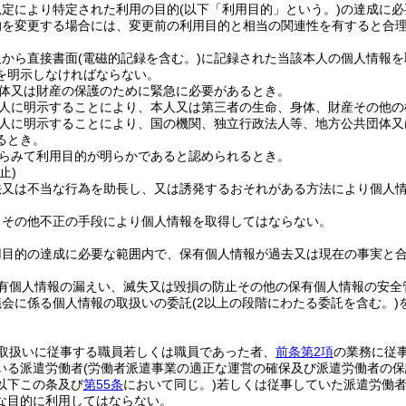
規定により特定された利用の目的
(以下「利用目的」という。)
の達成に必
的を変更する場合には、変更前の利用目的と相当の関連性を有すると合
人から直接書面
(電磁的記録を含む。)
に記録された当該本人の個人情報を
を明示しなければならない。
体又は財産の保護のために緊急に必要があるとき。
人に明示することにより、本人又は第三者の生命、身体、財産その他の
人に明示することにより、国の機関、独立行政法人等、地方公共団体又
るとき。
らみて利用目的が明らかであると認められるとき。
止)
法又は不当な行為を助長し、又は誘発するおそれがある方法により個人
りその他不正の手段により個人情報を取得してはならない。
用目的の達成に必要な範囲内で、保有個人情報が過去又は現在の事実と
有個人情報の漏えい、滅失又は毀損の防止その他の保有個人情報の安全
議会に係る個人情報の取扱いの委託
(2以上の段階にわたる委託を含む。)
取扱いに従事する職員若しくは職員であった者、
前条第2項
の業務に従
いる派遣労働者
(労働者派遣事業の適正な運営の確保及び派遣労働者の
以下この条及び
第55条
において同じ。)
若しくは従事していた派遣労働
な目的に利用してはならない。