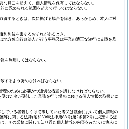
要な範囲を超えて、個人情報を保有してはならない。
理的に認められる範囲を超えて行ってはならない。
取得するときは、次に掲げる場合を除き、あらかじめ、本人に対
権利利益を害するおそれがあるとき。
は地方独立行政法人が行う事務又は事業の適正な遂行に支障を及
情報を利用してはならない。
合致するよう努めなければならない。
管理のために必要かつ適切な措置を講じなければならない。
を受けた者が受託した業務を行う場合における個人情報の取扱いに
事している者若しくは従事していた者又は議会において個人情報の
保護等に関する法律
(昭和60年法律第88号)
第2条第2号に規定する派
者は、その業務に関して知り得た個人情報の内容をみだりに他人に