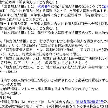
他の記述等に置き換えることを含む。)
。
て「匿名加工情報」とは、
次の各号
に掲げる個人情報の区分に応じて
当
加工して得られる個人に関する情報であって、当該個人情報を復元する
該当する個人情報 当該個人情報に含まれる記述等の一部を削除するこ
述等に置き換えることを含む。)
。
該当する個人情報 当該個人情報に含まれる個人識別符号の全部を削除
他の記述等に置き換えることを含む。)
。
て「個人関連情報」とは、生存する個人に関する情報であって、個人情
て「特定個人情報」とは、行政手続における特定の個人を識別するため
用法」という。)
第2条第9項に規定する特定個人情報をいう。
て「保有特定個人情報」とは、職員が職務上作成し、又は取得した特定
いう。
ただし、行政文書に記録されているものに限る。
て「独立行政法人等」とは、独立行政法人通則法
(平成11年法律第103号
律第57号。以下「法」という。)
別表第1に掲げる法人をいう。
て「地方独立行政法人」とは、地方独立行政法人法
(平成15年法律第118
4・一部改正)
の保有する個人情報の適正な取扱いが確保されるよう必要な措置を講ず
ール権の尊重)
民の自己情報コントロール権を尊重するよう努めなければならない。
情報等の取扱い
制限等)
人情報を保有するに当たっては、法令
(条例を含む。
第13条第2項第2号
及
ため必要な場合に限り、かつ、その利用の目的をできる限り特定しなけ