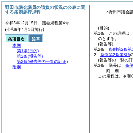
野田市議会議員の請負の状況の公表に関
する条例施行規程
○野田市議会
令和5年12月15日 議会規程第4号
(目的)
(令和6年4月1日施行)
第1条
この規程は
のとする。
条項目次
沿革
(報告等)
本則
第2条
条例第2条第
第1条
(目的)
2
条例第2条第3項
第2条
(報告等)
(報告等の一覧の訂
第3条
(報告等の一覧の訂正)
第3条
議長は、
条例
附則
附
則
この規程は、令和