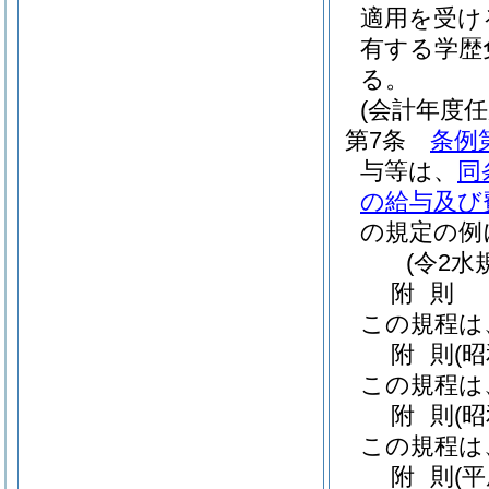
適用を受け
有する学歴
る。
(会計年度
第7条
条例
与等は、
同
の給与及び
の規定の例
(令2水
附
則
この規程は
附
則
(
この規程は
附
則
(
この規程は
附
則
(