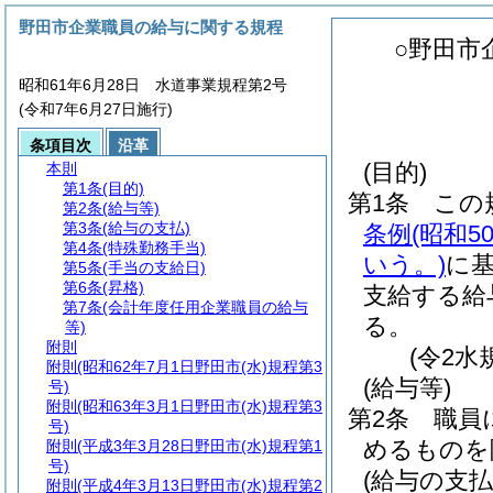
野田市企業職員の給与に関する規程
○野田市
昭和61年6月28日 水道事業規程第2号
(令和7年6月27日施行)
条項目次
沿革
(目的)
本則
第1条
(目的)
第1条
この
第2条
(給与等)
第3条
(給与の支払)
条例
(昭和
第4条
(特殊勤務手当)
いう。)
に
第5条
(手当の支給日)
第6条
(昇格)
支給する給
第7条
(会計年度任用企業職員の給与
る。
等)
附則
(令2水
附則
(昭和62年7月1日野田市(水)規程第3
(給与等)
号)
附則
(昭和63年3月1日野田市(水)規程第3
第2条
職員
号)
めるものを
附則
(平成3年3月28日野田市(水)規程第1
号)
(給与の支払
附則
(平成4年3月13日野田市(水)規程第2