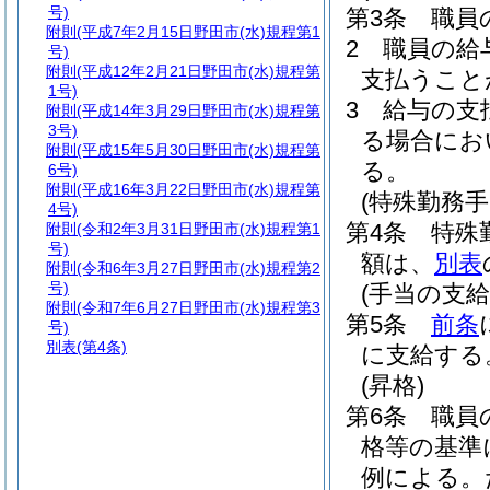
号)
第3条
職員
附則
(平成7年2月15日野田市(水)規程第1
2
職員の給
号)
附則
(平成12年2月21日野田市(水)規程第
支払うこと
1号)
3
給与の支
附則
(平成14年3月29日野田市(水)規程第
3号)
る場合にお
附則
(平成15年5月30日野田市(水)規程第
る。
6号)
附則
(平成16年3月22日野田市(水)規程第
(特殊勤務手
4号)
第4条
特殊
附則
(令和2年3月31日野田市(水)規程第1
号)
額は、
別表
附則
(令和6年3月27日野田市(水)規程第2
号)
(手当の支給
附則
(令和7年6月27日野田市(水)規程第3
第5条
前条
号)
別表
(第4条)
に支給する
(昇格)
第6条
職員
格等の基準
例による。