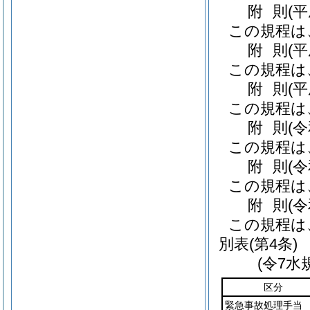
附
則
(
この規程は
附
則
(
この規程は
附
則
(
この規程は
附
則
(
この規程は
附
則
(
この規程は
附
則
(
この規程は
別表
(第4条)
(令7水
区分
緊急事故処理手当