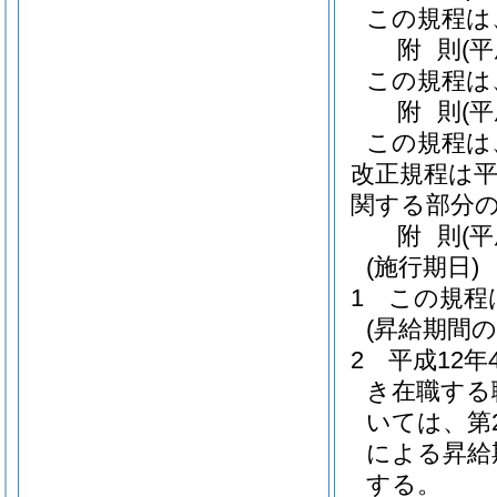
この規程は
附
則
(
この規程は
附
則
(
この規程は
改正規程は平
関する部分の
附
則
(
(施行期日)
1
この規程
(昇給期間の
2
平成12年
き在職する
いては、第
による昇給
する。