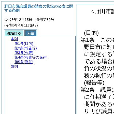
野田市議会議員の請負の状況の公表に関
する条例
○野田市
令和5年12月15日 条例第39号
(令和6年4月1日施行)
(目的)
条項目次
沿革
第1条
この
本則
第1条
(目的)
野田市に対
第2条
(報告等)
第3条
(公表)
に規定する
第4条
(報告等の保存)
である場合
第5条
(委任)
附則
負の状況の
務の執行の
(報告等)
第2条
議員
に任期満了
期間がある
り再び議員