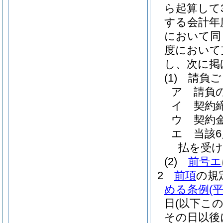
ら起算して
する会計年
において同
度において
し、次に掲
(1)
請負ご
ア
請負
イ
契約
ウ
契約
エ
当該
払を受け
(2)
前号エ
2
前項
の規
める条例
(
日
(以下こ
その日以後