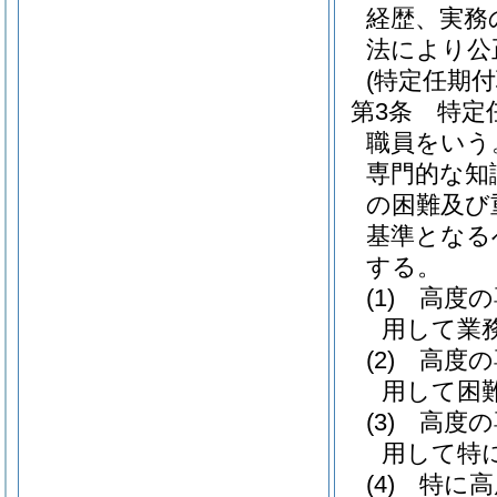
経歴、実務
法により公
(特定任期
第3条
特定
職員をいう
専門的な知
の困難及び
基準となる
する。
(1)
高度の
用して業
(2)
高度の
用して困
(3)
高度の
用して特
(4)
特に高