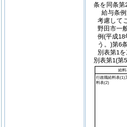
条を同条第
給与条例
考慮して
野田市一
例
(平成1
う。)
第6
別表第1
別表第1
(第
給料
行政職給料表
(1)
料表
(2)