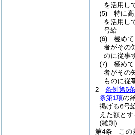
を活用し
(5)
特に高
を活用し
号給
(6)
極めて
者がその
のに従事
(7)
極めて
者がその
ものに従
2
条例第6
条第1項
の
掲げる6号
えた額とす
(雑則)
第4条
この