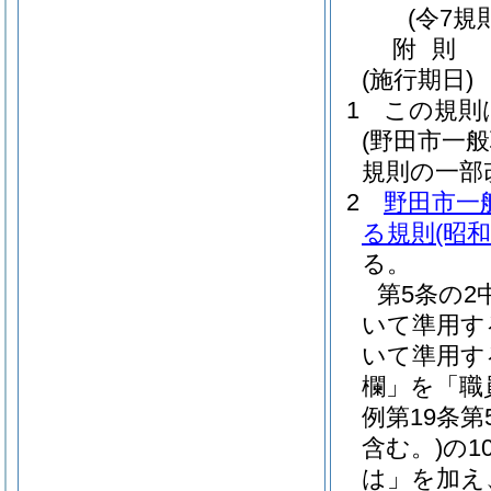
(令7規
附
則
(施行期日)
1
この規則
(野田市一
規則の一部
2
野田市一
る規則
(昭
る。
第5条の
いて準用す
いて準用す
欄」を「職
例第19条第
含む。)
の1
は」を加え