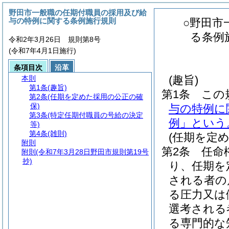
野田市一般職の任期付職員の採用及び給
与の特例に関する条例施行規則
○野田市
る条例
令和2年3月26日 規則第8号
(令和7年4月1日施行)
条項目次
沿革
(趣旨)
本則
第1条
(趣旨)
第1条
この
第2条
(任期を定めた採用の公正の確
保)
与の特例に
第3条
(特定任期付職員の号給の決定
例」という
等)
第4条
(雑則)
(任期を定
附則
第2条
任命
附則
(令和7年3月28日野田市規則第19号
抄)
り、任期を
される者の
る圧力又は
選考される
る専門的な