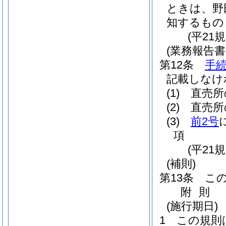
ときは、野
知するもの
(平21
(業務報告書
第12条
手続
記載しなけ
(1)
直売所
(2)
直売所
(3)
前2号
項
(平21
(補則)
第13条
こ
附
則
(施行期日)
1
この規則