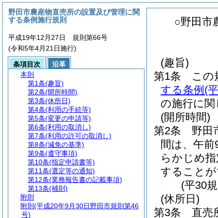
野田市農産物直売所の設置及び管理に関
する条例施行規則
○野田市
平成19年12月27日 規則第66号
(令和5年4月21日施行)
(趣旨)
条項目次
沿革
第1条
この
本則
第1条
(趣旨)
する条例
(
第2条
(開所時間)
第3条
(休所日)
の施行に関
第4条
(利用の手続等)
(開所時間)
第5条
(変更の申請等)
第6条
(利用の取消し)
第2条
野田
第7条
(利用の許可の取消し)
間は、午前
第8条
(減免の基準)
第9条
(遵守事項)
らかじめ指
第10条
(指定申請書等)
することが
第11条
(選定等の通知)
第12条
(業務報告書の記載事項)
(平30
第13条
(補則)
(休所日)
附則
附則
(平成20年9月30日野田市規則第46
第3条
直売
号)