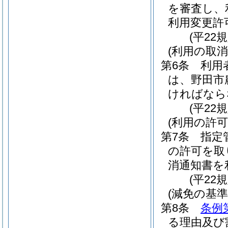
を審査し、
利用変更許
(平22
(利用の取消
第6条
利用
は、野田市
ければなら
(平22
(利用の許可
第7条
指定
の許可を取
消通知書を
(平22
(減免の基準
第8条
条例
る理由及び