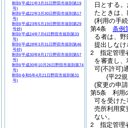
附則
(平成21年3月31日野田市規則第19
日とする。
号)
たときは、
附則
(平成22年3月30日野田市規則第17
号)
(利用の手続
附則
(平成23年5月19日野田市規則第29
第4条
条例
号抄)
附則
(平成24年7月6日野田市規則第33
る者は、野
号)
提出しなけ
附則
(平成28年3月31日野田市規則第46
号抄)
2
指定管理
附則
(平成30年8月17日野田市規則第57
を審査し、
号)
附則
(平成30年10月26日野田市規則第74
可
(不許可)
号)
附則
(令和5年4月21日野田市規則第31
(平22
号)
(変更の申請
第5条
利用
可を受けた
売所利用変
ない。
2
指定管理