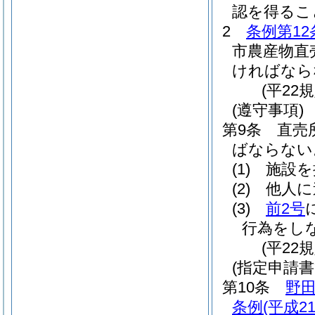
認を得るこ
2
条例第12
市農産物直
ければなら
(平22
(遵守事項)
第9条
直売
ばならない
(1)
施設を
(2)
他人に
(3)
前2号
行為をし
(平22
(指定申請書
第10条
野
条例
(平成