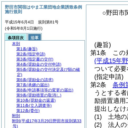
野田市関宿はやま工業団地企業誘致条例
施行規則
○野田市
平成15年6月4日 規則第81号
(令和5年8月1日施行)
条項目次
沿革
(趣旨)
本則
第1条
(趣旨)
第1条
この
第2条
(指定申請)
第3条
(指定書の交付)
(平成15年
第4条
(奨励金の交付申請)
ついて必要
第5条
(奨励金の交付決定及び額の確
定)
(指定申請)
第6条
(奨励金の請求)
第2条
条例
第7条
(承継の届出)
第8条
(申請事項等の変更の届出)
うとする者
第9条
(奨励措置の取消し)
励措置適用
第10条
(奨励金の返還)
第11条
(立入調査等)
提出しなけ
第12条
(委任)
(1)
土地の
附則
附則
(平成17年3月29日野田市規則第33
(2)
法人の
号)