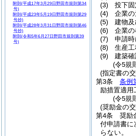
附則
(平成17年3月29日野田市規則第34
(3)
投下固
号)
(4)
企業の
附則
(平成23年5月19日野田市規則第29
号抄)
(5)
建物及
附則
(平成28年3月31日野田市規則第46
(6)
企業の
号抄)
附則
(令和5年6月27日野田市規則第39
(7)
申請時
号)
(8)
生産工
(9)
建築確
(令5規
(指定書の交
第3条
条例
励措置適用
(令5規
(奨励金の交
第4条
奨励
付申請書に
らない。