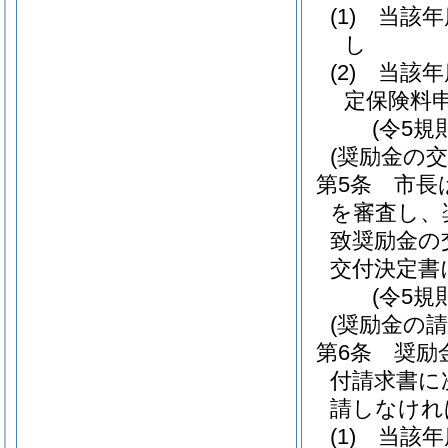
(1)
当該年
し
(2)
当該年
定保険料
(令5規
(奨励金の
第5条
市長
を審査し、
致奨励金の
交付決定書
(令5規
(奨励金の請
第6条
奨励
付請求書に
請しなけれ
(1)
当該年