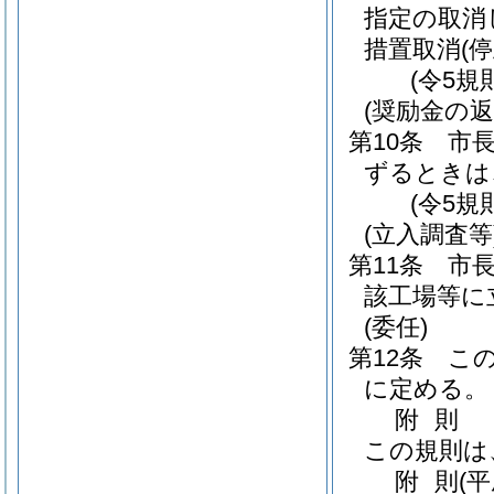
指定の取消
措置取消
(停
(令5規
(奨励金の返
第10条
市
ずるときは
(令5規
(立入調査等
第11条
市
該工場等に
(委任)
第12条
こ
に定める。
附
則
この規則は
附
則
(