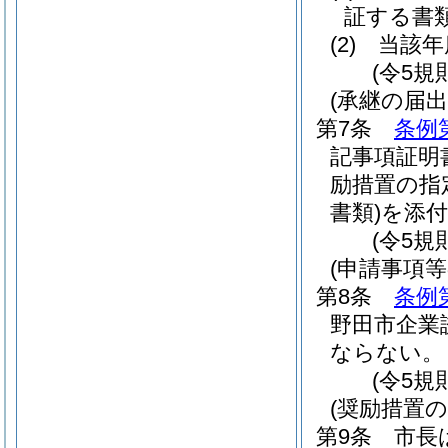
証する書
(2)
当該年
(令5規
(承継の届出
第7条
条例
記事項証明
励措置の指
書類)
を添
(令5規
(申請事項
第8条
条例
野田市企業
ならない。
(令5規
(奨励措置の
第9条
市長