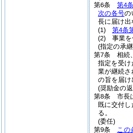
第6条
第4
次の各号
の
長に届け出
(1)
第4条
(2)
事業を
(指定の承継
第7条
相続
指定を受け
業が継続さ
の旨を届け
(奨励金の返
第8条
市長
既に交付し
る。
(委任)
第9条
この