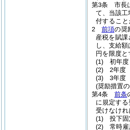
第3条
市長
て、当該工
付すること
2
前項
の奨
産税を賦課
し、支給額
円を限度と
(1)
初年度
(2)
2年度
(3)
3年度
(奨励措置の
第4条
前条
に規定する
受けなけれ
(1)
投下固
(2)
常時雇