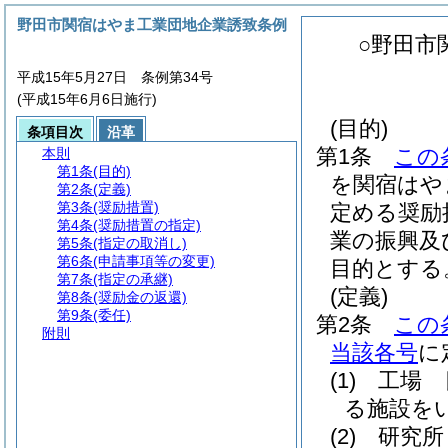
野田市関宿はやま工業団地企業誘致条例
○野田市
平成15年5月27日 条例第34号
(平成15年6月6日施行)
(目的)
条項目次
沿革
第1条
この
本則
第1条
(目的)
を関宿はや
第2条
(定義)
第3条
(奨励措置)
定める奨励
第4条
(奨励措置の指定)
業の振興及
第5条
(指定の取消し)
第6条
(申請事項等の変更)
目的とする
第7条
(指定の承継)
(定義)
第8条
(奨励金の返還)
第9条
(委任)
第2条
この
附則
当該各号
に
(1)
工場 
る施設を
(2)
研究所