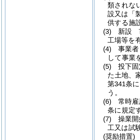
類されな
設又は「
供する施
(3)
新設 
工場等を
(4)
事業者
して事業
(5)
投下固
た土地、
第341条
う。
(6)
常時雇
条に規定
(7)
操業開
工又は試
(奨励措置)