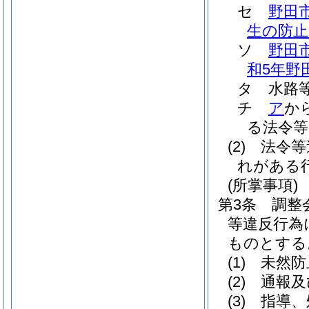
セ
野田
生の防止
ソ
野田
和5年野
タ
水路
チ
ア
か
る法令等
(2)
法令等
れがある
(所掌事項)
第3条
調整
等違反行為
ものとする
(1)
未然防
(2)
通報及
(3)
指導、