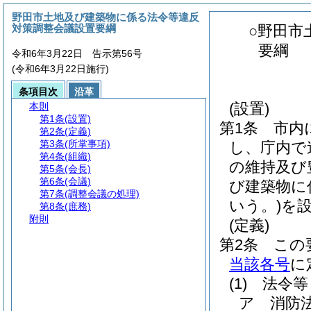
野田市土地及び建築物に係る法令等違反
対策調整会議設置要綱
○野田市
要綱
令和6年3月22日 告示第56号
(令和6年3月22日施行)
条項目次
沿革
(設置)
本則
第1条
(設置)
第1条
市内
第2条
(定義)
第3条
(所掌事項)
し、庁内で
第4条
(組織)
の維持及び
第5条
(会長)
第6条
(会議)
び建築物に
第7条
(調整会議の処理)
いう。)
を
第8条
(庶務)
附則
(定義)
第2条
この
当該各号
に
(1)
法令等
ア
消防