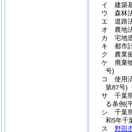
イ
建築
ウ
森林
エ
道路
オ
農地
カ
宅地
キ
都市
ク
農業
ケ
廃棄
号)
コ
使用
第87号)
サ
千葉
る条例
(
シ
千葉
和5年千
ス
野田