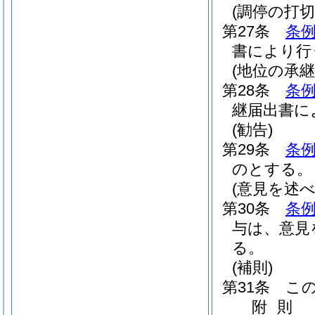
(調停の打切
第27条
条例
書により行
(地位の承継
第28条
条例
継届出書に
(勧告)
第29条
条例
のとする。
(意見を述
第30条
条例
与は、意見
る。
(補則)
第31条
こ
附
則