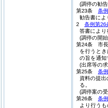
(調停の勧告
第23条
条例
勧告書によ
2
条例第26
答書により
(調停の開始
第24条
市
を行うとき
の旨を通知
(出席等の求
第25条
条例
資料の提出
る。
(調停案の受
第26条
条例
より行うも