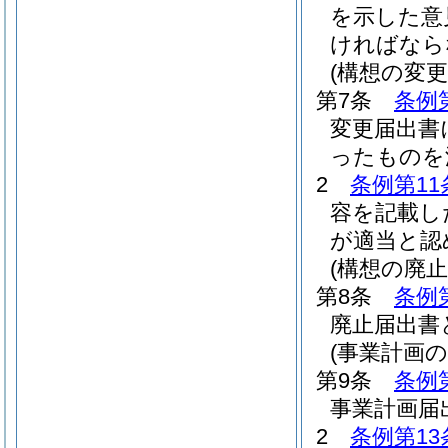
を示した意
ければなら
(構想の変更
第7条
条例
変更届出書
ったものを
2
条例第11
容を記載し
が適当と認
(構想の廃止
第8条
条例
廃止届出書
(事業計画の
第9条
条例
事業計画届
2
条例第13