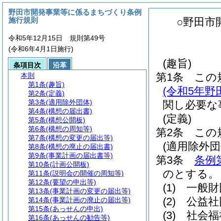
野田市開発事業等に係るまちづくり条例
施行規則
○野田市
令和5年12月15日 規則第49号
(令和6年4月1日施行)
(趣旨)
条項目次
沿革
第1条
この
本則
第1条
(趣旨)
(令和5年
第2条
(定義)
第3条
(適用除外団体)
関し必要な
第4条
(構想の届出書)
(定義)
第5条
(構想公開板)
第6条
(構想の周知等)
第2条
この
第7条
(構想の変更の届出等)
(適用除外団
第8条
(構想の廃止の届出書)
第9条
(事業計画の届出書等)
第3条
条例
第10条
(計画公開板)
のとする。
第11条
(説明会の開催の周知等)
第12条
(要望の申出等)
(1)
一般財
第13条
(事業計画の変更の届出等)
(2)
公益社
第14条
(事業計画の廃止の届出等)
第15条
(あっせんの申出)
(3)
社会福
第16条
(あっせんの勧告等)