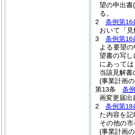
望の申出書
る。
2
条例第16
おいて「見
3
条例第16
よる要望の
望書の写し
にあっては
当該見解書
(事業計画
第13条
条例
画変更届出
2
条例第18
た内容を記
その他の市
(事業計画