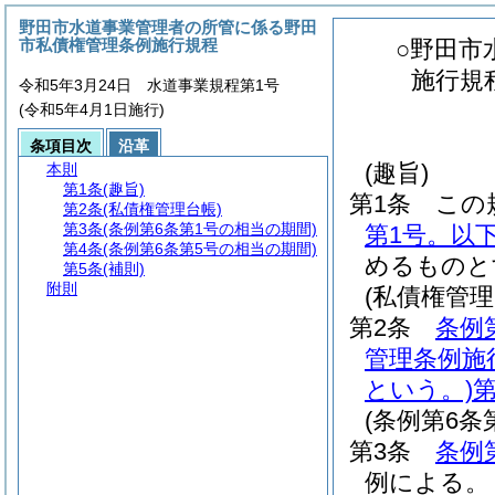
野田市水道事業管理者の所管に係る野田
市私債権管理条例施行規程
○野田市
施行規
令和5年3月24日 水道事業規程第1号
(令和5年4月1日施行)
条項目次
沿革
(趣旨)
本則
第1条
(趣旨)
第1条
この
第2条
(私債権管理台帳)
第3条
(条例第6条第1号の相当の期間)
第1号。以
第4条
(条例第6条第5号の相当の期間)
めるものと
第5条
(補則)
附則
(私債権管理
第2条
条例
管理条例施
という。)
第
(条例第6条
第3条
条例
例による。