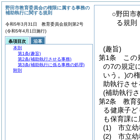
野田市教育委員会の権限に属する事務の
補助執行に関する規則
○野田市
る規則
令和5年3月31日 教育委員会規則第2号
(令和5年4月1日施行)
条項目次
沿革
(趣旨)
本則
第1条
(趣旨)
第1条
この
第2条
(補助執行させる事務)
第3条
(補助執行に係る事務の処理)
の7の規定
附則
いう。)
の
助執行させ
(補助執行さ
第2条
教育
る健康子ど
も保育課に
(1)
市立幼
(2)
市立幼