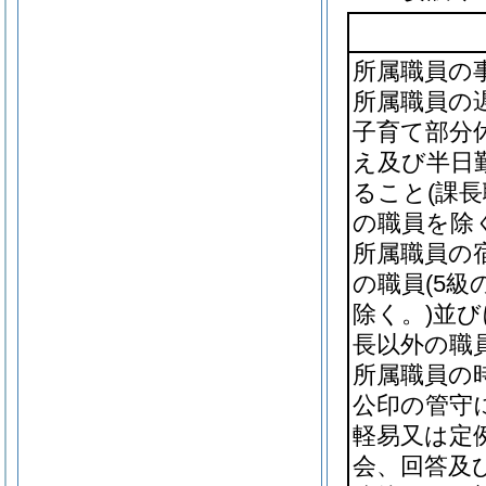
所属職員の
所属職員の
子育て部分
え及び半日
ること
(課
の職員を除く
所属職員の
の職員
(5
除く。)
並び
長以外の職
所属職員の
公印の管守
軽易又は定
会、回答及