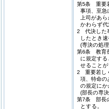
第5条
重要
事項、至急
上司があら
かわらず代
2
代決した
したとき速
(専決の処理
第6条
教育
に規定する
せることが
2
重要若し
項、特命の
の規定にか
(部長の専決
第7条
部長
とする。