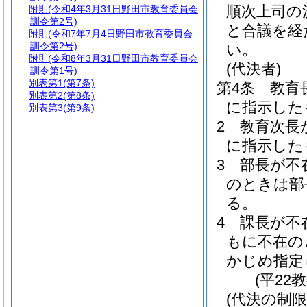
順次上司の
附則
(令和4年3月31日野田市教育委員会
訓令第2号)
と合議を経
附則
(令和7年7月4日野田市教育委員会
訓令第2号)
い。
附則
(令和8年3月31日野田市教育委員会
(代決者)
訓令第1号)
別表第1
(第7条)
第4条
教育
別表第2
(第8条)
に指示した
別表第3
(第9条)
2
教育次長
に指示した
3
部長が不
のときは部
る。
4
課長が不
もに不在の
かじめ指定
(平22
(代決の制限