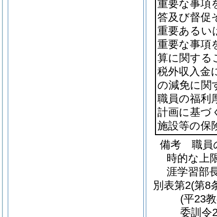
重要な事項
答及び督促
重要あるい
重要な事項
算に関する
税外収入金
の減免に関
職員の福利
計画に基づ
施設等の保
備考 職員
時的な上
涯学習部
別表第2
(第8
(平23
委訓令