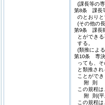
(課長等の専
第8条
課長
のとおりと
(その他の長
第9条
課長
とができる
する。
(類推による
第10条
専
っても、そ
と類推され
ことができ
附
則
この規程は
附
則
(
この規程は