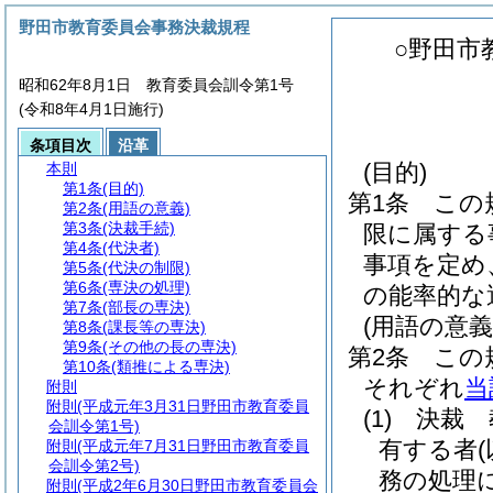
野田市教育委員会事務決裁規程
○野田市
昭和62年8月1日 教育委員会訓令第1号
(令和8年4月1日施行)
条項目次
沿革
(目的)
本則
第1条
(目的)
第1条
この
第2条
(用語の意義)
第3条
(決裁手続)
限に属する
第4条
(代決者)
事項を定め
第5条
(代決の制限)
第6条
(専決の処理)
の能率的な
第7条
(部長の専決)
(用語の意義
第8条
(課長等の専決)
第9条
(その他の長の専決)
第2条
この
第10条
(類推による専決)
それぞれ
当
附則
附則
(平成元年3月31日野田市教育委員
(1)
決裁 
会訓令第1号)
有する者
附則
(平成元年7月31日野田市教育委員
会訓令第2号)
務の処理
附則
(平成2年6月30日野田市教育委員会