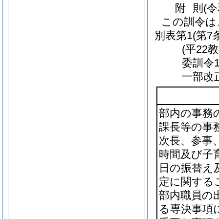
附
則
(
この訓令は
別表第1
(第7
(平22
委訓令
一部改
部内の事務
課長等の事
次長、参事
時間及び子
日の振替え
定に関する
部内職員の
る専決事項