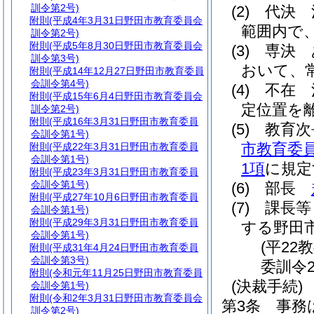
訓令第2号)
(2)
代決 
附則
(平成4年3月31日野田市教育委員会
範囲内で
訓令第2号)
附則
(平成5年8月30日野田市教育委員会
(3)
専決 
訓令第3号)
おいて、
附則
(平成14年12月27日野田市教育委員
会訓令第4号)
(4)
不在 
附則
(平成15年6月4日野田市教育委員会
定位置を
訓令第2号)
附則
(平成16年3月31日野田市教育委員
(5)
教育
会訓令第1号)
市教育委
附則
(平成22年3月31日野田市教育委員
会訓令第1号)
1項
に規定
附則
(平成23年3月31日野田市教育委員
会訓令第1号)
(6)
部長
附則
(平成27年10月6日野田市教育委員
(7)
課長
会訓令第1号)
附則
(平成29年3月31日野田市教育委員
する野田
会訓令第1号)
(平22
附則
(平成31年4月24日野田市教育委員
会訓令第3号)
委訓令
附則
(令和元年11月25日野田市教育委員
(決裁手続)
会訓令第1号)
附則
(令和2年3月31日野田市教育委員会
第3条
事務
訓令第2号)