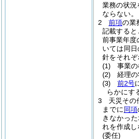
業務の状況
ならない。
2
前項
の業
記載すると
前事業年度
いては同日
針をそれぞ
(1)
事業の
(2)
経理の
(3)
前2号
らかにす
3
天災その
までに
同項
きなかった
れを作成し
(委任)