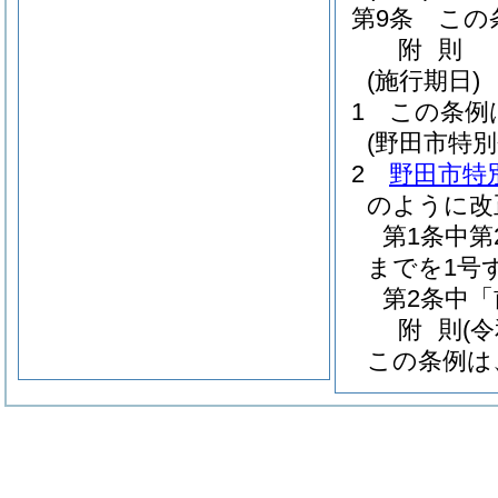
第9条
この
附
則
(施行期日)
1
この条例
(野田市特
2
野田市特
のように改
第1条中第
までを1号
第2条中「
附
則
(
この条例は