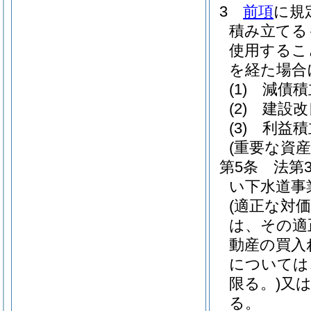
3
前項
に規
積み立てる
使用するこ
を経た場合
(1)
減債積
(2)
建設改
(3)
利益積
(重要な資
第5条
法第
い下水道事
(適正な対
は、その適
動産の買入
については
限る。)
又
る。