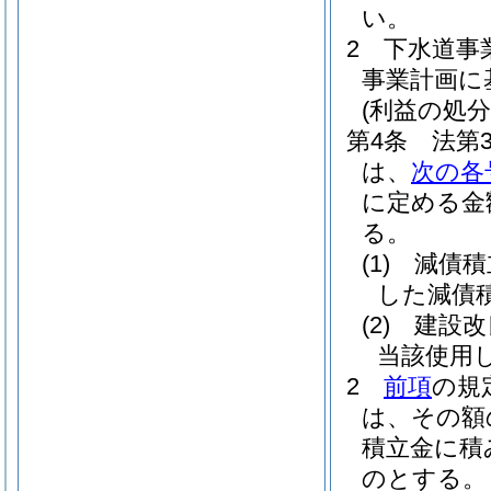
い。
2
下水道事
事業計画に
(利益の処分
第4条
法第
は、
次の各
に定める金
る。
(1)
減債積
した減債
(2)
建設改
当該使用
2
前項
の規
は、その額
積立金に積
のとする。