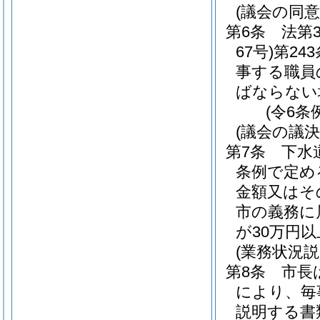
(議会の同
第6条
法第
67号)
第24
事する職員
ばならない
(令6条
(議会の議
第7条
下水
条例で定め
金額又はそ
市の義務に
が30万円
(業務状況
第8条
市長
により、毎
説明する書類