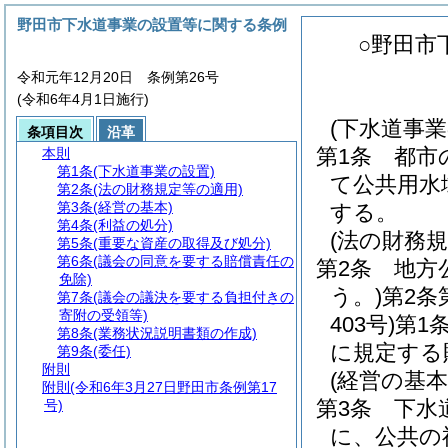
野田市下水道事業の設置等に関する条例
○野田市
令和元年12月20日 条例第26号
(令和6年4月1日施行)
(下水道事業
条項目次
沿革
第1条
都市
本則
第1条
(下水道事業の設置)
て公共用水
第2条
(法の財務規定等の適用)
第3条
(経営の基本)
する。
第4条
(利益の処分)
(法の財務規
第5条
(重要な資産の取得及び処分)
第6条
(議会の同意を要する賠償責任の
第2条
地方
免除)
う。)
第2条
第7条
(議会の議決を要する負担付きの
寄附の受領等)
403号)
第1
第8条
(業務状況説明書類の作成)
に規定する
第9条
(委任)
附則
(経営の基本
附則
(令和6年3月27日野田市条例第17
第3条
下水
号)
に、公共の