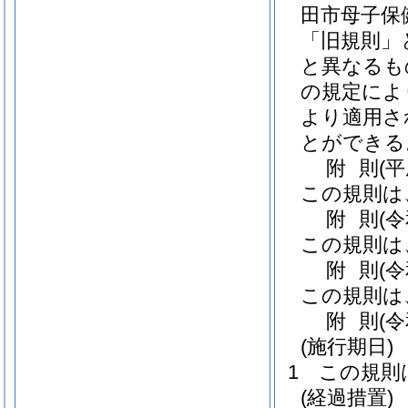
田市母子保
「旧規則」
と異なるも
の規定によ
より適用さ
とができる
附
則
(
この規則は
附
則
(
この規則は
附
則
(
この規則は
附
則
(
(施行期日)
1
この規則
(経過措置)