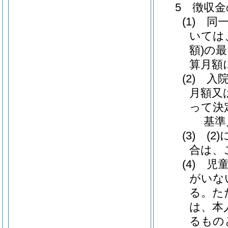
5 徴収
(1) 
いては
額)の
算月額
(2) 
月額又
って決
基準
(3) 
合は、
(4) 
がいな
る。た
は、本
るもの