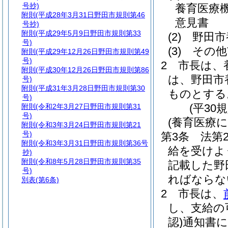
号抄)
養育医療
附則
(平成28年3月31日野田市規則第46
意見書
号抄)
附則
(平成29年5月9日野田市規則第33
(2)
野田市
号)
(3)
その他
附則
(平成29年12月26日野田市規則第49
号)
2
市長は、
附則
(平成30年12月26日野田市規則第86
は、野田市
号)
附則
(平成31年3月28日野田市規則第30
ものとする
号)
(平30
附則
(令和2年3月27日野田市規則第31
号)
(養育医療
附則
(令和3年3月24日野田市規則第21
号)
第3条
法第
附則
(令和3年3月31日野田市規則第36号
給を受けよ
抄)
附則
(令和8年5月28日野田市規則第35
記載した野
号)
ればならな
別表
(第6条)
2
市長は、
し、支給の
認)
通知書