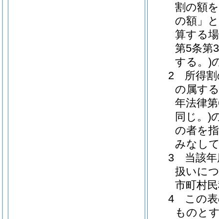
割の額を
の額」と
算する場
第5条第
する。)
2 所得
の属する
年法律第
同じ。)
の者を指
みなし
3 当該
扱いに
市町村
4 この
ものと