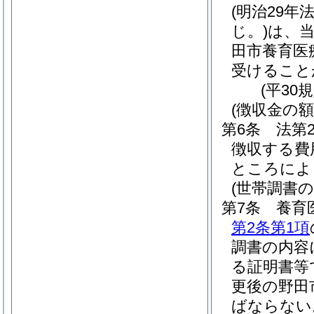
(明治29年法
じ。)
は、
田市養育医
受けること
(平30
(徴収金の額
第6条
法第
徴収する費
ところによ
(世帯調書の
第7条
養育
第2条第1項
調書の内容
る証明書等
更後の野田
ばならない