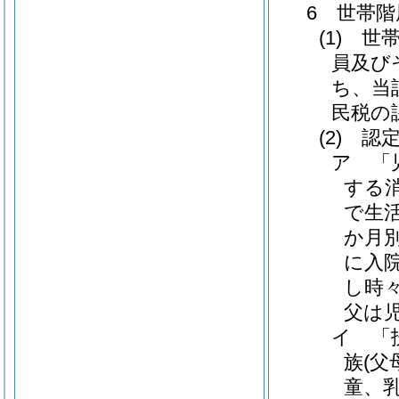
6 世帯
(1) 
員及び
ち、当
民税の
(2) 
ア 「
する
で生
か月
に入
し時
父は
イ 「
族(父
童、