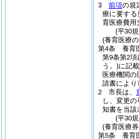
3
前項
の規
療に要する
育医療費用
(平30
(養育医療の
第4条
養育
第9条第2
う。)
に記
医療機関の
請書により
2
市長は、
し、変更の
知書を当該
(平30
(養育医療
第5条
養育