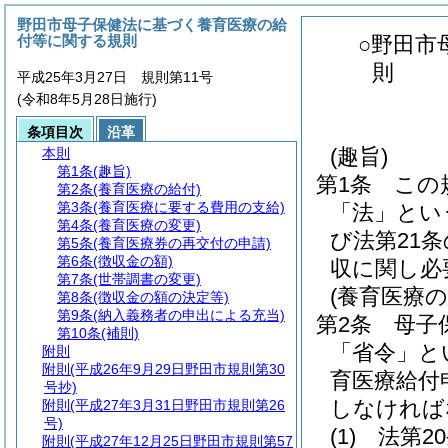
野田市母子保健法に基づく養育医療の給
付等に関する規則
○野田市
則
平成25年3月27日 規則第11号
(令和8年5月28日施行)
条項目次
沿革
(趣旨)
本則
第1条
(趣旨)
第1条
この
第2条
(養育医療の給付)
第3条
(養育医療に要する費用の支給)
「法」とい
第4条
(養育医療の変更)
び法第21
第5条
(養育医療券の再交付の申請)
第6条
(徴収金の額)
収に関し必
第7条
(世帯調書の変更)
(養育医療の
第8条
(徴収金の額の決定等)
第9条
(納入義務者の申出による充当)
第2条
母子
第10条
(補則)
「省令」と
附則
附則
(平成26年9月29日野田市規則第30
育医療給付
号抄)
しなければ
附則
(平成27年3月31日野田市規則第26
号)
(1)
法第2
附則
(平成27年12月25日野田市規則第57