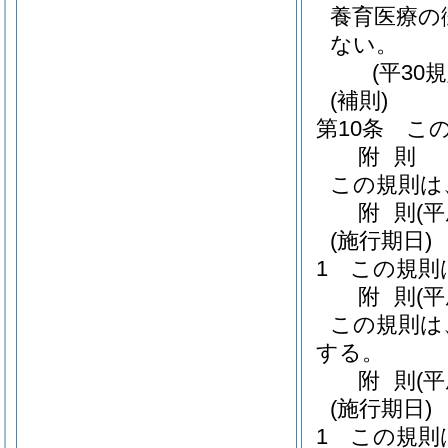
養育医療の
ない。
(平30
(補則)
第10条
こ
附
則
この規則は
附
則
(
(施行期日)
1
この規則
附
則
(
この規則は
する。
附
則
(平
(施行期日)
1
この規則