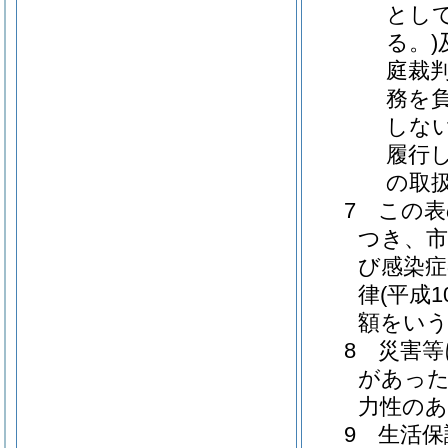
とし
る。)
庭裁
務を
しな
履行
の取
7 この
つき、市
び感染症
律(平成
額をい
8 災害
があっ
力性の
9 生活