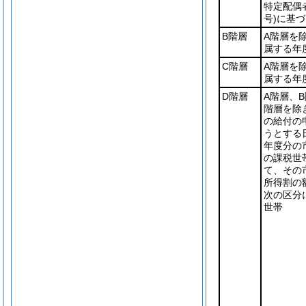
特定配偶
号)
に基づ
B階層
A階層を
属する年
C階層
A階層を
属する年
D階層
A階層、
階層を除
の給付の
うとする
年度分の
の課税世
て、その
所得割の
次の区分
世帯