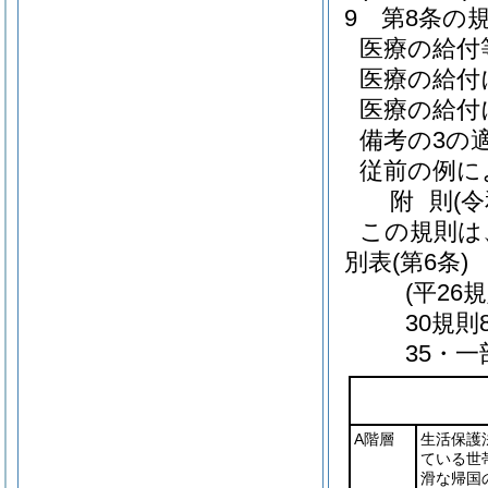
9
第8条の
医療の給付
医療の給付
医療の給付
備考の3の
従前の例に
附
則
(
この規則は
別表
(第6条)
(平26
30規則
35・一
A階層
生活保護
ている世
滑な帰国