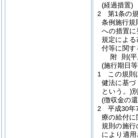
(経過措置)
2
第1条の
条例施行規
への措置に
規定による
付等に関す
附
則
(平
(施行期日等
1
この規則
健法に基づ
という。)
(徴収金の還
2
平成30
療の給付に
規則の施行
により適用