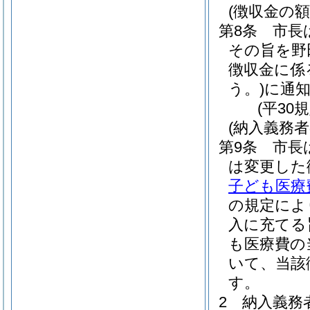
(徴収金の額
第8条
市長
その旨を野
徴収金に係
う。)
に通
(平30
(納入義務
第9条
市長
は変更した
子ども医療
の規定によ
入に充てる
も医療費の
いて、当該
す。
2
納入義務