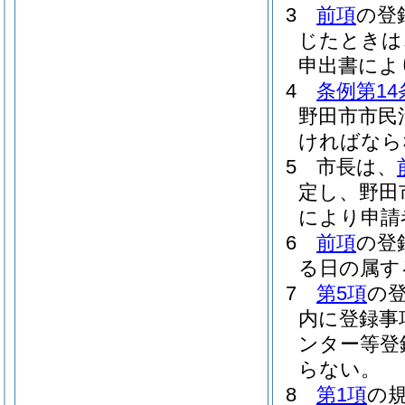
3
前項
の登
じたときは
申出書によ
4
条例第14
野田市市民
ければなら
5
市長は、
定し、野田
により申請
6
前項
の登
る日の属す
7
第5項
の
内に登録事
ンター等登
らない。
8
第1項
の