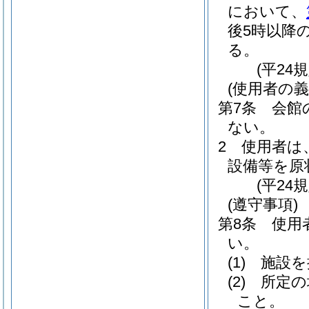
において、
後5時以降
る。
(平24
(使用者の義
第7条
会館
ない。
2
使用者は
設備等を原
(平24
(遵守事項)
第8条
使用
い。
(1)
施設を
(2)
所定の
こと。