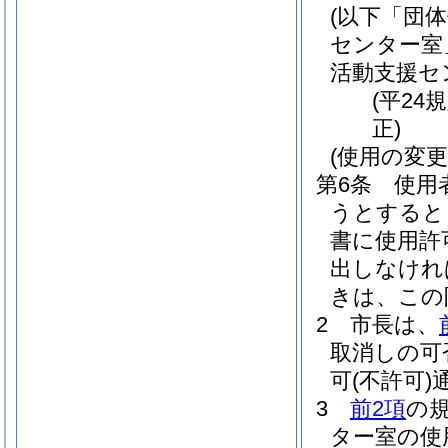
(以下「団
センター室
活動支援セ
(平24
正)
(使用の変更
第6条
使用
うとすると
書に使用許
出しなけれ
きは、この
2
市長は、
取消しの可
可
(不許可)
3
前2項
の
ター室の使