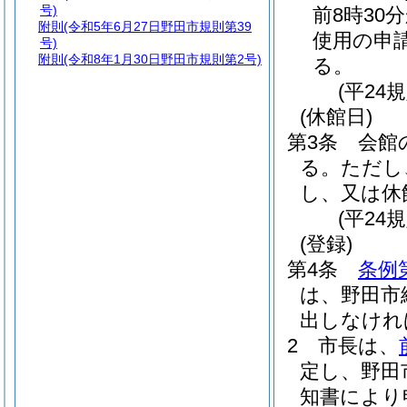
号)
前8時30
附則
(令和5年6月27日野田市規則第39
使用の申
号)
附則
(令和8年1月30日野田市規則第2号)
る。
(平24
(休館日)
第3条
会館
る。
ただし
し、又は休
(平24
(登録)
第4条
条例
は、野田市
出しなけれ
2
市長は、
定し、野田
知書により