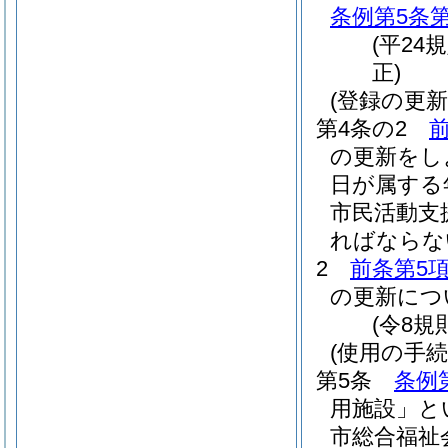
条例第5条第
(平24
正)
(登録の更新
第4条の2
の更新をし
日が属する
市民活動支
ればならな
2
前条第5
の更新につ
(令8規
(使用の手続
第5条
条例
用施設」と
市総合福祉