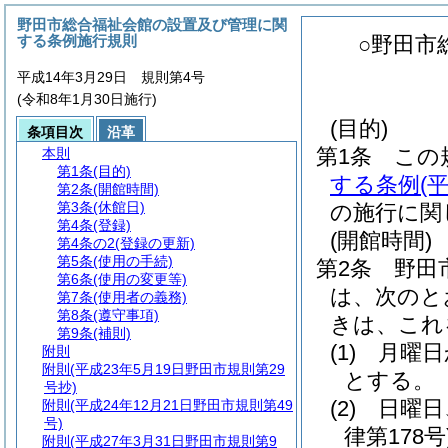
野田市総合福祉会館の設置及び管理に関
する条例施行規則
○野田市
平成14年3月29日 規則第4号
(令和8年1月30日施行)
(目的)
条項目次
沿革
第1条
この
本則
第1条
(目的)
する条例
(
第2条
(開館時間)
第3条
(休館日)
の施行に関
第4条
(登録)
(開館時間)
第4条の2
(登録の更新)
第5条
(使用の手続)
第2条
野田
第6条
(使用の変更等)
は、次のと
第7条
(使用者の義務)
第8条
(遵守事項)
きは、これ
第9条
(補則)
(1)
月曜日
附則
附則
(平成23年5月19日野田市規則第29
とする。
号抄)
(2)
日曜日
附則
(平成24年12月21日野田市規則第49
号)
律第178号
附則
(平成27年3月31日野田市規則第9