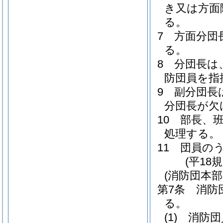
き又は方面
る。
7
方面分団
る。
8
分団長は
防団員を指
9
副分団長
分団長が欠
10
部長、
処理する。
11
団員の
(平18
(消防団本部
第7条
消防
る。
(1)
消防団