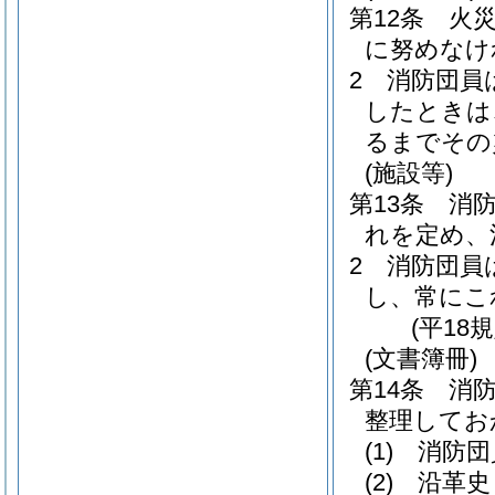
第12条
火
に努めなけ
2
消防団員
したときは
るまでその
(施設等)
第13条
消
れを定め、
2
消防団員
し、常にこ
(平18
(文書簿冊)
第14条
消
整理してお
(1)
消防団
(2)
沿革史