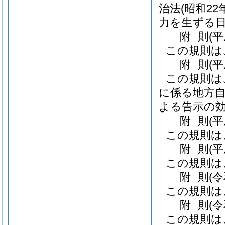
治法
(昭和22
力を生ずる
附
則
(平
この規則は
附
則
(平
この規則は
に係る地方
よる告示の
附
則
(
この規則は
附
則
(平
この規則は
附
則
(
この規則は
附
則
(
この規則は