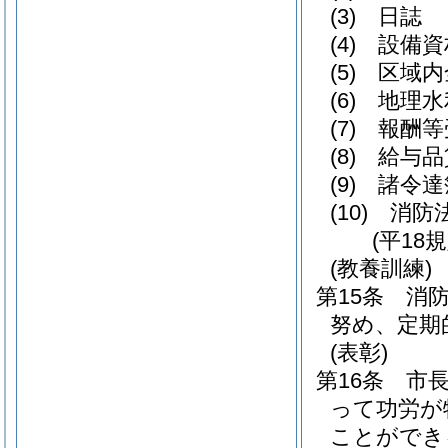
(3)
日誌
(4)
設備資
(5)
区域内
(6)
地理水
(7)
報酬等
(8)
給与品
(9)
諸令達
(10)
消防
(平18
(教養訓練)
第15条
消
努め、定期
(表彰)
第16条
市
って功労が
ことができ