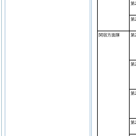
第
第
関宿方面隊
第
第
第
第