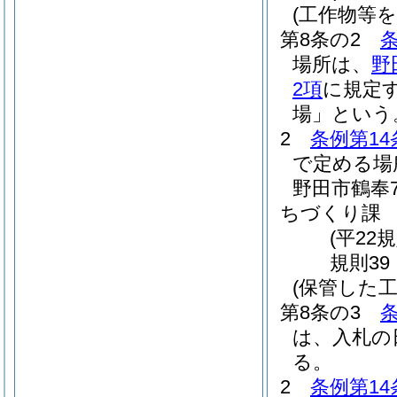
(工作物等
第8条の2
条
場所は、
野
2項
に規定
場」という
2
条例第14
で定める場
野田市鶴奉
ちづくり課
(平22
規則39
(保管した
第8条の3
条
は、入札の
る。
2
条例第14