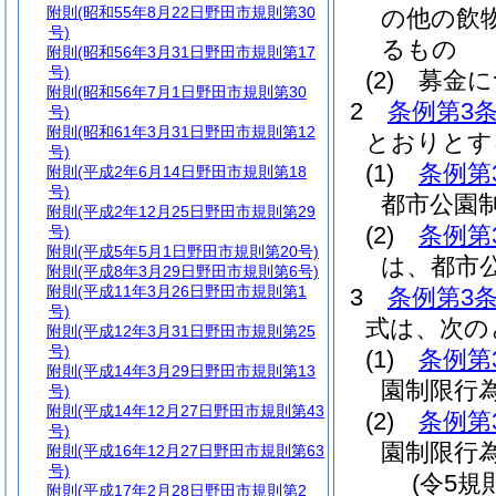
附則
(昭和55年8月22日野田市規則第30
の他の飲
号)
るもの
附則
(昭和56年3月31日野田市規則第17
号)
(2)
募金に
附則
(昭和56年7月1日野田市規則第30
2
条例第3条
号)
附則
(昭和61年3月31日野田市規則第12
とおりとす
号)
(1)
条例第
附則
(平成2年6月14日野田市規則第18
号)
都市公園
附則
(平成2年12月25日野田市規則第29
(2)
条例第
号)
附則
(平成5年5月1日野田市規則第20号)
は、都市
附則
(平成8年3月29日野田市規則第6号)
附則
(平成11年3月26日野田市規則第1
3
条例第3条
号)
式は、次の
附則
(平成12年3月31日野田市規則第25
号)
(1)
条例第
附則
(平成14年3月29日野田市規則第13
園制限行
号)
附則
(平成14年12月27日野田市規則第43
(2)
条例第
号)
園制限行
附則
(平成16年12月27日野田市規則第63
号)
(令5規
附則
(平成17年2月28日野田市規則第2