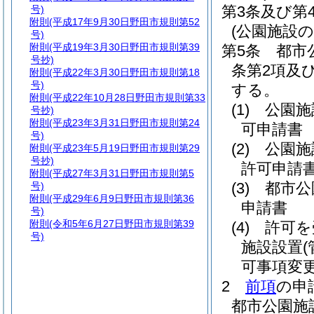
第3条及び第
号)
附則
(平成17年9月30日野田市規則第52
(公園施設
号)
附則
(平成19年3月30日野田市規則第39
第5条
都市
号抄)
条第2項及
附則
(平成22年3月30日野田市規則第18
号)
する。
附則
(平成22年10月28日野田市規則第33
(1)
公園施
号抄)
附則
(平成23年3月31日野田市規則第24
可申請書
号)
(2)
公園施
附則
(平成23年5月19日野田市規則第29
号抄)
許可申請
附則
(平成27年3月31日野田市規則第5
(3)
都市公
号)
附則
(平成29年6月9日野田市規則第36
申請書
号)
附則
(令和5年6月27日野田市規則第39
(4)
許可を
号)
施設設置
(
可事項変
2
前項
の申
都市公園施