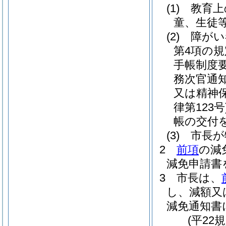
(1)
教育上
童、生徒
(2)
障がい
第4項の
手帳制度
務次官通知
又は精神
律第123号
帳の交付
(3)
市長が
2
前項
の減
減免申請書
3
市長は、
し、減額又
減免通知書
(平22