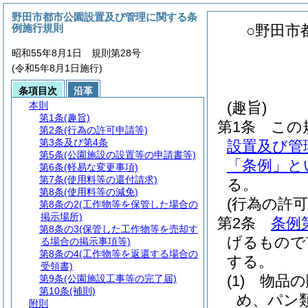
野田市都市公園設置及び管理に関する条
例施行規則
○野田市
昭和55年8月1日 規則第28号
(令和5年8月1日施行)
条項目次
沿革
(趣旨)
本則
第1条
(趣旨)
第1条
この
第2条
(行為の許可申請等)
第3条及び第4条
設置及び管
第5条
(公園施設の設置等の申請書等)
「条例」と
第6条
(軽易な変更事項)
第7条
(使用料等の還付請求)
る。
第8条
(使用料等の減免)
(行為の許可
第8条の2
(工作物等を保管した場合の
掲示場所)
第2条
条例
第8条の3
(保管した工作物等を売却す
げるもので
る場合の掲示事項等)
第8条の4
(工作物等を返還する場合の
する。
受領書)
(1)
物品の
第9条
(公園施設工事等の完了届)
第10条
(補則)
め、パン
附則