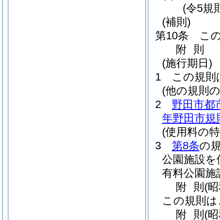
(令5規
(補則)
第10条
こ
附
則
(施行期日)
1
この規則
(他の規則の
2
野田市都
年野田市規則
(使用料の特
3
第8条
の
公園施設を
有料公園施
附
則
(
この規則は
附
則
(