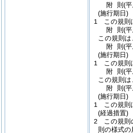
附
則
(
(施行期日)
1
この規則
附
則
(
この規則は
附
則
(平
(施行期日)
1
この規則
附
則
(
この規則は
附
則
(
(施行期日)
1
この規則
(経過措置)
2
この規則
則の様式の