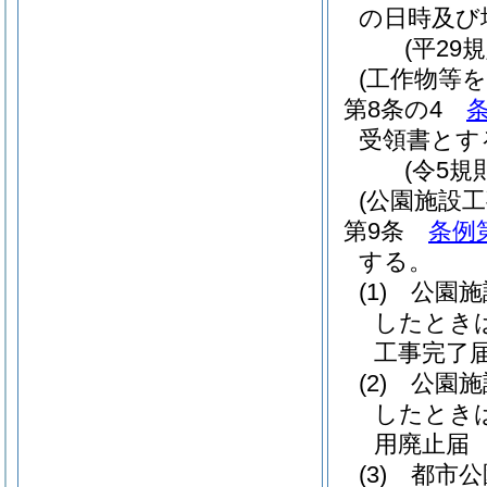
の日時及び
(平29
(工作物等
第8条の4
条
受領書とす
(令5規
(公園施設
第9条
条例
する。
(1)
公園施
したとき
工事完了
(2)
公園施
したとき
用廃止届
(3)
都市公