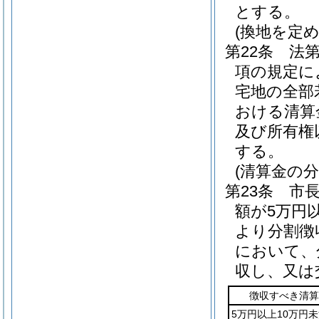
とする。
(換地を定
第22条
法第
項の規定に
宅地の全部
おける清算
及び所有権
する。
(清算金の
第23条
市
額が5万円
より分割徴
において、
収し、又は
徴収すべき清算
5万円以上10万円