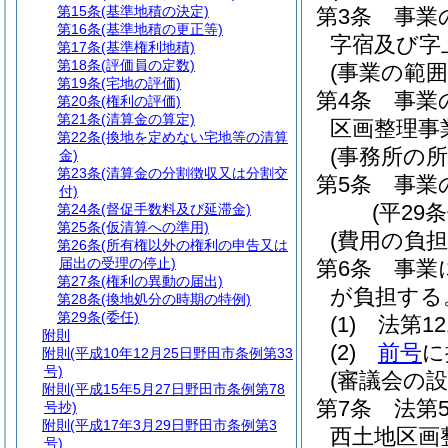
第15条
(基準地積の決定)
第3条
事業
第16条
(基準地積の更正等)
字宿及び字
第17条
(基準権利地積)
第18条
(評価員の定数)
(事業の範囲
第19条
(宅地の評価)
第4条
事業
第20条
(権利の評価)
第21条
(清算金の算定)
区画整理事
第22条
(換地を定めない宅地等の清算
(事務所の所
金)
第23条
(清算金の分割徴収又は分割交
第5条
事業
付)
(平29
第24条
(督促手数料及び延滞金)
第25条
(仮清算への準用)
(費用の負担
第26条
(所有権以外の権利の申告又は
届出の受理の停止)
第6条
事業
第27条
(権利の異動の届出)
が負担する
第28条
(換地処分の時期の特例)
第29条
(委任)
(1)
法第1
附則
(2)
前号
に
附則
(平成10年12月25日野田市条例第33
号)
(審議会の設
附則
(平成15年5月27日野田市条例第78
第7条
法第
号抄)
附則
(平成17年3月29日野田市条例第3
西土地区画
号)