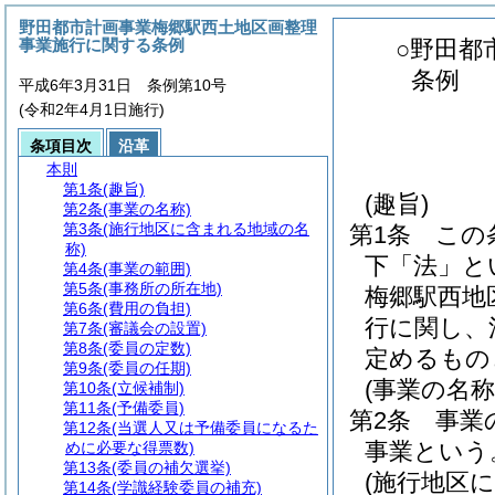
野田都市計画事業梅郷駅西土地区画整理
事業施行に関する条例
○野田都
条例
平成6年3月31日 条例第10号
(令和2年4月1日施行)
条項目次
沿革
本則
第1条
(趣旨)
(趣旨)
第2条
(事業の名称)
第3条
(施行地区に含まれる地域の名
第1条
この
称)
下「法」と
第4条
(事業の範囲)
第5条
(事務所の所在地)
梅郷駅西地
第6条
(費用の負担)
行に関し、
第7条
(審議会の設置)
第8条
(委員の定数)
定めるもの
第9条
(委員の任期)
(事業の名称
第10条
(立候補制)
第11条
(予備委員)
第2条
事業
第12条
(当選人又は予備委員になるた
事業という
めに必要な得票数)
第13条
(委員の補欠選挙)
(施行地区
第14条
(学識経験委員の補充)