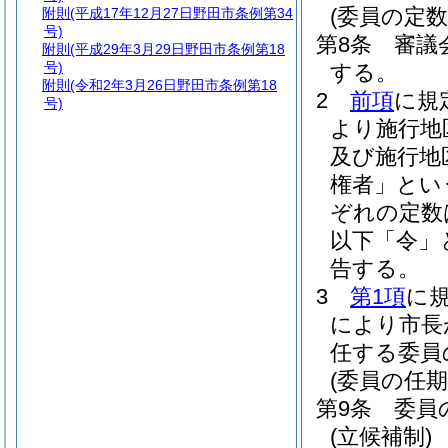
(委員の定数
附則
(平成17年12月27日野田市条例第34
号)
第8条
審議
附則
(平成29年3月29日野田市条例第18
号)
する。
附則
(令和2年3月26日野田市条例第18
2
前項
に規
号)
より施行地
及び施行地
権者」とい
ぞれの定数
以下「令」
告する。
3
第1項
に
により市長
任する委員
(委員の任期
第9条
委員
(立候補制)