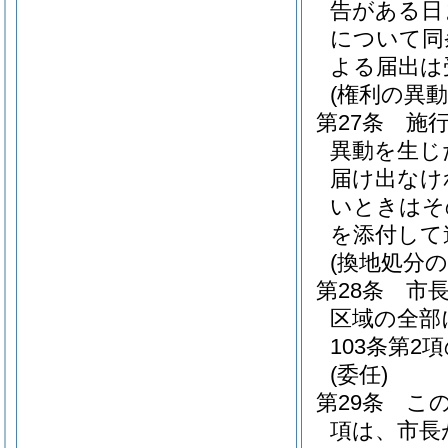
告がある日
について同
よる届出は
(権利の異動
第27条
施
異動を生じ
届け出なけ
いときはそ
を添付して
(換地処分の
第28条
市
区域の全部
103条第
(委任)
第29条
こ
項は、市長