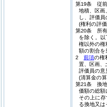
第19条
従
地積、区画
し、評価員
(権利の評価
第20条
所
を除く。以
権以外の権
額の割合を
2
前項
の権
置、区画、
評価員の意
(清算金の算
第21条
換
価額の総額
その上に存
る換地又は