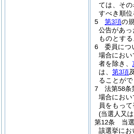
ては、その
すべき順位
5
第3項
の
公告があっ
ものとする
6
委員につ
場合におい
者を除き、
は、
第3項
ることがで
7
法第58
場合におい
員をもって
(当選人又
第12条
当
該選挙にお