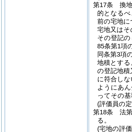
第17条
換
的となるべ
前の宅地に
宅地又はそ
その登記の
85条第1
同条第3項
地積とする
の登記地積
に符合しな
ようにあん
ってその基
(評価員の定
第18条
法第
る。
(宅地の評価