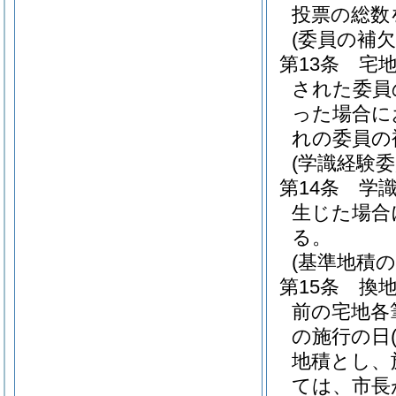
投票の総数
(委員の補欠
第13条
宅
された委員
った場合に
れの委員の
(学識経験委
第14条
学
生じた場合
る。
(基準地積の
第15条
換
前の宅地各
の施行の日
地積とし、
ては、市長