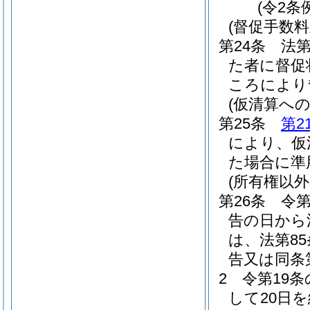
(令2条
(督促手数料
第24条
法第
た者に督促
ころにより
(仮清算への
第25条
第2
により、仮
た場合に準
(所有権以
第26条
令第
告の日から
は、法第8
告又は同条
2
令第19
して20日