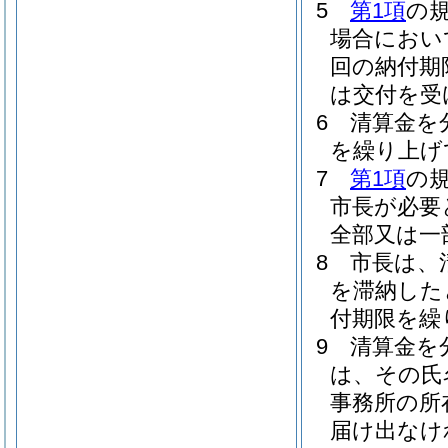
5
第1項
の
場合におい
回の納付期
は交付を受
6
清算金を
を繰り上げ
7
第1項
の
市長が必要
全部又は一
8
市長は、
を滞納した
付期限を繰
9
清算金を
は、その氏
事務所の所
届け出なけ