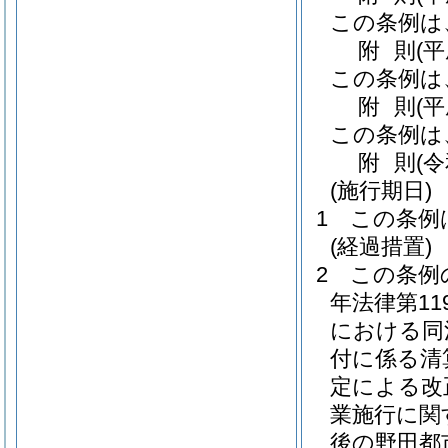
この条例は
附
則
(平
この条例は
附
則
(
この条例は
附
則
(
(施行期日)
1
この条例
(経過措置)
2
この条例
年法律第11
における同
付に係る清
定による改
業施行に関
後の野田都