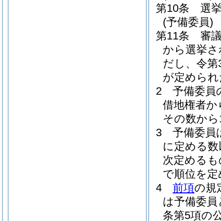
第10条
選
(予備委員)
第11条
審
から選挙さ
だし、令第
が定められ
2
予備委員
借地権者か
その数から
3
予備委員
に定める数
次定めるも
で順位を定
4
前項
の規
は予備委員
条第5項の