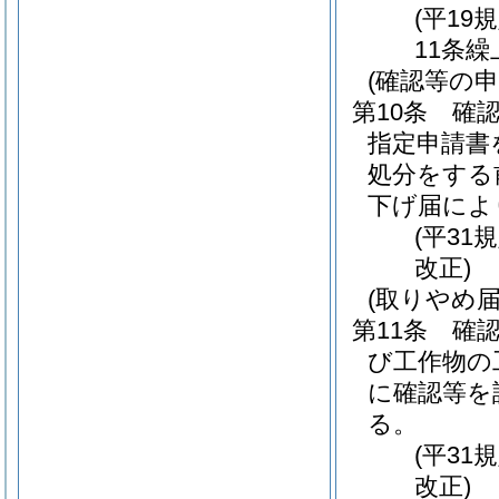
(平19
11条繰
(確認等の
第10条
確
指定申請書
処分をする
下げ届によ
(平31
改正)
(取りやめ届
第11条
確
び工作物の
に確認等を
る。
(平31
改正)