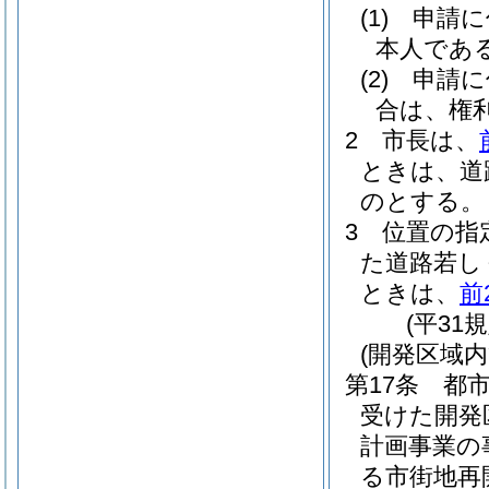
(1)
申請に
本人であ
(2)
申請に
合は、権
2
市長は、
ときは、道
のとする。
3
位置の指
た道路若し
ときは、
前
(平31
(開発区域
第17条
都
受けた開発
計画事業の
る市街地再