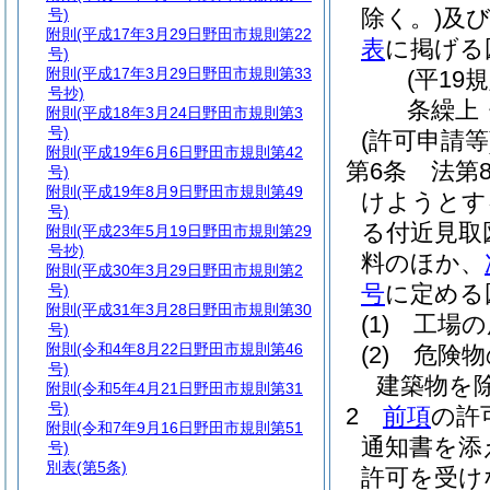
除く。)
及び
号)
附則
(平成17年3月29日野田市規則第22
表
に掲げる
号)
附則
(平成17年3月29日野田市規則第33
(平19
号抄)
条繰上
附則
(平成18年3月24日野田市規則第3
号)
(許可申請等
附則
(平成19年6月6日野田市規則第42
第6条
法第
号)
附則
(平成19年8月9日野田市規則第49
けようとす
号)
る付近見取
附則
(平成23年5月19日野田市規則第29
号抄)
料のほか、
附則
(平成30年3月29日野田市規則第2
号
に定める
号)
附則
(平成31年3月28日野田市規則第30
(1)
工場の
号)
附則
(令和4年8月22日野田市規則第46
(2)
危険物
号)
建築物を除
附則
(令和5年4月21日野田市規則第31
号)
2
前項
の許
附則
(令和7年9月16日野田市規則第51
通知書を添
号)
別表
(第5条)
許可を受け