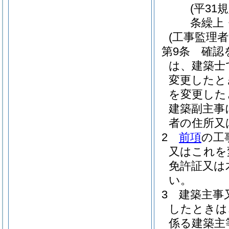
(平31
条繰上
(工事監理者
第9条
確認
は、建築士
変更したと
を変更した
建築副主事
者の住所又
2
前項
の工
又はこれを
免許証又は
い。
3
建築主事
したときは
係る建築主