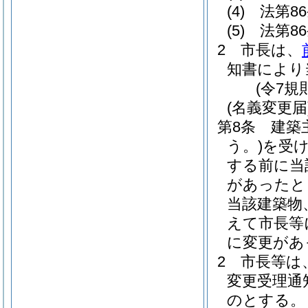
(4)
法第8
(5)
法第8
2
市長は、
知書により
(令7規
(名義変更届
第8条
建築
う。)
を受
する前に当
があったと
当該建築物
えて市長等
に変更があ
2
市長等は
変更受理通
のとする。