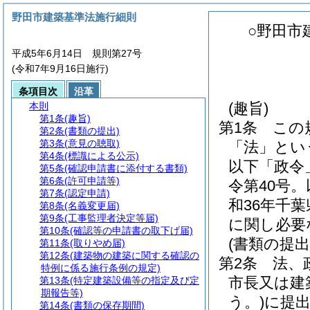
野田市建築基準法施行細則
○野田市
平成5年6月14日 規則第27号
(令和7年9月16日施行)
条項目次
沿革
(趣旨)
本則
第1条
(趣旨)
第1条
この
第2条
(書類の提出)
第3条
(意見の聴取)
「法」とい
第4条
(標識による公示)
以下「政令
第5条
(確認申請書に添付する書類)
第6条
(許可申請等)
令第40号
第7条
(認定申請)
和36年千
第8条
(名義変更届)
第9条
(工事監理者決定等届)
に関し必要
第10条
(確認等の申請書の取下げ届)
(書類の提出
第11条
(取りやめ届)
第12条
(建築物の建築に関する確認の
第2条
法、
特例に係る施行条例の規定)
市長又は建
第13条
(特定建築設備等の指定及び定
期報告等)
う。)
に提
第14条
(書類の保存期間)