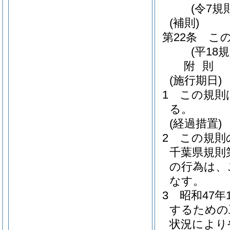
(令7規
(補則)
第22条
こ
(平18
附
則
(施行期日)
1
この規則
る。
(経過措置)
2
この規則
千葉県規則第
の行為は、
なす。
3
昭和47
するための
状況により