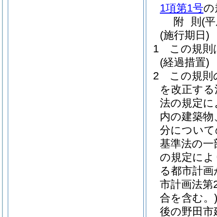
1項第1号
の
附
則
(
(施行期日)
1
この規則
(経過措置)
2
この規則
を改正する
法の規定に
内の建築物
分についての
基準法の一
の規定によ
る都市計画
市計画法第2
合を含む。
後の野田市