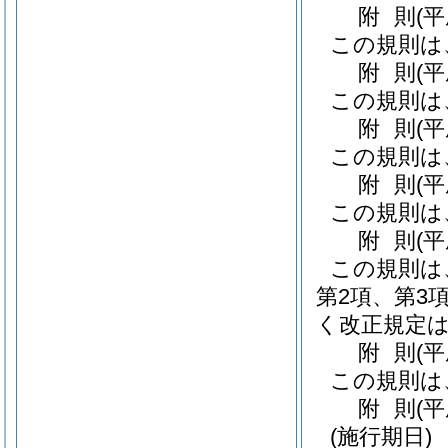
附
則
(
この規則は
附
則
(
この規則は
附
則
(
この規則は
附
則
(
この規則は
附
則
(
この規則は
第2項、第3
く改正規定
附
則
(
この規則は
附
則
(
(施行期日)