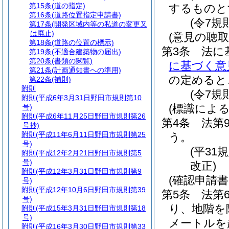
第15条
(道の指定)
するものと
第16条
(道路位置指定申請書)
(令7規
第17条
(開発区域内等の私道の変更又
は廃止)
(意見の聴取
第18条
(道路の位置の標示)
第3条
法に
第19条
(不適合建築物の届出)
第20条
(書類の閲覧)
に基づく意
第21条
(計画通知書への準用)
の定めると
第22条
(補則)
附則
(令7規
附則
(平成6年3月31日野田市規則第10
(標識による
号)
附則
(平成6年11月25日野田市規則第26
第4条
法第
号抄)
附則
(平成11年6月11日野田市規則第25
う。
号)
(平31
附則
(平成12年2月21日野田市規則第5
号)
改正)
附則
(平成12年3月31日野田市規則第9
(確認申請
号)
附則
(平成12年10月6日野田市規則第39
第5条
法第
号)
り、地階を
附則
(平成15年3月31日野田市規則第18
号)
メートルを
附則
(平成16年3月30日野田市規則第33