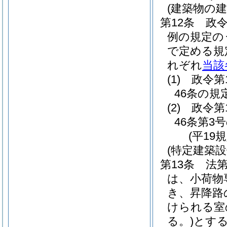
(建築物の
第12条
政令
例の規定の
で定める規
れぞれ
当該
(1)
政令第
46条の規
(2)
政令第
46条第3
(平19
(特定建築
第13条
法
は、小荷物
き、昇降路
けられる室
る。)
とす