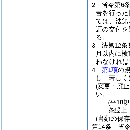
2
省令第6
告を行った
ては、法第
証の交付を
る。
3
法第12
月以内に検
わなければ
4
第1項
の
し、若しく
(変更・廃
い。
(平18
条繰上
(書類の保存
第14条
省令