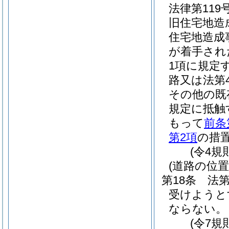
法律第119号
旧住宅地造
住宅地造成
が着手され
1項に規定
路又は法第
その他の既
規定に抵触
もって
前条
第2項
の措
(令4規
(道路の位置
第18条
法第
受けようと
ならない。
(令7規