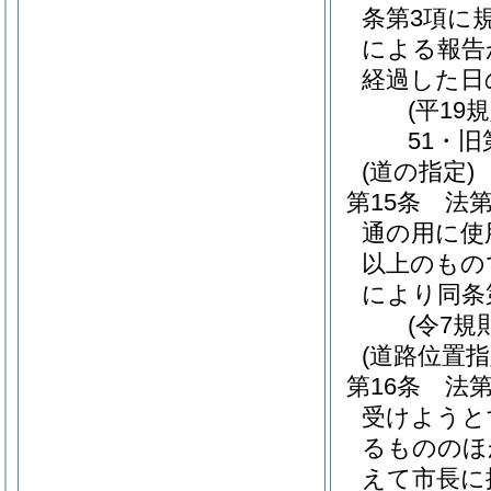
条第3項に
による報告
経過した日
(平19
51・旧
(道の指定)
第15条
法
通の用に使
以上のもの
により同条
(令7規
(道路位置指
第16条
法第
受けようと
るもののほ
えて市長に