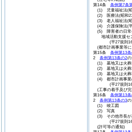
第14条
条例第7条
(1)
児童福祉法
(
(2)
医療法
(昭和2
(3)
老人福祉法
(
(4)
介護保険法
(
(5)
障害者の日常
地域活動支援セ
(平27規則
(都市計画事業等
第15条
条例第13条
2
条例第13条の2
の
(1)
墓地又は火葬
(2)
墓地又は火葬
(3)
墓地又は火葬
(4)
都市計画事業
(平27規則
(工事の着手及び完
第16条
条例第13条
2
条例第13条の3
の
(1)
竣工図
(2)
写真
(3)
その他市長が
(平27規則
(許可等の通知)