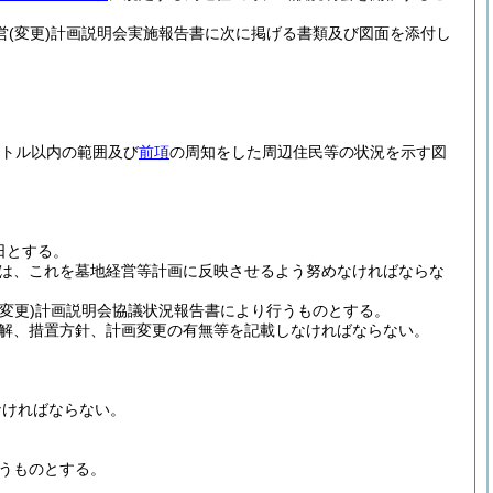
営
(変更)
計画説明会実施報告書に次に掲げる書類及び図面を添付し
ートル以内の範囲及び
前項
の周知をした周辺住民等の状況を示す図
日とする。
は、これを墓地経営等計画に反映させるよう努めなければならな
(変更)
計画説明会協議状況報告書により行うものとする。
解、措置方針、計画変更の有無等を記載しなければならない。
なければならない。
うものとする。