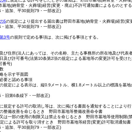
の4
に規定による許可をしたときの通知は、野田市墓地
(納骨堂・火葬場
市墓地
(納骨堂・火葬場)
経営
(変更・廃止)
不許可通知書によるものとする
16・追加、平30規則79・一部改正)
の5
の規定により提出する届出書は野田市墓地
(納骨堂・火葬場)
経営
(変
16・追加、平30規則79・一部改正)
第3号
の規則で定める事項は、次に掲げる事項とする。
及び住所
(法人にあっては、その名称、主たる事務所の所在地及び代表者
日及び許可番号
(法第10条第2項の規定による墓地等の変更許可を受け
可番号)
数
略を示す平面図
必要と認める事項
の規定による表示は、縦0.9メートル、横1.8メートル以上の標識を
16・旧第6条繰下・一部改正)
に規定する許可の取消し等は、次に掲げる書面を通知することにより行
の整備改善を命じるとき 野田市墓地等整備改善命令書
又は一部の使用の制限又は禁止を命じるとき 野田市墓地等使用制限
(
規定による許可を取り消すとき 野田市墓地等経営
(変更)
許可取消通知書
16・追加、平30規則79・一部改正)