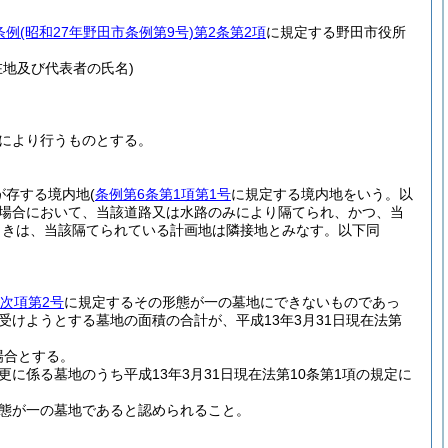
条例
(昭和27年野田市条例第9号)
第2条第2項
に規定する野田市役所
地及び代表者の氏名)
により行うものとする。
が存する境内地
(
条例第6条第1項第1号
に規定する境内地をいう。以
る場合において、当該道路又は水路のみにより隔てられ、かつ、当
ときは、当該隔てられている計画地は隣接地とみなす。以下同
次項第2号
に規定するその形態が一の墓地にできないものであっ
受けようとする墓地の面積の合計が、平成13年3月31日現在法第
場合とする。
係る墓地のうち平成13年3月31日現在法第10条第1項の規定に
態が一の墓地であると認められること。