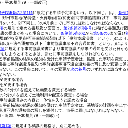
16・平30規則79・一部改正)
条例第5条の2第1項
に規定する申請予定者をいう。以下同じ。)
は、
条例
、野田市墓地
(納骨堂・火葬場)
経営
(変更)
許可事前協議書
(以下「事前協
日をいう。以下同じ。)
の4月前までに市長に提出しなければならない。
項
の規則で定める書類及び図面は、
第2条第2項各号
に掲げる書類及び図
議書の提出があった場合において、
条例第5条の2
から
第5条の6
まで及び
場)
経営
(変更)
許可事前協議済書
(以下「事前協議済書」という。)
により
議事項不適合通知書
(以下「事前協議事項不適合通知書」という。)
により
前項
に規定する事前協議済書により事前協議の結果の通知を受けた日から
請をしようとするときは、新たに事前協議をしなければならない。
る事前協議の結果の通知を受けた申請予定者は、協議した事項を変更し
議書に事前協議済書又は事前協議事項不適合通知書の写し及び変更に係
らない。
この場合において、その変更が
次の各号
のいずれかに該当する
ならない。
変更する場合
を変更する場合
数の2分の1を超えて区画数を変更する場合
の2分の1を超えて土地利用や配置を変更する場合
事前協議済みの内容と一体性を失うと認める場合
る事前協議の結果の通知を受けた申請予定者は、墓地等の計画を中止す
事項不適合通知書の写しを添付して、市長に届け出なければならない。
16・追加、平30規則79・一部改正)
3第1項
に規定する標識の規格は、別に定める。