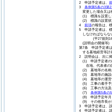
2
申請予定者は、
3
条例第5条の3第2
変更した場合又は
(1)
標識を設置し
(2)
標識の設置状
4
前項
の報告は、
5
申請予定者は、
しなければならな
(平27規則
(説明会の開催等)
第7条
申請予定者
する墓地経営等計
2
説明会は、次に
(1)
申請予定者の
在地、代表者の
(2)
墓地等の名称
(3)
墓地等の施設
(4)
墓地等の運営
(5)
工事の着手予
(6)
工事の方法及
(7)
条例第5条の5
(8)
申請予定年月
(9)
その他市長が
3
申請予定者は、
4
申請予定者は、説