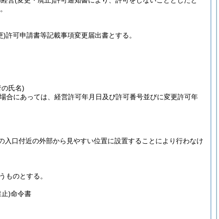
)
経営
(変更・廃止)
許可通知書により、許可をしないこととしたと
。
更)
許可申請書等記載事項変更届出書とする。
の氏名)
た場合にあっては、経営許可年月日及び許可番号並びに変更許可年
墓地の入口付近の外部から見やすい位置に設置することにより行わなけ
うものとする。
禁止)
命令書