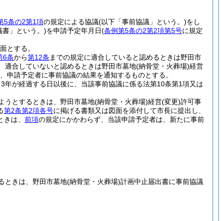
第5条の2第1項
の規定による協議
(以下「事前協議」という。)
をし
議書」という。)
を申請予定年月日
(
条例第5条の2第2項第5号
に規定
面とする。
第6条
から
第12条
までの規定に適合していると認めるときは野田市
、適合していないと認めるときは野田市墓地
(納骨堂・火葬場)
経営
、申請予定者に事前協議の結果を通知するものとする。
3年が経過する日以後に、当該事前協議に係る法第10条第1項又は
ようとするときは、野田市墓地
(納骨堂・火葬場)
経営
(変更)
許可事
る
第2条第2項各号
に掲げる書類又は図面を添付して市長に提出し、
ときは、
前項
の規定にかかわらず、当該申請予定者は、新たに事前
るときは、野田市墓地
(納骨堂・火葬場)
計画中止届出書に事前協議