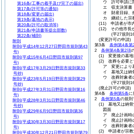
ウ
許可申請に
第16条
(工事の着手及び完了の届出)
エ
収支決算書
第17条
(許可等の通知)
オ
財産目録、
第18条
(変更の届出)
カ
継続した宗
第19条
(墓地の表示)
(11)
申請者が市
第20条
(許可の取消等)
(12)
その他市長
第21条
(申請書等提出部数)
(平27規則
第22条
(補則)
(変更許可の申請)
附則
第3条
条例第4条第
附則
(平成14年12月27日野田市規則第43
2
条例第4条第2項
号)
(1)
変更後の墓地
附則
(平成15年6月4日野田市規則第97
(2)
改葬を必要と
号)
ア
変更により
附則
(平成17年3月29日野田市規則第33
イ
墓地又は納
号抄)
ウ
改葬対象者
附則
(平成23年5月19日野田市規則第29
(平27規則
号抄)
(廃止許可の申請)
附則
(平成27年3月31日野田市規則第16
第4条
条例第5条
に
号)
2
条例第5条
の規則
附則
(平成28年3月31日野田市規則第46
(1)
墓地又は納骨
号抄)
図面
附則
(平成29年6月9日野田市規則第36
ア
廃止計画時
号)
イ
廃止計画時
附則
(平成30年3月30日野田市規則第17
ウ
改葬対象者
号)
(2)
申請者が宗教
附則
(平成30年12月21日野田市規則第79