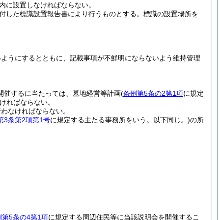
以内に設置しなければならない。
付した標識設置報告書により行うものとする。
標識の設置場所を
いようにするとともに、記載事項が不鮮明にならないよう維持管理
開催するに当たっては、墓地経営等計画
(
条例第5条の2第1項
に規定
ければならない。
行わなければならない。
第3条第2項第1号
に規定する主たる事務所をいう。以下同じ。)
の所
例第5条の4第1項
に規定する周辺住民等に当該説明会を開催するこ