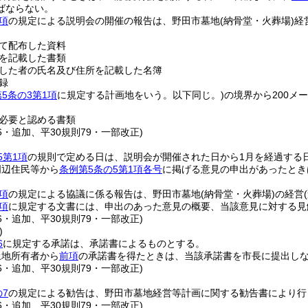
ばならない。
項
の規定による説明会の開催の報告は、野田市墓地
(納骨堂・火葬場)
経
。
て配布した資料
を記載した書類
した者の氏名及び住所を記載した名簿
録
5条の3第1項
に規定する計画地をいう。以下同じ。)
の境界から200メ
必要と認める書類
16・追加、平30規則79・一部改正)
5第1項
の規則で定める日は、説明会が開催された日から1月を経過する
周辺住民等から
条例第5条の5第1項各号
に掲げる意見の申出があったとき
項
の規定による協議に係る報告は、野田市墓地
(納骨堂・火葬場)
の経営
項
に規定する文書には、申出のあった意見の概要、当該意見に対する見
16・追加、平30規則79・一部改正)
)
6
に規定する承諾は、承諾書によるものとする。
土地所有者から
前項
の承諾書を得たときは、当該承諾書を市長に提出し
16・追加、平30規則79・一部改正)
7
の規定による勧告は、野田市墓地経営等計画に関する勧告書により行
16・追加、平30規則79・一部改正)