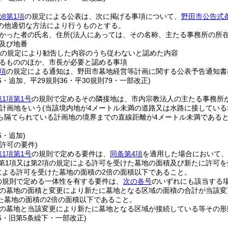
8第1項
の規定による公表は、次に掲げる事項について、
野田市公告式
の他適切な方法により行うものとする。
かった者の氏名、住所
(法人にあっては、その名称、主たる事務所の所在
及び地番
の規定により勧告した内容のうち従わないと認めた内容
るもののほか、市長が必要と認める事項
項
の規定による通知は、野田市墓地経営等計画に関する公表予告通知書
16・追加、平29規則36・平30規則79・一部改正)
第1項第1号
の規則で定めるその隣接地は、市内宗教法人の主たる事務所
計画地をいう
(当該境内地が4メートル未満の道路又は水路に接してい
ら隔てられている計画地の境界までの直線距離が4メートル未満である
6・追加)
許可の要件)
第1項第1号
の規則で定める要件は、
同条第4項
を適用した場合において、
条第1項又は第2項の規定による許可を受けた墓地の面積及び新たに許可を
定による許可を受けた墓地の面積の2倍の面積以下であること。
の規則で定める一体性を有する要件は、
次の各号
のいずれにも該当する
の墓地の面積と変更により新たに墓地となる区域の面積の合計が当該変更に
た墓地の面積の2倍の面積以下であること。
の墓地と当該変更により新たに墓地となる区域が接続している等その形
16・旧第5条繰下・一部改正)