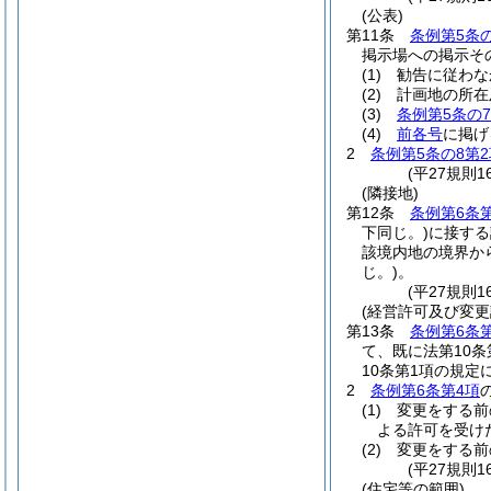
(公表)
第11条
条例第5条の
掲示場への掲示そ
(1)
勧告に従わな
(2)
計画地の所在
(3)
条例第5条の7
(4)
前各号
に掲げ
2
条例第5条の8第2
(平27規則
(隣接地)
第12条
条例第6条
下同じ。)
に接する
該境内地の境界か
じ。)
。
(平27規則1
(経営許可及び変更
第13条
条例第6条
て、既に法第10
10条第1項の規
2
条例第6条第4項
(1)
変更をする前
よる許可を受け
(2)
変更をする前
(平27規則
(住宅等の範囲)