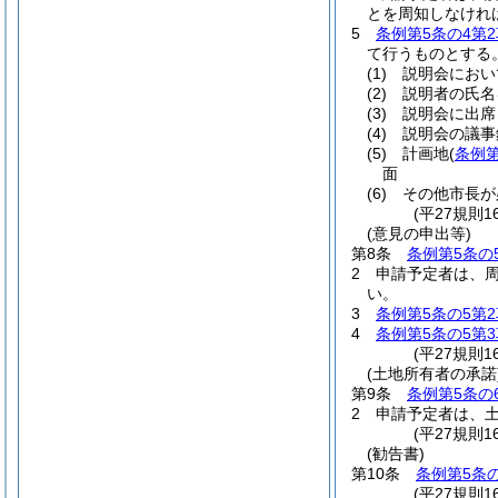
とを周知しなけれ
5
条例第5条の4第2
て行うものとする
(1)
説明会におい
(2)
説明者の氏名
(3)
説明会に出席
(4)
説明会の議事
(5)
計画地
(
条例第
面
(6)
その他市長が
(平27規則
(意見の申出等)
第8条
条例第5条の
2
申請予定者は、
い。
3
条例第5条の5第2
4
条例第5条の5第3
(平27規則
(土地所有者の承諾
第9条
条例第5条の
2
申請予定者は、
(平27規則
(勧告書)
第10条
条例第5条の
(平27規則