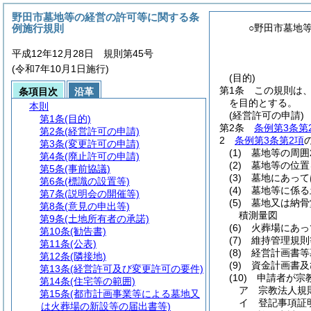
野田市墓地等の経営の許可等に関する条
例施行規則
○野田市墓地
平成12年12月28日 規則第45号
(令和7年10月1日施行)
(目的)
第1条
この規則は
条項目次
沿革
を目的とする。
本則
(経営許可の申請)
第1条
(目的)
第2条
条例第3条第
第2条
(経営許可の申請)
2
条例第3条第2項
第3条
(変更許可の申請)
(1)
墓地等の周囲
第4条
(廃止許可の申請)
(2)
墓地等の位置
第5条
(事前協議)
(3)
墓地にあって
第6条
(標識の設置等)
(4)
墓地等に係る
第7条
(説明会の開催等)
(5)
墓地又は納骨
第8条
(意見の申出等)
積測量図
第9条
(土地所有者の承諾)
(6)
火葬場にあっ
第10条
(勧告書)
(7)
維持管理規則
第11条
(公表)
(8)
経営計画書等
第12条
(隣接地)
(9)
資金計画書及
第13条
(経営許可及び変更許可の要件)
(10)
申請者が宗
第14条
(住宅等の範囲)
ア
宗教法人規
第15条
(都市計画事業等による墓地又
イ
登記事項証
は火葬場の新設等の届出書等)