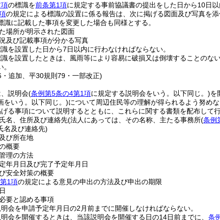
前項
の標識を
前条第1項
に規定する事前協議書の提出をした日から10日
項
の規定による標識の設置に係る報告は、次に掲げる図面及び写真を添
標識に記載した事項を変更した場合も同様とする。
た場所が明示された図面
況及び記載事項が分かる写真
標識を設置した日から7日以内に行わなければならない。
標識を設置したときは、風雨等により容易に破損又は倒壊することのな
い。
16・追加、平30規則79・一部改正)
は、説明会
(
条例第5条の4第1項
に規定する説明会をいう。以下同じ。)
を
画をいう。以下同じ。)
について周辺住民等の理解が得られるよう努めな
掲げる事項について説明するとともに、これらに関する書類を配布して
氏名、住所及び連絡先
(法人にあっては、その名称、主たる事務所
(
条例
氏名及び連絡先)
及び所在地
の概要
管理の方法
定年月日及び完了予定年月日
び安全対策の概要
第1項
の規定による意見の申出の方法及び申出の期限
日
必要と認める事項
説明会を申請予定年月日の2月前までに開催しなければならない。
明会を開催するときは、当該説明会を開催する日の14日前までに、
条