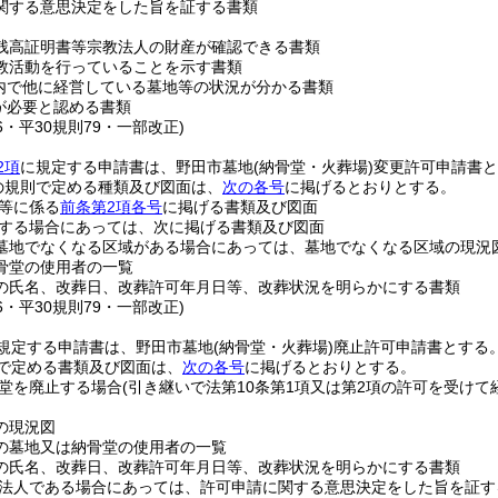
関する意思決定をした旨を証する書類
残高証明書等宗教法人の財産が確認できる書類
教活動を行っていることを示す書類
内で他に経営している墓地等の状況が分かる書類
が必要と認める書類
16・平30規則79・一部改正)
2項
に規定する申請書は、野田市墓地
(納骨堂・火葬場)
変更許可申請書と
の規則で定める種類及び図面は、
次の各号
に掲げるとおりとする。
等に係る
前条第2項各号
に掲げる書類及び図面
する場合にあっては、次に掲げる書類及び図面
墓地でなくなる区域がある場合にあっては、墓地でなくなる区域の現況
骨堂の使用者の一覧
の氏名、改葬日、改葬許可年月日等、改葬状況を明らかにする書類
16・平30規則79・一部改正)
規定する申請書は、野田市墓地
(納骨堂・火葬場)
廃止許可申請書とする
で定める書類及び図面は、
次の各号
に掲げるとおりとする。
堂を廃止する場合
(引き継いで法第10条第1項又は第2項の許可を受けて
の現況図
の墓地又は納骨堂の使用者の一覧
の氏名、改葬日、改葬許可年月日等、改葬状況を明らかにする書類
法人である場合にあっては、許可申請に関する意思決定をした旨を証す