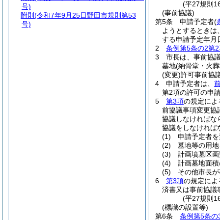
(平27規則
号)
(事前協議)
附則
(令和7年9月25日野田市規則第53
第5条
申請予定者
(
号)
ようとするときは
する申請予定年月
2
条例第5条の2第2
3
市長は、事前協
墓地
(納骨堂・火葬
(変更)
許可事前協
4
申請予定者は、
第2項の許可の申
5
第3項
の規定によ
前協議事項変更協
協議しなければな
協議をしなければ
(1)
申請予定者を
(2)
墓地等の用地
(3)
計画墳墓区画
(4)
計画墓地面積
(5)
その他市長が
6
第3項
の規定によ
済書又は事前協議
(平27規則
(標識の設置等)
第6条
条例第5条の