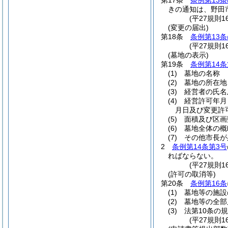
第17条
条例第13条
きの通知は、野田
(平27規則
(変更の届出)
第18条
条例第13条
(平27規則
(墓地の表示)
第19条
条例第14条
(1)
墓地の名称
(2)
墓地の所在地
(3)
経営者の氏名
(4)
経営許可年月
月日及び変更許
(5)
面積及び区画
(6)
墓地全体の概
(7)
その他市長が
2
条例第14条第3号
ればならない。
(平27規則
(許可の取消等)
第20条
条例第16条
(1)
墓地等の施設
(2)
墓地等の全部
(3)
法第10条の
(平27規則