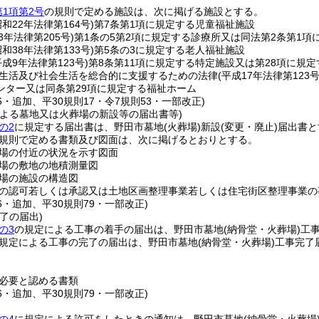
第1項第2号
の規則で定める施設は、次に掲げる施設とする。
昭和22年法律第164号)
第7条第1項に規定する児童福祉施設
3年法律第205号)
第1条の5第2項に規定する診療所又は同法第2条第1項
昭和38年法律第133号)
第5条の3に規定する老人福祉施設
平成9年法律第123号)
第8条第11項に規定する特定施設又は第28項に規
生活及び社会生活を総合的に支援するための法律
(平成17年法律第123号
ンター又は同条第29項に規定する福祉ホーム
16・追加、平30規則17・令7規則53・一部改正)
による墓地又は火葬場の新設等の届出書等)
の2
に規定する届出書は、野田市墓地
(火葬場)
新設
(変更・廃止)
届出書と
規則で定める書類及び図面は、次に掲げるとおりとする。
場の付近の状況を示す図面
場の敷地の地積測量図
場の施設の構造図
の認可若しくは承認又は土地区画整理事業若しくは住宅街区整理事業の
16・追加、平30規則79・一部改正)
了の届出)
の3
の規定による工事の着手の届出は、野田市墓地
(納骨堂・火葬場)
工
規定による工事の完了の届出は、野田市墓地
(納骨堂・火葬場)
工事完了
必要と認める書類
16・追加、平30規則79・一部改正)