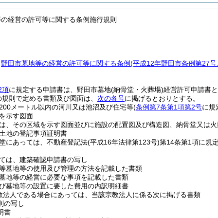
等の経営の許可等に関する条例施行規則
、
野田市墓地等の経営の許可等に関する条例
(平成12年野田市条例第27
2項
に規定する申請書は、野田市墓地
(納骨堂・火葬場)
経営許可申請書と
の規則で定める書類及び図面は、
次の各号
に掲げるとおりとする。
200メートル以内の河川又は池沼及び住宅等
(
条例第7条第1項第2号
に規
を示す図面
は、その区域を示す図面並びに施設の配置図及び構造図、納骨堂又は火
土地の登記事項証明書
堂にあっては、不動産登記法
(平成16年法律第123号)
第14条第1項に
ては、建築確認申請書の写し
等墓地等の使用及び管理の方法を記載した書類
墓地等の経営に必要な事項を記載した書類
び墓地等の設置に要した費用の内訳明細書
教法人である場合にあっては、当該宗教法人に係る次に掲げる書類
則の写し
明書