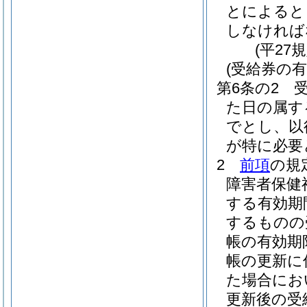
とによると
しなければ
(平27
(受給券の
第6条の2
た日の属す
でとし、以
が特に必要
2
前項
の規
障害者保健
する有効期
するものの
帳の有効期
帳の更新に
た場合にお
更新後の受