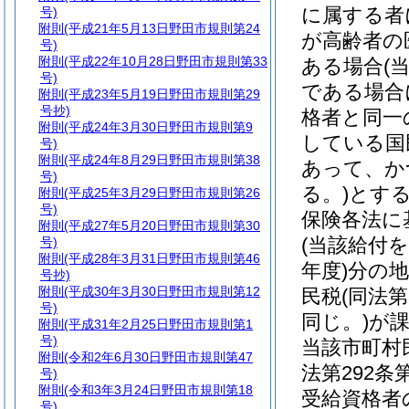
に属する者
号)
附則
(平成21年5月13日野田市規則第24
が高齢者の
号)
附則
(平成22年10月28日野田市規則第33
ある場合
(
号)
である場合
附則
(平成23年5月19日野田市規則第29
号抄)
格者と同一
附則
(平成24年3月30日野田市規則第9
している国
号)
附則
(平成24年8月29日野田市規則第38
あって、か
号)
る。)
とする
附則
(平成25年3月29日野田市規則第26
号)
保険各法に
附則
(平成27年5月20日野田市規則第30
(当該給付
号)
附則
(平成28年3月31日野田市規則第46
年度)
分の地
号抄)
附則
(平成30年3月30日野田市規則第12
民税
(同法
号)
同じ。)
が
附則
(平成31年2月25日野田市規則第1
号)
当該市町村
附則
(令和2年6月30日野田市規則第47
法第292
号)
附則
(令和3年3月24日野田市規則第18
受給資格者
号)