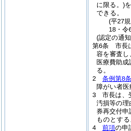
に限る。)
できる。
(平27
18・令
(認定の通知
第6条
市長
容を審査し
医療費助成
る。
2
条例第8条
障がい者医
3
市長は、
汚損等の理
券再交付申
ものとする
4
前項
の申