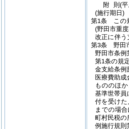
附
則
(
(施行期日)
第1条
この
(野田市重
改正に伴う
第3条
野田
野田市条例第
第1条の規
金支給条例
医療費助成
もののほか
基準世帯員
付を受けた
までの場合
町村民税の
例施行規則