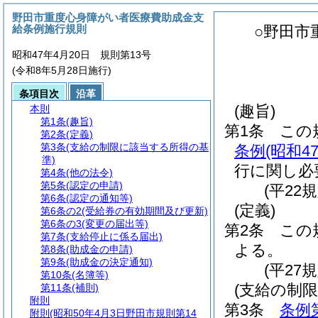
野田市重度心身障がい者医療費助成金支
給条例施行規則
○野田市
昭和47年4月20日 規則第13号
(令和8年5月28日施行)
条項目次
沿革
(趣旨)
本則
第1条
(趣旨)
第1条
この
第2条
(定義)
第3条
(支給の制限に該当する所得の基
条例
(昭和
準)
行に関し必
第4条
(他の法令)
第5条
(認定の申請)
(平22
第6条
(認定の通知等)
(定義)
第6条の2
(受給券の有効期間及び更新)
第6条の3
(変更の届出等)
第2条
この
第7条
(支給停止に係る届出)
よる。
第8条
(助成金の申請)
第9条
(助成金の決定通知)
(平27
第10条
(名簿等)
(支給の制
第11条
(補則)
附則
第3条
条例
附則
(昭和50年4月3日野田市規則第14