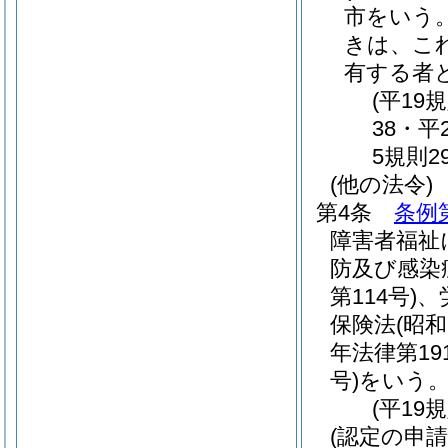
市をいう
きは、こ
有する者
(平19
38・平
5規則2
(他の法令)
第4条
条例
障害者福祉
防及び感染
第114号)
、
保険法
(昭和
年法律第19
号)
をいう
(平19
(認定の申請