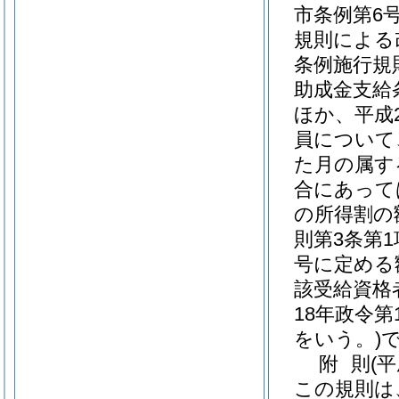
市条例第6号
規則による
条例施行規
助成金支給
ほか、平成
員について
た月の属す
合にあって
の所得割の
則第3条第
号に定める
該受給資格
18年政令第1
をいう。)
附
則
(
この規則は