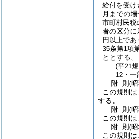
給付を受け
月までの場
市町村民税
者の区分に
円以上であ
35条第1
ととする。
(平21
12・一
附
則
(
この規則は
する。
附
則
(昭
この規則は
附
則
(
この規則は