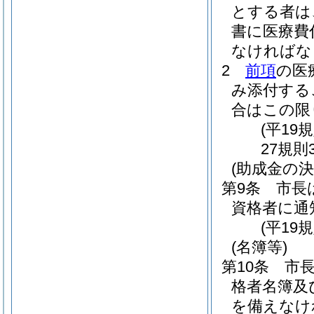
とする者は
書に医療費
なければな
2
前項
の医
み添付する
合はこの限
(平19
27規則
(助成金の決
第9条
市長
資格者に通
(平19
(名簿等)
第10条
市
格者名簿及
を備えなけ