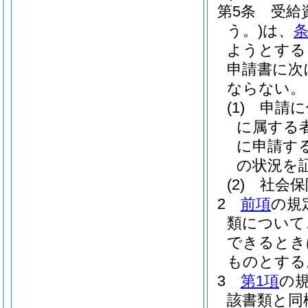
第5条
受給
う。)
は、
条
ようとする
申請書に次
ならない。
(1)
申請に
に属する
に申請す
の状況を
(2)
社会保
2
前項
の規
類について
できるとき
ものとする
3
第1項
の
該書類と同