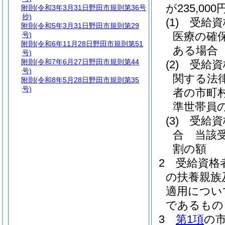
が235,0
附則
(令和3年3月31日野田市規則第36号
抄)
(1)
受給資
附則
(令和5年3月31日野田市規則第29
医療の確
号)
附則
(令和6年11月28日野田市規則第51
ある場合
号)
附則
(令和7年6月27日野田市規則第44
(2)
受給資
号)
関する法
附則
(令和8年5月28日野田市規則第35
号)
者の市町
準世帯員
(3)
受給資
合 当該
割の額
2
受給資格
の扶養親族
適用につい
であるもの
3
第1項
の