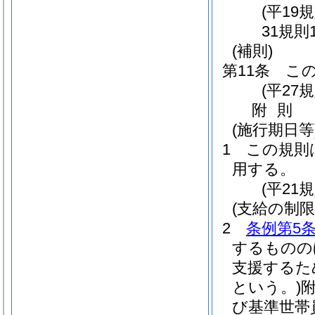
(平19
31規則
(補則)
第11条
こ
(平27
附
則
(施行期日等
1
この規則
用する。
(平21
(支給の制
2
条例第5条
するものの
支援するた
という。)
び基準世帯