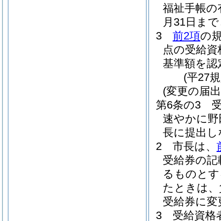
福祉手帳の
月31日ま
3
前2項
の
点の受給資
基準額を認
(平27
(変更の届出
第6条の3
速やかに野
長に提出し
2
市長は、
受給券の記
るものとす
たときは、
受給券に変
3
受給資格