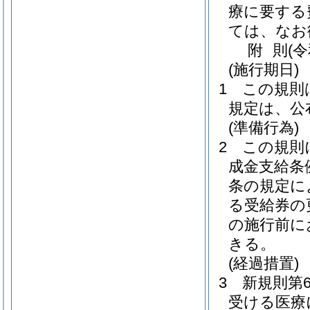
療に要する
ては、なお
附
則
(
(施行期日)
1
この規則
規定は、公
(準備行為)
2
この規則
成金支給条
条の規定に
る受給券の
の施行前に
きる。
(経過措置)
3
新規則第
受ける医療