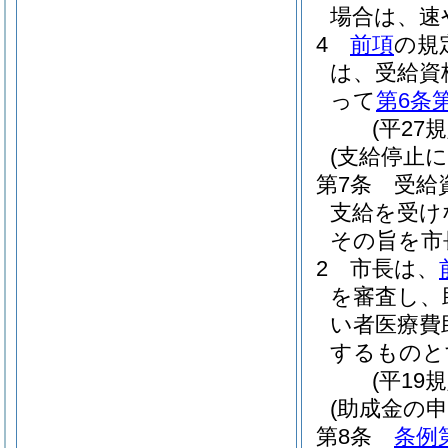
場合は、速
4
前項
の規
は、受給資
って
第6条
(平27
(支給停止に
第7条
受給
支給を受け
その旨を市
2
市長は、
を審査し、
い者医療費
するものと
(平19
(助成金の申
第8条
条例