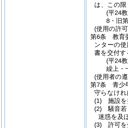
は、この限
(平2
8・旧
(使用の許可
第6条
教育
ンターの使
書を交付す
(平24
繰上・
(使用者の遵
第7条
青少
守らなけれ
(1)
施設を
(2)
騒音若
迷惑を及
(3)
許可を