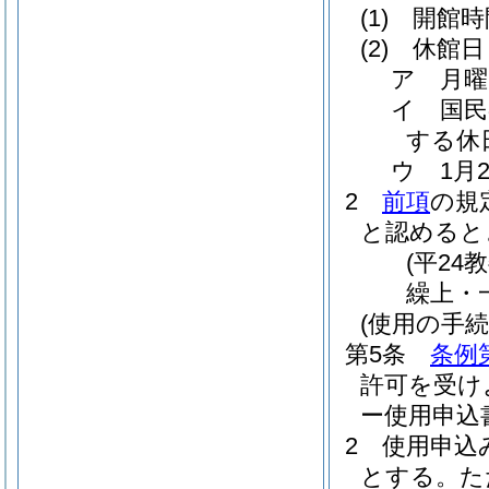
(1)
開館時
(2)
休館日
ア 月曜
イ 国民
する休
ウ 1月
2
前項
の規
と認めると
(平24
繰上・
(使用の手続
第5条
条例
許可を受け
ー使用申込
2
使用申込
とする。
た