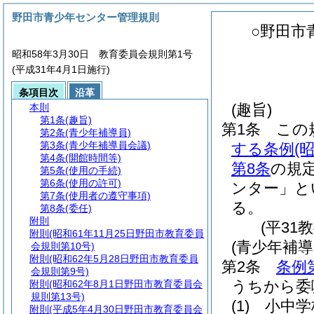
野田市青少年センター管理規則
○野田市
昭和58年3月30日 教育委員会規則第1号
(平成31年4月1日施行)
条項目次
沿革
(趣旨)
本則
第1条
(趣旨)
第1条
この
第2条
(青少年補導員)
第3条
(青少年補導員会議)
する条例
(
第4条
(開館時間等)
第8条
の規
第5条
(使用の手続)
第6条
(使用の許可)
ンター」と
第7条
(使用者の遵守事項)
る。
第8条
(委任)
附則
(平31
附則
(昭和61年11月25日野田市教育委員
(青少年補導
会規則第10号)
附則
(昭和62年5月28日野田市教育委員
第2条
条例
会規則第9号)
うちから委
附則
(昭和62年8月1日野田市教育委員会
規則第13号)
(1)
小中学
附則
(平成5年4月30日野田市教育委員会