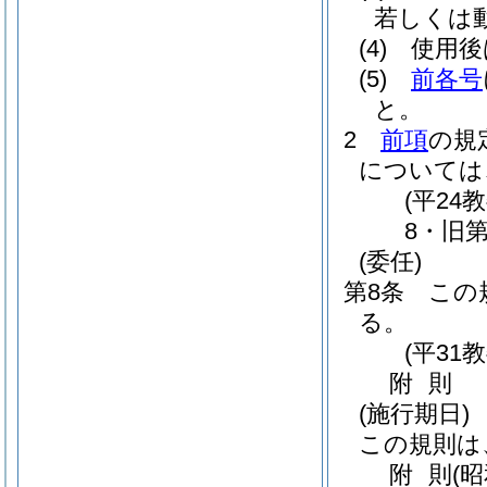
若しくは
(4)
使用後
(5)
前各号
と。
2
前項
の規
については
(平2
8・旧
(委任)
第8条
この
る。
(平31
附
則
(施行期日)
この規則は
附
則
(昭