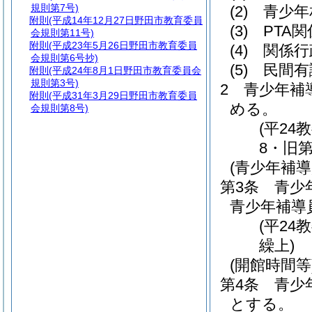
規則第7号)
(2)
青少年
附則
(平成14年12月27日野田市教育委員
(3)
PTA
会規則第11号)
附則
(平成23年5月26日野田市教育委員
(4)
関係行
会規則第6号抄)
(5)
民間有
附則
(平成24年8月1日野田市教育委員会
規則第3号)
2
青少年補
附則
(平成31年3月29日野田市教育委員
める。
会規則第8号)
(平2
8・旧
(青少年補導
第3条
青少
青少年補導
(平24
繰上)
(開館時間等
第4条
青少
とする。