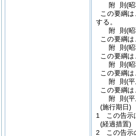
附
則
(
この要綱は
する。
附
則
(
この要綱は
附
則
(
この要綱は
附
則
(
この要綱は
附
則
(
この要綱は
附
則
(平
(施行期日)
1
この告示
(経過措置)
2
この告示