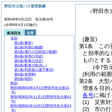
野田市大型バス管理要綱
○野田市
昭和48年9月22日 告示第34号
(令和8年4月1日施行)
条項目次
沿革
(趣旨)
本則
第1条
(趣旨)
第1条
この
第2条
(利用の範囲)
第3条
(運行の日時及び範囲)
と効率的な
第4条
(使用の手続)
ものとする
第5条
(配車の決定)
第6条
(配車の取消し)
(令7告
第7条
(利用者の遵守事項)
(利用の範囲
第8条
(使用料)
第9条
(雑則)
第2条
大型
附則
増進を目的
附則
(昭和50年4月1日野田市告示第15
号)
各号
に掲げ
附則
(昭和52年11月1日野田市告示第41
(1)
災害対
号)
附則
(昭和54年10月5日野田市告示第33
(2)
市の行
号)