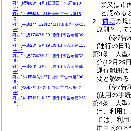
附則
(昭和58年4月1日野田市告示第10
業又は市
号)
と認める
附則
(平成5年3月31日野田市告示第15
号)
2
前項
の規
附則
(平成14年12月27日野田市告示第13
原則として
号)
附則
(平成17年3月29日野田市告示第39
(令7告
号)
(運行の日時
附則
(平成23年5月19日野田市告示第115
号抄)
第3条
大型
附則
(平成27年3月31日野田市告示第52
分
(12月2
号)
附則
(平成28年3月31日野田市告示第60
運行範囲は
号)
附則
(令和5年6月27日野田市告示第206
要と認める
号)
(令7告
附則
(令和7年3月28日野田市告示第62
号)
(使用の手続
附則
(令和7年11月27日野田市告示第238
第4条
大型
号)
は、利用し
ては、利用
用目的の区