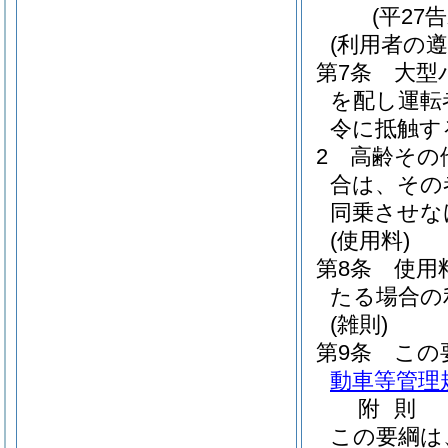
(平27
(利用者の遵
第7条
大型
を配し運転
令に抵触す
2
高齢その
合は、その
同乗させな
(使用料)
第8条
使用
たる場合の
(雑則)
第9条
この
動車等管理
附
則
この要綱は