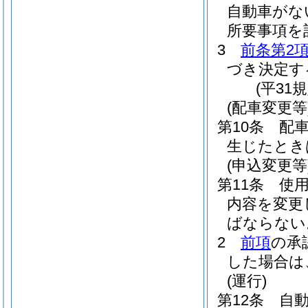
自動車がな
所要事項を
3
前条第2
づき決定す
(平31
(配車変更等
第10条
配
生じたとき
(申込変更等
第11条
使
内容を変更
ばならない
2
前項
の承
した場合は
(運行)
第12条
自