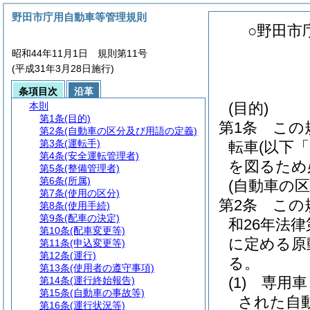
野田市庁用自動車等管理規則
○野田市
昭和44年11月1日 規則第11号
(平成31年3月28日施行)
条項目次
沿革
(目的)
本則
第1条
(目的)
第1条
この
第2条
(自動車の区分及び用語の定義)
第3条
(運転手)
転車
(以下
第4条
(安全運転管理者)
を図るため
第5条
(整備管理者)
第6条
(所属)
(自動車の
第7条
(使用の区分)
第2条
この
第8条
(使用手続)
第9条
(配車の決定)
和26年法律第
第10条
(配車変更等)
に定める原
第11条
(申込変更等)
第12条
(運行)
る。
第13条
(使用者の遵守事項)
(1)
専用車
第14条
(運行終始報告)
第15条
(自動車の事故等)
された自
第16条
(運行状況等)