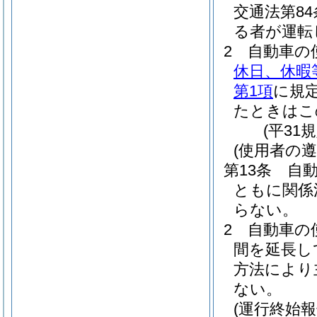
交通法第8
る者が運転
2
自動車の
休日、休暇
第1項
に規
たときはこ
(平31
(使用者の遵
第13条
自
ともに関係
らない。
2
自動車の
間を延長し
方法により
ない。
(運行終始報