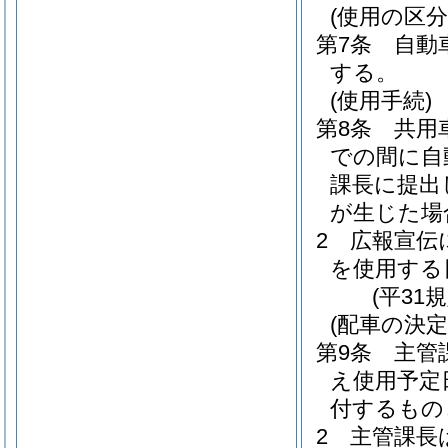
(使用の区分
第7条
自動
する。
(使用手続)
第8条
共用
での間に自
課長に提出
が生じた場
2
広報宣伝
を使用する
(平31
(配車の決定
第9条
主管
え使用予定
付するもの
2
主管課長