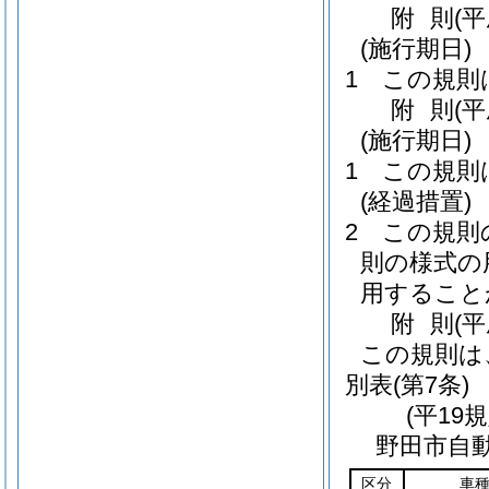
附
則
(
(施行期日)
1
この規則
附
則
(
(施行期日)
1
この規則
(経過措置)
2
この規則
則の様式の
用すること
附
則
(
この規則は
別表
(第7条)
(平19
野田市自
区分
車