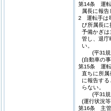
第14条
運
属長に報告
2
運転手は
び所属長に
予備かぎは
管し、退庁
い。
(平31
(自動車の事
第15条
運
直ちに所属
に報告する
らない。
(平31
(運行状況等
第16条
主