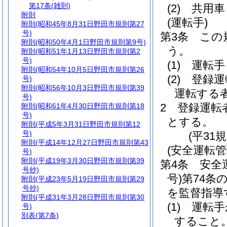
第17条
(雑則)
(2)
共用車
附則
(運転手)
附則
(昭和45年8月31日野田市規則第27
号)
第3条
この
附則
(昭和50年4月1日野田市規則第9号)
う。
附則
(昭和51年1月13日野田市規則第2
号)
(1)
運転手
附則
(昭和54年10月5日野田市規則第26
(2)
登録
号)
附則
(昭和56年10月3日野田市規則第39
運転する
号)
2
登録運転
附則
(昭和61年4月30日野田市規則第18
号)
とする。
附則
(平成5年3月31日野田市規則第12
号)
(平31
附則
(平成14年12月27日野田市規則第43
(安全運転管
号)
附則
(平成19年3月30日野田市規則第39
第4条
安全
号抄)
号)
第74条
附則
(平成23年5月19日野田市規則第29
号抄)
を監督指導
附則
(平成31年3月28日野田市規則第30
(1)
運転手
号)
別表
(第7条)
すること