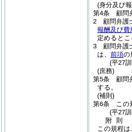
(身分及び報
第4条
顧問
2
顧問弁護
報酬及び費
定めるとこ
3
顧問弁護
は、
前項
の
(平27
(庶務)
第5条
顧問
する。
(補則)
第6条
この
(平27
附
則
この規程は