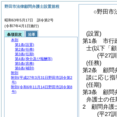
野田市法律顧問弁護士設置規程
○野田市
昭和63年5月17日 訓令第2号
(令和7年4月1日施行)
(設置)
条項目次
沿革
第1条
市行
本則
第1条
(設置)
士
(以下「
第2条
(任務)
第3条
(任期)
(平27
第4条
(身分及び報酬等)
(任務)
第5条
(庶務)
第6条
(補則)
第2条
顧問
附則
談に応じ指
附則
(平成27年3月31日野田市訓令第2
号)
(任期)
附則
(令和6年11月14日野田市訓令第8
第3条
顧問
号)
弁護士の任
2
顧問弁護
(平27