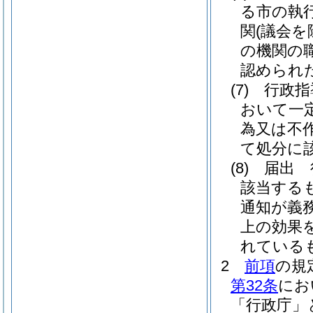
る市の執
関
(議会を
の機関の
認められ
(7)
行政指
おいて一
為又は不
て処分に
(8)
届出 
該当する
通知が義
上の効果
れている
2
前項
の規
第32条
にお
「行政庁」