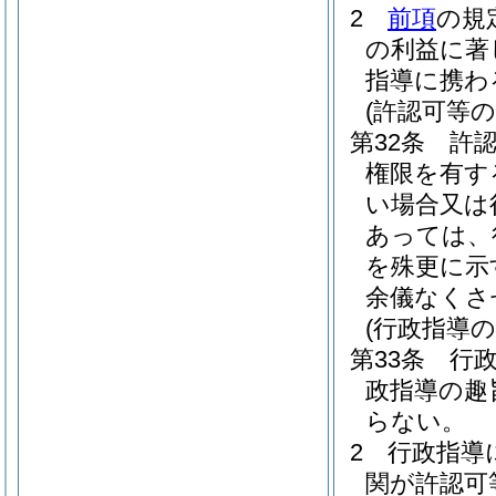
2
前項
の規
の利益に著
指導に携わ
(許認可等
第32条
許
権限を有す
い場合又は
あっては、
を殊更に示
余儀なくさ
(行政指導の
第33条
行
政指導の趣
らない。
2
行政指導
関が許認可