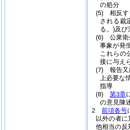
の処分
(5)
相反す
される裁
る。)
及び
(6)
公衆衛
事象が発
これらの
接に与え
(7)
報告又
上必要な
指導
(8)
第3章
の意見陳
2
前項各号
以外の者に
他相当の反