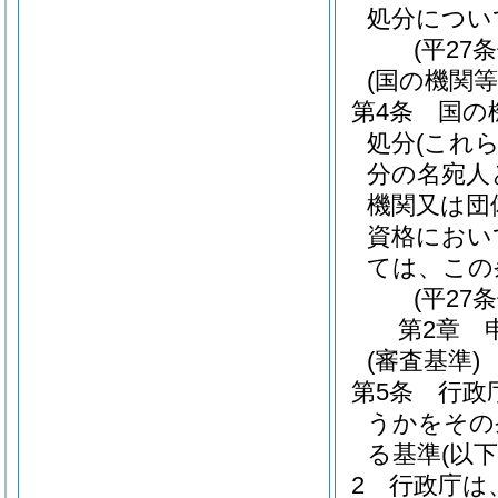
処分につい
(平27
(国の機関
第4条
国の
処分
(これ
分の名宛人
機関又は団
資格におい
ては、この
(平27
第2章
(審査基準)
第5条
行政
うかをその
る基準
(以
2
行政庁は