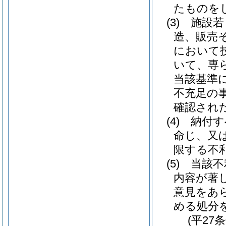
たものを
(3)
施設若
造、販売
において
いて、専
当該基準
不充足の
確認され
(4)
納付す
命じ、又
限する不
(5)
当該不
内容が著
意見をあ
める処分
(平27