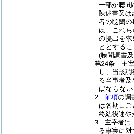
一部が聴聞
陳述書又は
者の聴聞の
は、これら
の提出を求
ととするこ
(聴聞調書
第24条
主
し、当該調
る当事者及
ばならない
2
前項
の調
は各期日ご
終結後速や
3
主宰者は
る事実に対