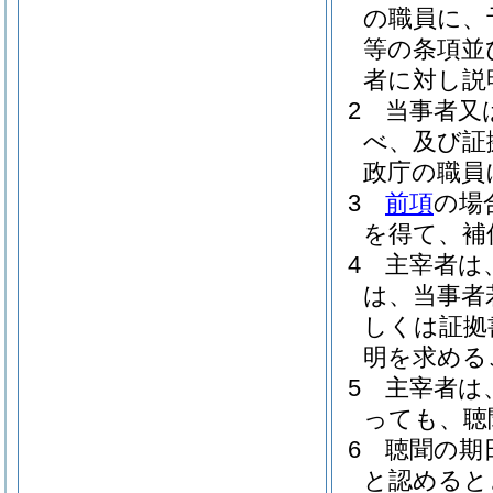
の職員に、
等の条項並
者に対し説
2
当事者又
べ、及び証
政庁の職員
3
前項
の場
を得て、補
4
主宰者は
は、当事者
しくは証拠
明を求める
5
主宰者は
っても、聴
6
聴聞の期
と認めると