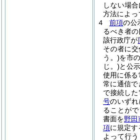
しない場合
方法によっ
4
前項
の公
るべき者の
該行政庁が
その者に交
う。)
を市
じ。)
と公
使用に係る
常に通信で
で接続した
号
のいずれ
ることがで
書面を
野田
項
に規定す
よって行う