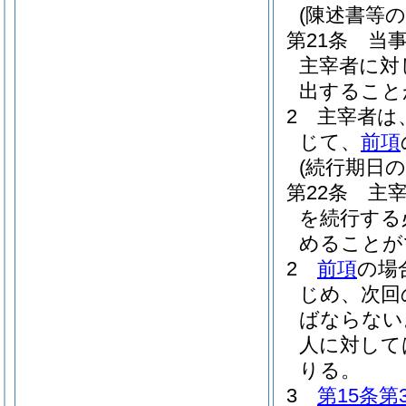
(陳述書等の
第21条
当
主宰者に対
出すること
2
主宰者は
じて、
前項
(続行期日の
第22条
主
を続行する
めることが
2
前項
の場
じめ、次回
ばならない
人に対して
りる。
3
第15条第