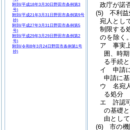
政庁が諾
附則
(平成18年3月30日野田市条例第3
号)
(5)
不利益
附則
(平成21年3月31日野田市条例第9号
宛人とし
抄)
附則
(平成27年3月31日野田市条例第5
制限する
号)
附則
(平成29年3月29日野田市条例第2
のを除く
号)
ア
事実
附則
(令和8年3月24日野田市条例第1号
抄)
囲、時
る手続
イ
申請
申請に基
ウ
名宛
る処分
エ
許認
の基礎
由とし
(6)
市の機