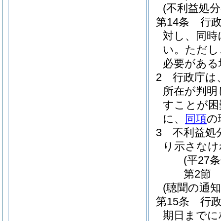
(不利益処
第14条
行
対し、同時
い。
ただし
必要がある
2
行政庁は
所在が判明
すことが困
に、
同項
の
3
不利益処
り示さなけ
(平27
第2節
(聴聞の通知
第15条
行
期日までに