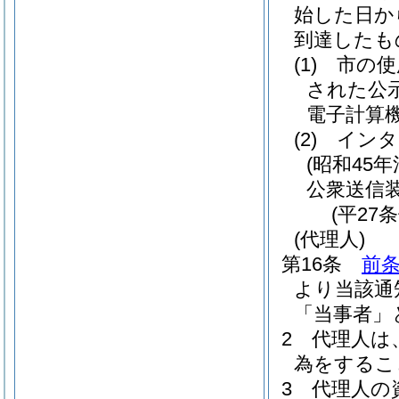
始した日か
到達したも
(1)
市の使
された公
電子計算
(2)
インタ
(昭和45年
公衆送信
(平27
(代理人)
第16条
前条
より当該通
「当事者」
2
代理人は
為をするこ
3
代理人の