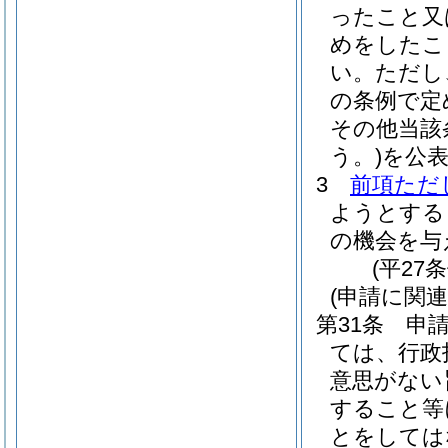
ったこと又
めをしたこ
い。
ただし
の条例で定
その他当該
う。)
を公
3
前項ただ
ようとする
の機会を与
(平27
(申請に関
第31条
申
ては、行政
意思がない
すること等
とをしては