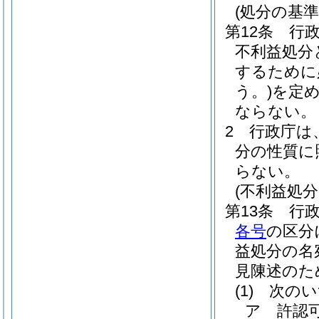
(処分の基準
第12条
行
不利益処分
するために
う。)
を定
ならない。
2
行政庁は
分の性質に
らない。
(不利益処
第13条
行
各号
の区分
益処分の名
見陳述のた
(1)
次のい
ア
許認