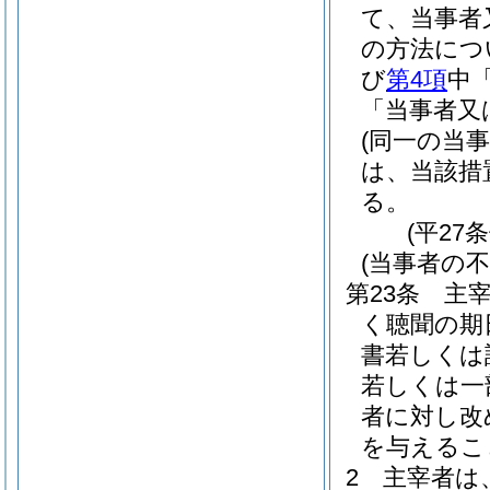
て、当事者
の方法につ
び
第4項
中
「当事者又
(同一の当
は、当該措
る。
(平27
(当事者の
第23条
主
く聴聞の期
書若しくは
若しくは一
者に対し改
を与えるこ
2
主宰者は