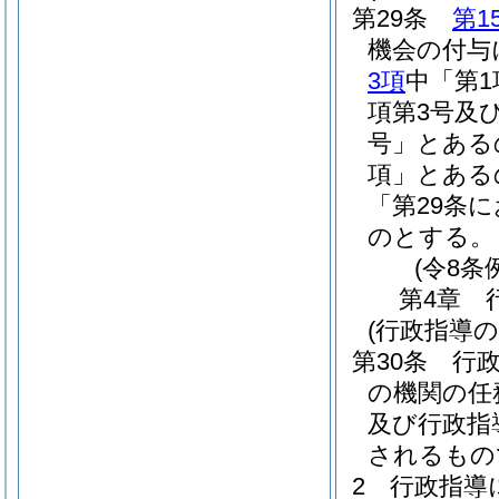
第29条
第1
機会の付与
3項
中「第1
項第3号及
号」とある
項」とある
「第29条
のとする。
(令8条
第4章
(行政指導の
第30条
行
の機関の任
及び行政指
されるもの
2
行政指導