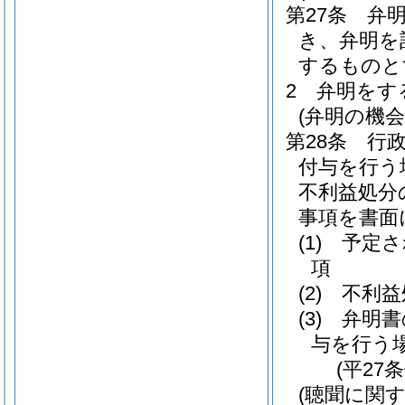
第27条
弁
き、弁明を
するものと
2
弁明をす
(弁明の機
第28条
行
付与を行う
不利益処分
事項を書面
(1)
予定さ
項
(2)
不利益
(3)
弁明書
与を行う
(平27
(聴聞に関