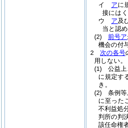
イ
ア
に
接には
ウ
ア
及
当と認
(2)
前号ア
機会の付
2
次の各号
用しない。
(1)
公益上
に規定す
き。
(2)
条例等
に至った
不利益処
判所の判
該任命権