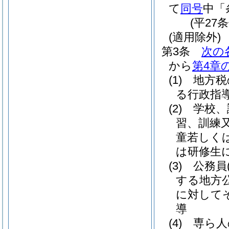
て
同号
中「
(平27
(適用除外)
第3条
次の
から
第4章
(1)
地方税
る行政指
(2)
学校、
習、訓練
童若しく
は研修生
(3)
公務員
する地方
に対して
導
(4)
専ら人