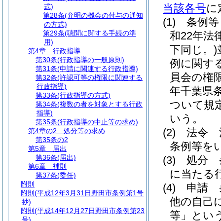
当該各号
に
式)
第28条
(弁明の機会の付与の通知
(1)
条例等
の方式)
第29条
(聴聞に関する手続の準
和22年法律
用)
下同じ。)
第4章
行政指導
第30条
(行政指導の一般原則)
例に関す
第31条
(申請に関連する行政指導)
員会の権
第32条
(許認可等の権限に関連する
行政指導)
年千葉県条
第33条
(行政指導の方式)
ついて規
第34条
(複数の者を対象とする行政
指導)
いう。
第35条
(行政指導の中止等の求め)
(2)
法令 
第4章の2
処分等の求め
第35条の2
条例等を
第5章
届出
第36条
(届出)
(3)
処分 
第6章
補則
に当たる
第37条
(委任)
附則
(4)
申請 
附則
(平成12年3月31日野田市条例第1号
他の自己
抄)
附則
(平成14年12月27日野田市条例第23
等」という
号)