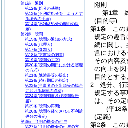
第1節
通則
附則
第12条
(処分の基準)
第1章
第13条
(不利益処分をしようとす
る場合の手続)
(目的等)
第14条
(不利益処分の理由の提
第1条
この
示)
第2節
聴聞
規定の趣旨
第15条
(聴聞の通知の方式)
続に関し、
第16条
(代理人)
第17条
(参加人)
営における
第18条
(文書等の閲覧)
その内容及
第19条
(聴聞の主宰)
第20条
(聴聞の期日における審理
の向上を図
の方式)
第21条
(陳述書等の提出)
目的とする
第22条
(続行期日の指定)
2
処分、行
第23条
(当事者の不出頭等の場合
における聴聞の終結)
規定する事
第24条
(聴聞調書及び聴聞報告
は、その定
書)
第25条
(聴聞の再開)
(平18
第26条
(聴聞を経てされる不利益
(定義)
処分の決定)
第3節
弁明の機会の付与
第2条
この
第27条
(弁明の機会の付与の方