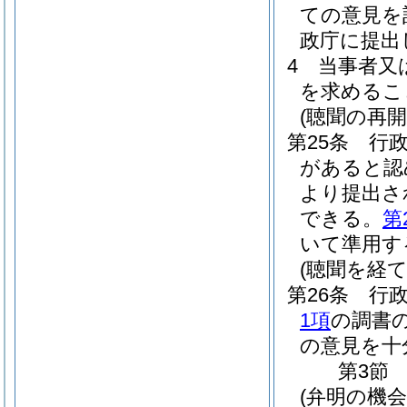
ての意見を
政庁に提出
4
当事者又
を求めるこ
(聴聞の再開
第25条
行
があると認
より提出さ
できる。
第
いて準用す
(聴聞を経
第26条
行
1項
の調書
の意見を十
第3節
(弁明の機