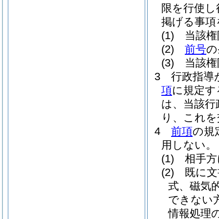
限を行使し
掲げる事項
(1)
当該権
(2)
前号
の
(3)
当該権
3
行政指導
項
に規定す
は、当該行
り、これを
4
前項
の規
用しない。
(1)
相手方
(2)
既に文
式、磁気
できない
情報処理