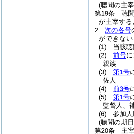
(聴聞の主宰
第19条
聴
が主宰する
2
次の各号
ができない
(1)
当該聴
(2)
前号
に
親族
(3)
第1号
佐人
(4)
前3号
(5)
第1号
監督人、
(6)
参加人
(聴聞の期
第20条
主