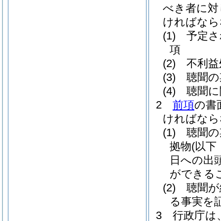
べき者に対
ければなら
(1)
予定さ
項
(2)
不利益
(3)
聴聞の
(4)
聴聞に
2
前項
の書
ければなら
(1)
聴聞の
拠物
(以
日への出
ができる
(2)
聴聞が
る事実を
3
行政庁は