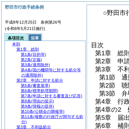
野田市行政手続条例
○野田市
平成8年12月25日 条例第26号
(令和8年5月21日施行)
条項目次
沿革
目次
本則
第1章
総則
第1章
総
第1条
(目的等)
第2条
(定義)
第2章
申
第3条
(適用除外)
第3章
不
第4条
(国の機関等に対する処分等
の適用除外)
第1節
通
第2章
申請に対する処分
第2節
聴
第5条
(審査基準)
第6条
(標準処理期間)
第3節
弁
第7条
(申請に対する審査及び応答)
第4章
行
第8条
(理由の提示)
第9条
(情報の提供)
第4章の2
第10条
(公聴会の開催等)
第5章
届
第11条
(複数の行政庁が関与する処
分)
第6章
補
第3章
不利益処分