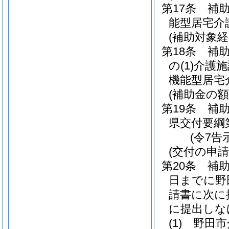
第17条
補
能型居宅介
(補助対象経
第18条
補
の
(1)
介護施
機能型居宅
(補助金の額
第19条
補
県交付要綱
(令7告
(交付の申請
第20条
補
日までに野
請書に次に
に提出しな
(1)
野田市