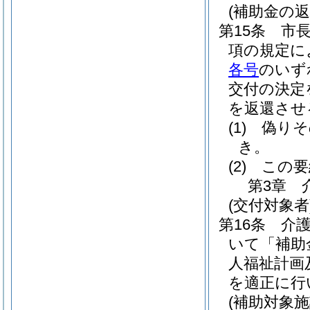
(補助金の返
第15条
市
項の規定に
各号
のいず
交付の決定
を返還させ
(1)
偽りそ
き。
(2)
この要
第3章
(交付対象者
第16条
介
いて「補助
人福祉計画
を適正に行
(補助対象施