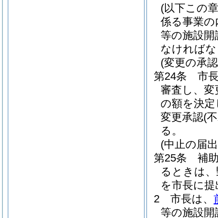
(以下この
係る事業の
等の施設開
なければな
(変更の承認
第24条
市
審査し、変
の額を決定
変更承認
(
る。
(中止の届出
第25条
補
るときは、
を市長に提
2
市長は、
等の施設開