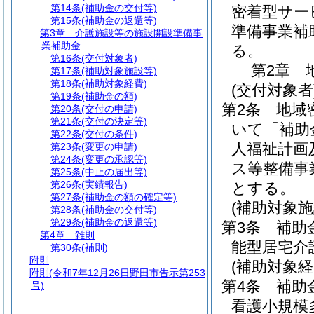
第14条
(補助金の交付等)
密着型サー
第15条
(補助金の返還等)
準備事業補
第3章
介護施設等の施設開設準備事
業補助金
る。
第16条
(交付対象者)
第2章
第17条
(補助対象施設等)
第18条
(補助対象経費)
(交付対象者
第19条
(補助金の額)
第2条
地域
第20条
(交付の申請)
第21条
(交付の決定等)
いて「補助
第22条
(交付の条件)
人福祉計画
第23条
(変更の申請)
第24条
(変更の承認等)
ス等整備事
第25条
(中止の届出等)
第26条
(実績報告)
とする。
第27条
(補助金の額の確定等)
(補助対象施
第28条
(補助金の交付等)
第29条
(補助金の返還等)
第3条
補助
第4章
雑則
能型居宅介
第30条
(補則)
附則
(補助対象経
附則
(令和7年12月26日野田市告示第253
第4条
補助
号)
看護小規模