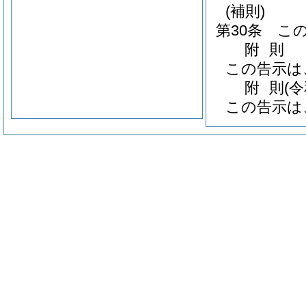
(補則)
第30条
こ
附
則
この告示は
附
則
(
この告示は