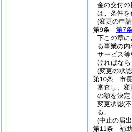
金の交付の
は、条件を
(変更の申請
第9条
第7
下この章に
る事業の内
サービス等
ければなら
(変更の承認
第10条
市
審査し、変
の額を決定
変更承認
(
る。
(中止の届出
第11条
補