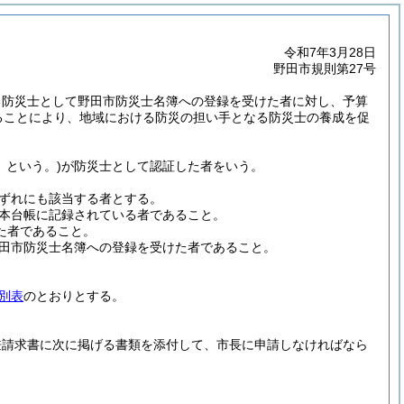
令和7年3月28日
野田市規則第27号
る防災士として野田市防災士名簿への登録を受けた者に対し、予算
ることにより、地域における防災の担い手となる防災士の養成を促
」という。)
が防災士として認証した者をいう。
ずれにも該当する者とする。
本台帳に記録されている者であること。
た者であること。
田市防災士名簿への登録を受けた者であること。
別表
のとおりとする。
兼請求書に次に掲げる書類を添付して、市長に申請しなければなら