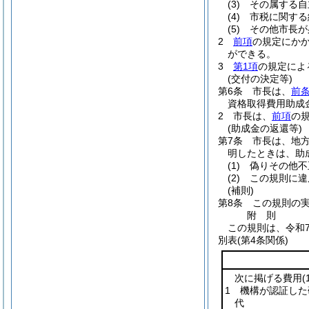
(3)
その属する自
(4)
市税に関する
(5)
その他市長が
2
前項
の規定にか
ができる。
3
第1項
の規定によ
(交付の決定等)
第6条
市長は、
前条
資格取得費用助成
2
市長は、
前項
の
(助成金の返還等)
第7条
市長は、地
明したときは、助
(1)
偽りその他不
(2)
この規則に違
(補則)
第8条
この規則の
附
則
この規則は、令和
別表
(第4条関係)
次に掲げる費用
1 機構が認証し
代