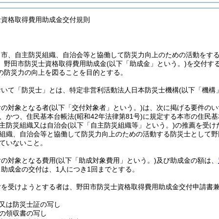
士資格取得費用助成金交付規則
、市、自主防災組織、自治会等と協働して防災力向上のための活動をす
、野田市防災士資格取得費用助成金
(以下「助成金」という。)
を交付す
の防災力の向上を図ることを目的とする。
おいて「防災士」とは、特定非営利活動法人日本防災士機構
(以下「機構
付の対象となる者
(以下「交付対象者」という。)
は、次に掲げる要件のい
、かつ、住民基本台帳法
(昭和42年法律第81号)
に規定する本市の住民基
主防災組織又は自治会
(以下「自主防災組織等」という。)
の推薦を受け
組織、自治会等と協働して防災力向上のための活動する防災士として野
ていないこと。
付の対象となる費用
(以下「助成対象費用」という。)
及び助成金の額は、
助成金の交付は、1人につき1回までとする。
付を受けようとする者は、野田市防災士資格取得費用助成金交付申請書
又は防災士証の写し
の領収書の写し