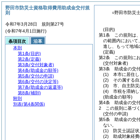
野田市防災士資格取得費用助成金交付規
則
○野田市防災
令和7年3月28日 規則第27号
(目的)
(令和7年4月1日施行)
第1条
この規則は
の範囲内において
条項目次
沿革
進し、もって地域
本則
(定義)
第1条
(目的)
第2条
この規則に
第2条
(定義)
(交付対象者)
第3条
(交付対象者)
第3条
助成金の交
第4条
(助成金の額等)
(1)
本市に居住し
第5条
(交付の申請)
(2)
その属する自
第6条
(交付の決定等)
(3)
市、自主防災
第7条
(助成金の返還等)
(4)
市税を滞納し
第8条
(補則)
(助成金の額等)
附則
第4条
助成金の交
別表
(第4条関係)
2
この規則に基づく
(交付の申請)
第5条
助成金の交
ない。
(1)
防災士認証状
(2)
助成対象経費