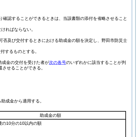
り確認することができるときは、当該書類の添付を省略させること
なければならない。
可否及び交付するときにおける助成金の額を決定し、野田市防災士
交付するものとする。
り助成金の交付を受けた者が
次の各号
のいずれかに該当することが判
還させることができる。
る助成金から適用する。
助成金の額
の10分の10以内の額