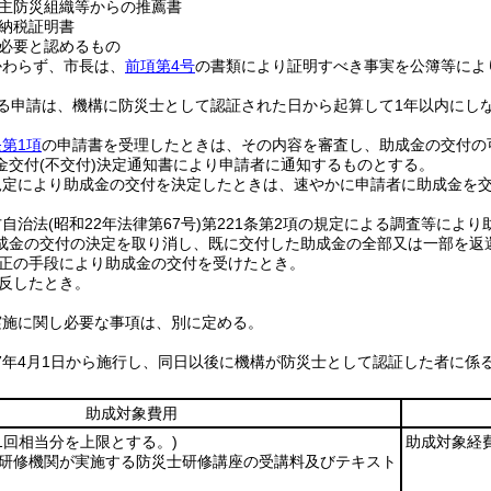
主防災組織等からの推薦書
納税証明書
必要と認めるもの
かわらず、市長は、
前項第4号
の書類により証明すべき事実を公簿等によ
る申請は、機構に防災士として認証された日から起算して1年以内にし
第1項
の申請書を受理したときは、その内容を審査し、助成金の交付の
金交付
(不交付)
決定通知書により申請者に通知するものとする。
規定により助成金の交付を決定したときは、速やかに申請者に助成金を
方自治法
(昭和22年法律第67号)
第221条第2項の規定による調査等によ
成金の交付の決定を取り消し、既に交付した助成金の全部又は一部を返
正の手段により助成金の交付を受けたとき。
反したとき。
実施に関し必要な事項は、別に定める。
7年4月1日から施行し、同日以後に機構が防災士として認証した者に係
助成対象費用
(1回相当分を上限とする。)
助成対象経費
た研修機関が実施する防災士研修講座の受講料及びテキスト