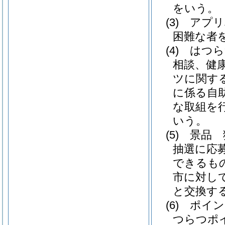
をいう。
(3)
アプリ
困難な者
(4)
はつら
相談、健
ツに関す
に係る自
な取組を
いう。
(5)
景品 
抽選に応
できるも
市に対し
と交換す
(6)
ポイン
つらつポ