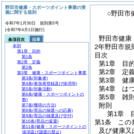
野田市健康・スポーツポイント事業の実
施に関する規則
○野田市
令和7年1月30日 規則第5号
(令和7年4月1日施行)
野田市健康
条項目次
沿革
2年野田市規
本則
第1章
目的
目次
第1条
第2章
定義
第1章
目
第2条
第2章
定
第3章
健康・スポーツポイント事業
第3条
(対象者)
第3章
健
第4条
(参加者登録及び抹消等)
第4章
は
第5条
(対象活動)
第6条
(健康・スポーツポイントの
第5章
雑
数)
附則
第7条
(獲得の方法)
第8条
(景品の抽選への応募)
第1章
第9条
(景品の抽選及び交付)
第1条
この
第10条
(景品の返還)
第11条
(健康・スポーツポイントの
及び健康又
抹消及び譲渡の禁止)