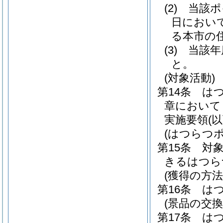
(2)
当該ポ
日におい
る本市の
(3)
当該年
と。
(対象活動)
第14条
は
章において
実施要領
(
(はつらつ
第15条
対
きるはつら
(獲得の方法
第16条
は
(景品の交換
第17条
は