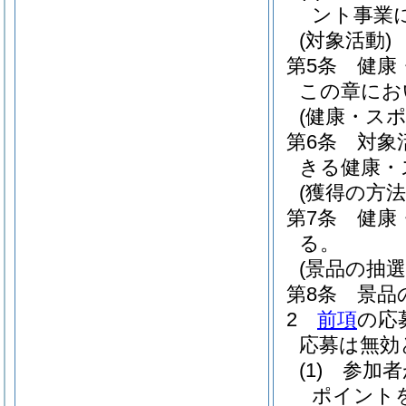
ント事業
(対象活動)
第5条
健康
この章にお
(健康・ス
第6条
対象
きる健康・
(獲得の方法
第7条
健康
る。
(景品の抽選
第8条
景品
2
前項
の応
応募は無効
(1)
参加者
ポイント