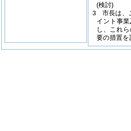
(検討)
3
市長は、
イント事業
し、これら
要の措置を