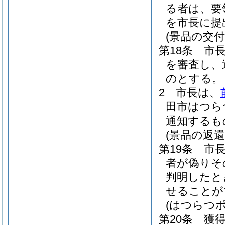
る者は、要
を市長に提
(景品の交付
第18条
市
を審査し、
のとする。
2
市長は、
田市はつら
通知するも
(景品の返還
第19条
市
者が偽りそ
判明したと
せることが
(はつらつ
第20条
獲