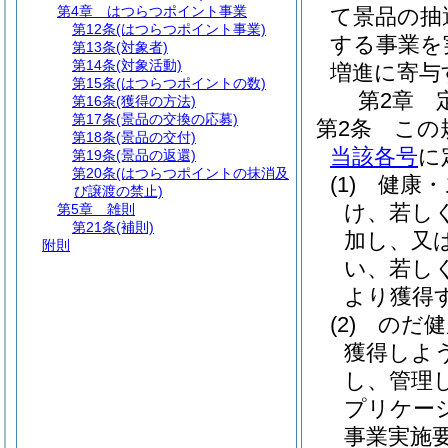
第4章
はつらつポイント事業
て景品の抽
第12条
(はつらつポイント事業)
する事業を
第13条
(対象者)
第14条
(対象活動)
増進に寄与
第15条
(はつらつポイントの数)
第2章
第16条
(獲得の方法)
第17条
(景品の交換の応募)
第2条
この
第18条
(景品の交付)
当該各号
に
第19条
(景品の返還)
第20条
(はつらつポイントの抹消及
(1)
健康・
び譲渡の禁止)
け、若し
第5章
雑則
第21条
(補則)
加し、又
附則
い、若し
より獲得
(2)
のだ健
獲得しよ
し、管理
プリケー
事業実施