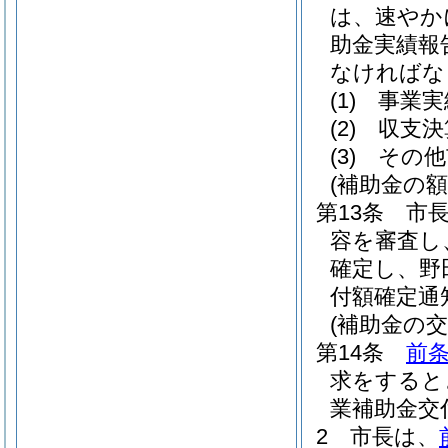
は、速やか
助金実績報
なければな
(1)
事業実
(2)
収支決
(3)
その他
(補助金の額
第13条
市
容を審査し
確定し、野
付額確定通
(補助金の交
第14条
前
求をすると
業補助金交
2
市長は、