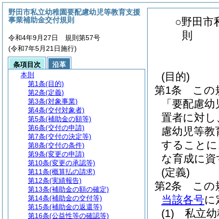
野田市私立幼稚園要配慮幼児等教育支援
事業補助金交付規則
○野田市
則
令和4年9月27日 規則第57号
(令和7年5月21日施行)
条項目次
沿革
(目的)
本則
第1条
(目的)
第1条
この
第2条
(定義)
第3条
(対象事業)
「要配慮幼
第4条
(交付対象者)
置者に対し
第5条
(補助金の額等)
第6条
(交付の申請)
慮幼児等教
第7条
(交付の決定等)
することに
第8条
(交付の条件)
第9条
(変更の申請)
な育成に資
第10条
(変更の承認等)
(定義)
第11条
(概算払の請求)
第12条
(実績報告)
第2条
この
第13条
(補助金の額の確定)
当該各号
に
第14条
(補助金の交付等)
第15条
(補助金の返還等)
(1)
私立幼
第16条
(公益性等の確認等)