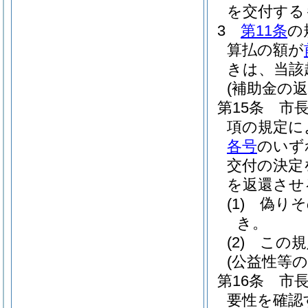
を交付する
3
第11条
の
算払の額が
きは、当該
(補助金の返
第15条
市
項の規定に
各号
のいず
交付の決定
を返還させ
(1)
偽りそ
き。
(2)
この規
(公益性等の
第16条
市
要性を確認