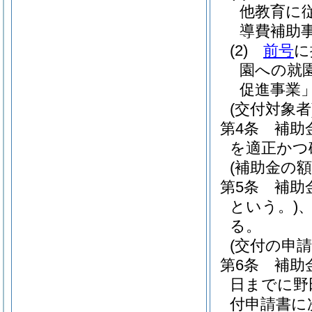
他教育に
導費補助
(2)
前号
に
園への就
促進事業」
(交付対象者
第4条
補助
を適正かつ
(補助金の額
第5条
補助
という。)
る。
(交付の申請
第6条
補助
日までに野
付申請書に