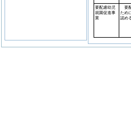
要配慮幼児
要
就園促進事
ため
業
認め