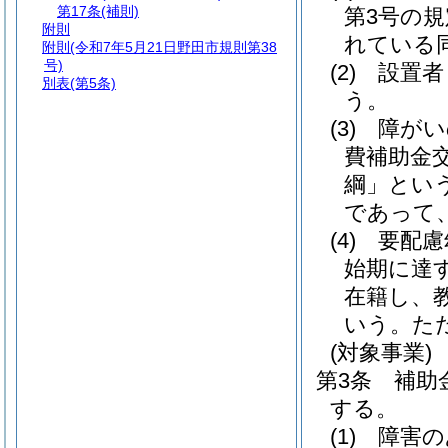
第17条
(補則)
第3号の
附則
れている
附則
(令和7年5月21日野田市規則第38
号)
(2)
設置者
別表
(第5条)
う。
(3)
障がい
費補助金
綱」という
であって
(4)
要配慮
始期に達
在籍し、
いう。
た
(対象事業)
第3条
補助
する。
(1)
障害の