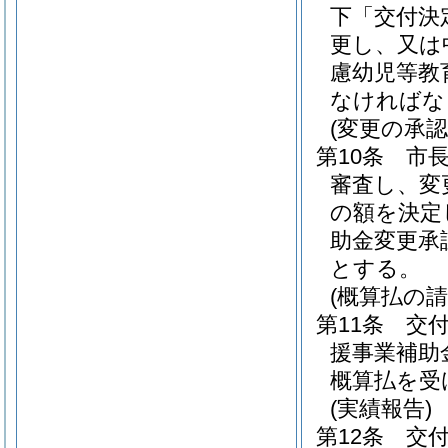
下「交付決
更し、又は
慮幼児等教
なければな
(変更の承認
第10条
市
審査し、変
の額を決定
助金変更承
とする。
(概算払の請
第11条
交
援事業補助
概算払を受
(実績報告)
第12条
交