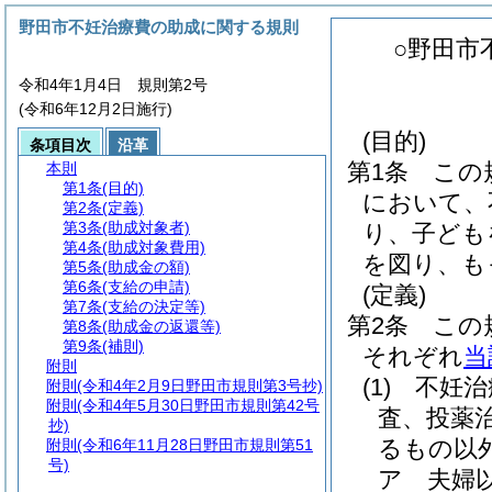
野田市不妊治療費の助成に関する規則
○野田市
令和4年1月4日 規則第2号
(令和6年12月2日施行)
(目的)
条項目次
沿革
第1条
この
本則
第1条
(目的)
において、
第2条
(定義)
第3条
(助成対象者)
り、子ども
第4条
(助成対象費用)
を図り、も
第5条
(助成金の額)
第6条
(支給の申請)
(定義)
第7条
(支給の決定等)
第2条
この
第8条
(助成金の返還等)
第9条
(補則)
それぞれ
当
附則
(1)
不妊治
附則
(令和4年2月9日野田市規則第3号抄)
附則
(令和4年5月30日野田市規則第42号
査、投薬
抄)
るもの以
附則
(令和6年11月28日野田市規則第51
号)
ア
夫婦