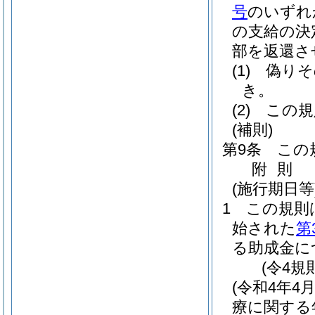
号
のいずれ
の支給の決
部を返還さ
(1)
偽りそ
き。
(2)
この規
(補則)
第9条
この
附
則
(施行期日等
1
この規則
始された
第
る助成金に
(令4規
(令和4年
療に関する