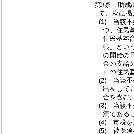
第3条
助成
て、次に掲
(1)
当該不
つ、住民
住民基本
帳」という
の開始の
金の支給
市の住民
(2)
当該不
出をして
合を含む。
(3)
当該不
満である
(4)
市税を
(5)
被保険