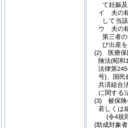
て妊娠
イ
夫の
して当
ウ
夫の
第三者の
び出産
(2)
医療保
険法
(昭和
法律第245
号)
、国民
共済組合
に関する
(3)
被保険
若しくは
(令4規
(助成対象者