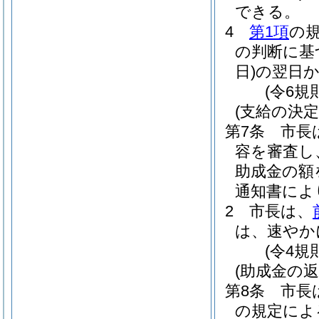
できる。
4
第1項
の
の判断に基
日)
の翌日か
(令6規
(支給の決定
第7条
市長
容を審査し
助成金の額
通知書によ
2
市長は、
は、速やか
(令4規
(助成金の返
第8条
市長
の規定によ