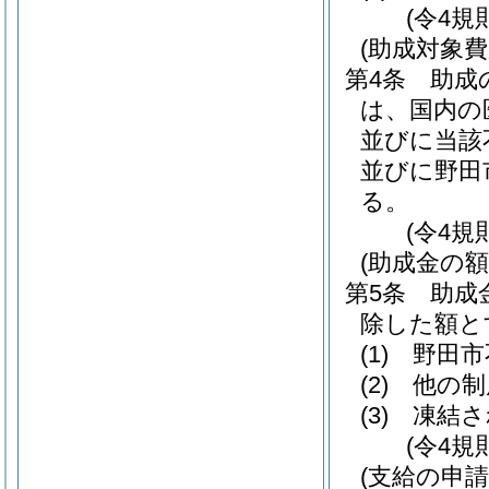
(令4規
(助成対象費
第4条
助成
は、国内の
並びに当該
並びに野田
る。
(令4規
(助成金の額
第5条
助成
除した額と
(1)
野田市
(2)
他の制
(3)
凍結さ
(令4規
(支給の申請