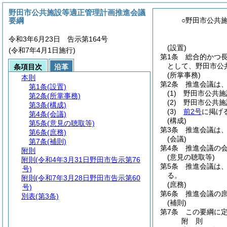
野田市公共施設等適正管理計画推進会議
要綱
○野田市公共
令和3年6月23日 告示第164号
(設置)
(令和7年4月1日施行)
第1条
総合的かつ
として、野田市公
条項目次
沿革
(所掌事務)
本則
第2条
推進会議は
第1条
(設置)
(1)
野田市公共施
第2条
(所掌事務)
(2)
野田市公共施
第3条
(構成)
(3)
前2号
に掲げ
第4条
(会議)
(構成)
第5条
(意見の聴取等)
第3条
推進会議は
第6条
(庶務)
(会議)
第7条
(補則)
第4条
推進会議の
附則
(意見の聴取等)
附則
(令和4年3月31日野田市告示第76
第5条
推進会議は
号)
る。
附則
(令和7年3月28日野田市告示第60
(庶務)
号)
第6条
推進会議の
別表
(第3条)
(補則)
第7条
この要綱に
附
則