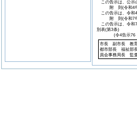
この告示は、公示
附
則
(令和4
この告示は、令和
附
則
(令和7
この告示は、令和
別表
(第3条)
(令4告示7
市長 副市長 教
都市部長 福祉部
員会事務局長 監