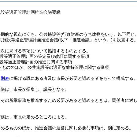
施設等適正管理計画推進会議要綱
長期的な視点に立ち、公共施設等
(行政財産のうち建物をいう。以下同じ。
共施設等適正管理計画推進会議
(以下「推進会議」という。)
を設置する
、次に掲げる事項について協議するものとする。
設等適正管理計画の策定及び改訂に関する事項
設等適正管理計画の推進に関する事項
るもののほか、公共施設等の適正な維持管理に関する事項
、
別表
に掲げる職にある者及び市長が必要と認める者をもって構成する
会議は、市長が招集し、議長となる。
、その所掌事務を推進するため必要があると認めるときは、関係者に対
庶務は、市長の定めるところによる。
定めるもののほか、推進会議の運営に関し必要な事項は、別に定める。