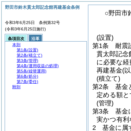
野田市鈴木貫太郎記念館再建基金条例
○野田市
令和3年6月25日 条例第32号
(令和3年6月25日施行)
(設置)
条項目次
沿革
第1条
耐震
本則
第1条
(設置)
貫太郎記念
第2条
(積立て)
第3条
(管理)
に必要な経
第4条
(運用収益の処理)
再建基金
(
第5条
(繰替運用)
第6条
(処分)
(積立て)
第7条
(委任)
第2条
基金
附則
定める額と
(管理)
第3条
基金
実かつ有利
2
基金に属