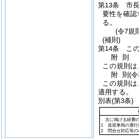
第13条
市
要性を確認
る。
(令7規
(補則)
第14条
こ
附
則
この規則は
附
則
(
この規則は
適用する。
別表
(第3条)
次に掲げる経費
1 送迎車両の運行
2 問合せ対応等の