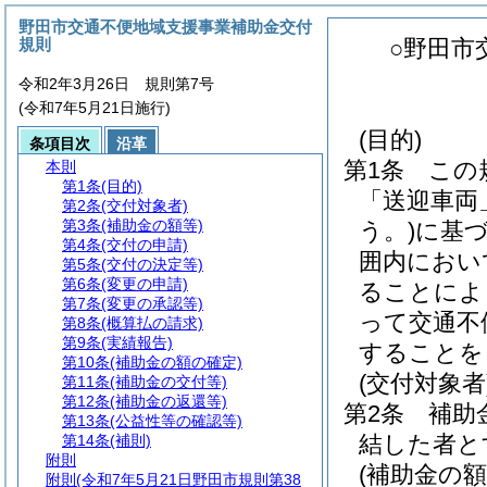
野田市交通不便地域支援事業補助金交付
規則
○野田市
令和2年3月26日 規則第7号
(令和7年5月21日施行)
(目的)
条項目次
沿革
第1条
この
本則
第1条
(目的)
「送迎車両
第2条
(交付対象者)
第3条
(補助金の額等)
う。)
に基
第4条
(交付の申請)
囲内におい
第5条
(交付の決定等)
第6条
(変更の申請)
ることによ
第7条
(変更の承認等)
って交通不
第8条
(概算払の請求)
第9条
(実績報告)
することを
第10条
(補助金の額の確定)
(交付対象者
第11条
(補助金の交付等)
第12条
(補助金の返還等)
第2条
補助
第13条
(公益性等の確認等)
結した者と
第14条
(補則)
附則
(補助金の額
附則
(令和7年5月21日野田市規則第38