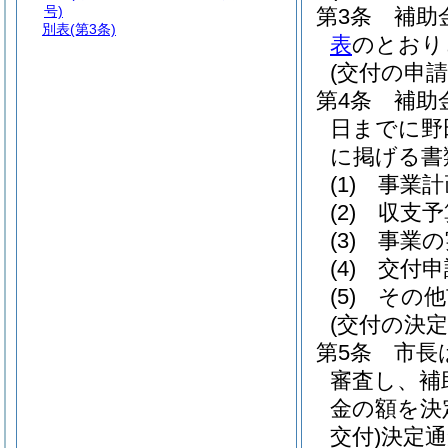
号)
第3条
補助
別表
(第3条)
表
のとおり
(交付の申請
第4条
補助
日までに野
に掲げる書
(1)
事業計
(2)
収支予
(3)
事業の
(4)
交付申
(5)
その他
(交付の決定
第5条
市長
審査し、補
金の額を決
交付)
決定