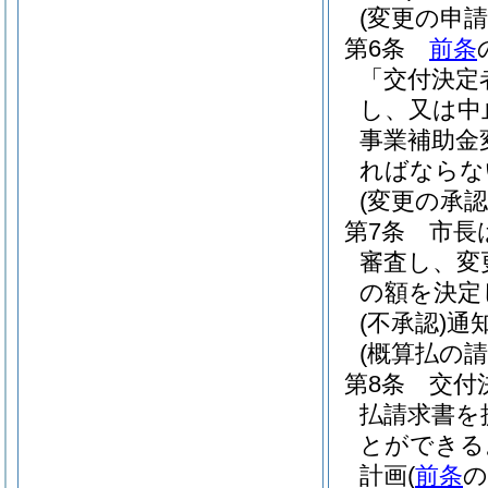
(変更の申請
第6条
前条
「交付決定
し、又は中
事業補助金
ればならな
(変更の承認
第7条
市長
審査し、変
の額を決定
(不承認)
通
(概算払の請
第8条
交付
払請求書を
とができる
計画
(
前条
の