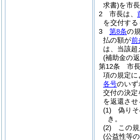
求書)を市
2
市長は、
を交付する
3
第8条
の
払の額が
前
は、当該超
(補助金の返
第12条
市
項の規定に
各号
のいず
交付の決定
を返還させ
(1)
偽りそ
き。
(2)
この規
(公益性等の