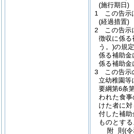
(施行期日)
1
この告示
(経過措置)
2
この告示
徴収に係る
う。)
の規定
係る補助金
係る補助金
3
この告示
立幼稚園等
要綱第6条
われた食事
けた者に対
付した補助
ものとする
附
則
(