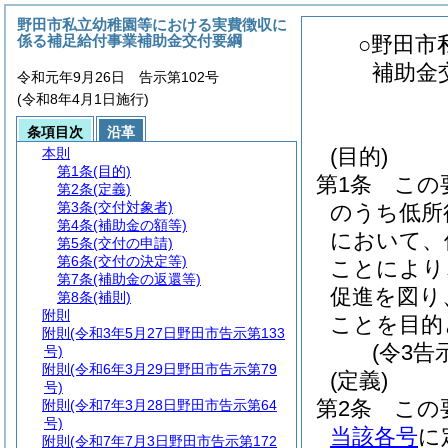
野田市私立幼稚園等における実費徴収に
係る補足給付事業補助金交付要綱
○野田市
補助金
令和元年9月26日 告示第102号
(令和8年4月1日施行)
条項目次
沿革
(目的)
本則
第1条
(目的)
第1条
この
第2条
(定義)
第3条
(交付対象者)
のうち低所
第4条
(補助金の額等)
において、
第5条
(交付の申請)
第6条
(交付の決定等)
ことにより
第7条
(補助金の返還等)
促進を図り
第8条
(補則)
附則
ことを目的
附則
(令和3年5月27日野田市告示第133
(令3告
号)
附則
(令和6年3月29日野田市告示第79
(定義)
号)
第2条
この
附則
(令和7年3月28日野田市告示第64
号)
当該各号
に
附則
(令和7年7月3日野田市告示第172