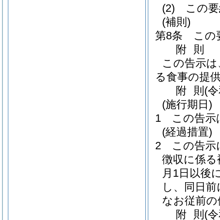
(2)
この要
(補則)
第8条
この
附
則
この告示は
る食事の提
附
則
(
(施行期日)
1
この告示
(経過措置)
2
この告示
徴収に係る
月1日以後
し、同日前
なお従前の
附
則
(