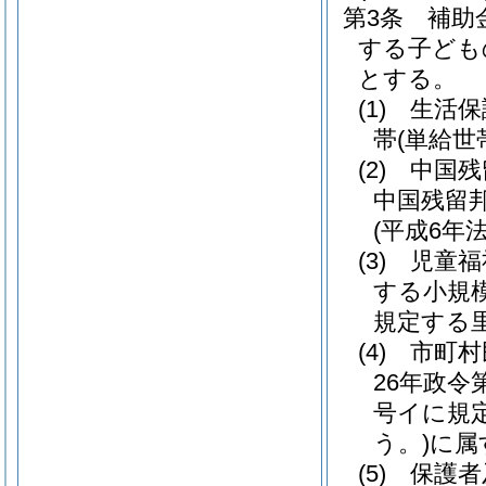
第3条
補助
する子ども
とする。
(1)
生活保
帯
(単給世
(2)
中国残
中国残留
(平成6年法
(3)
児童福
する小規
規定する
(4)
市町村
26年政令
号イに規
う。)
に属
(5)
保護者