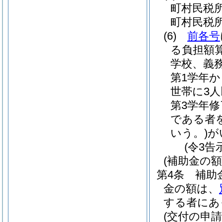
町村民税
町村民税
(6)
前各号
る負担額
学校、義
第1学年
世帯に3
第3学年
である者
いう。)
が
(令3告
(補助金の額
第4条
補助
金の額は、
する者にあ
(交付の申請