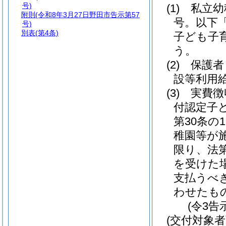
号)
(1)
私立幼
附則
(令和8年3月27日野田市告示第57
号。以下
号)
別表
(第4条)
子ども子
う。
(2)
保護者
設等利用
(3)
実費徴
付認定子
第30条の
稚園等が
限り、法第
を受けた
支払うべ
わせたも
(令3告
(交付対象者