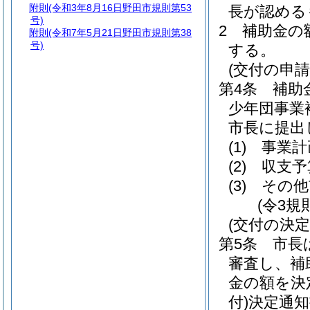
附則
(令和3年8月16日野田市規則第53
長が認める
号)
2
補助金の
附則
(令和7年5月21日野田市規則第38
号)
する。
(交付の申請
第4条
補助
少年団事業
市長に提出
(1)
事業計
(2)
収支予
(3)
その他
(令3規
(交付の決定
第5条
市長
審査し、補
金の額を決
付)
決定通