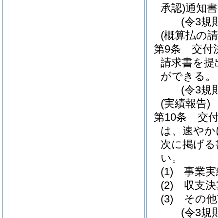
承認)
通知
(令3規
(概算払の請
第9条
交付
請求書を提
ができる。
(令3規
(実績報告)
第10条
交
は、速やか
次に掲げる
い。
(1)
事業実
(2)
収支決
(3)
その他
(令3規