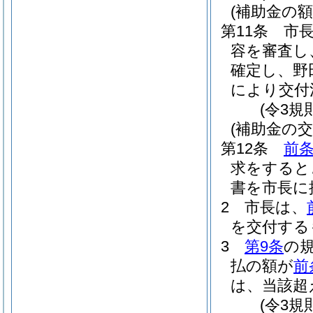
(補助金の額
第11条
市
容を審査し
確定し、野
により交付
(令3規
(補助金の交
第12条
前
求をすると
書を市長に
2
市長は、
を交付する
3
第9条
の
払の額が
前
は、当該超
(令3規