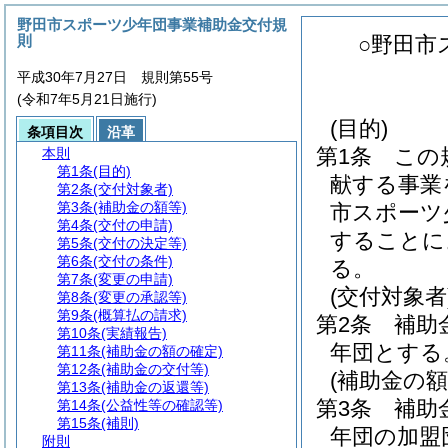
野田市スポーツ少年団事業補助金交付規
則
○野田市
平成30年7月27日 規則第55号
(令和7年5月21日施行)
(目的)
条項目次
沿革
第1条
この
本則
第1条
(目的)
献する事業
第2条
(交付対象者)
第3条
(補助金の額等)
市スポーツ
第4条
(交付の申請)
することに
第5条
(交付の決定等)
第6条
(交付の条件)
る。
第7条
(変更の申請)
(交付対象者
第8条
(変更の承認等)
第9条
(概算払の請求)
第2条
補助
第10条
(実績報告)
年団とする
第11条
(補助金の額の確定)
第12条
(補助金の交付等)
(補助金の額
第13条
(補助金の返還等)
第3条
補助
第14条
(公益性等の確認等)
第15条
(補則)
年団の加盟
附則