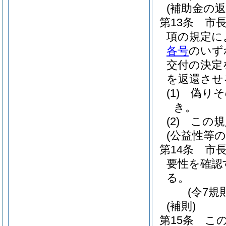
(補助金の返
第13条
市
項の規定に
各号
のいず
交付の決定
を返還させ
(1)
偽りそ
き。
(2)
この規
(公益性等の
第14条
市
要性を確認
る。
(令7規
(補則)
第15条
こ