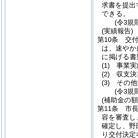
求書を提出
できる。
(令3規
(実績報告)
第10条
交
は、速やか
に掲げる書
(1)
事業実
(2)
収支決
(3)
その他
(令3規
(補助金の額
第11条
市
容を審査し
確定し、野
り交付決定