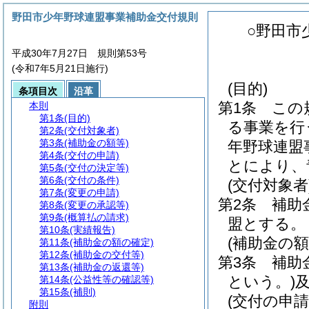
野田市少年野球連盟事業補助金交付規則
○野田市
平成30年7月27日 規則第53号
(令和7年5月21日施行)
(目的)
条項目次
沿革
第1条
この
本則
第1条
(目的)
る事業を行
第2条
(交付対象者)
第3条
(補助金の額等)
年野球連盟
第4条
(交付の申請)
とにより、
第5条
(交付の決定等)
第6条
(交付の条件)
(交付対象者
第7条
(変更の申請)
第2条
補助
第8条
(変更の承認等)
第9条
(概算払の請求)
盟とする。
第10条
(実績報告)
(補助金の額
第11条
(補助金の額の確定)
第12条
(補助金の交付等)
第3条
補助
第13条
(補助金の返還等)
という。)
第14条
(公益性等の確認等)
第15条
(補則)
(交付の申請
附則