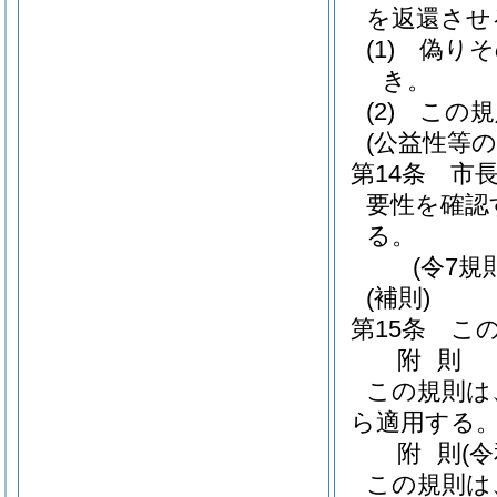
を返還させ
(1)
偽りそ
き。
(2)
この規
(公益性等の
第14条
市
要性を確認
る。
(令7規
(補則)
第15条
こ
附
則
この規則は
ら適用する
附
則
(
この規則は