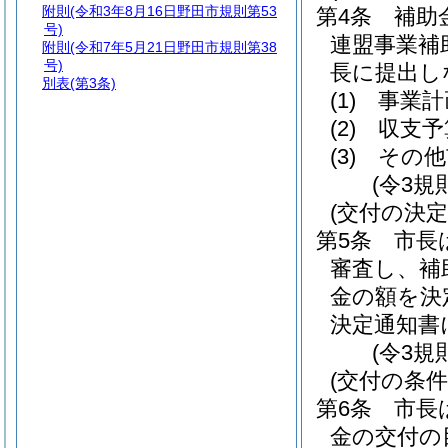
附則
(令和3年8月16日野田市規則第53
第4条
補助
号)
連盟事業補
附則
(令和7年5月21日野田市規則第38
号)
長に提出し
別表
(第3条)
(1)
事業計
(2)
収支予
(3)
その他
(令3規
(交付の決定
第5条
市長
審査し、補
金の額を決
決定通知書
(令3規
(交付の条件
第6条
市長
金の交付の