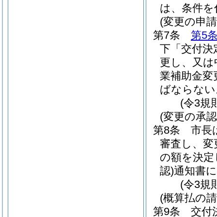
は、条件を
(変更の申請
第7条
第5
下「交付決
更し、又は
業補助金変
ばならない
(令3規
(変更の承認
第8条
市長
審査し、変
の額を決定
認)
通知書
(令3規
(概算払の請
第9条
交付