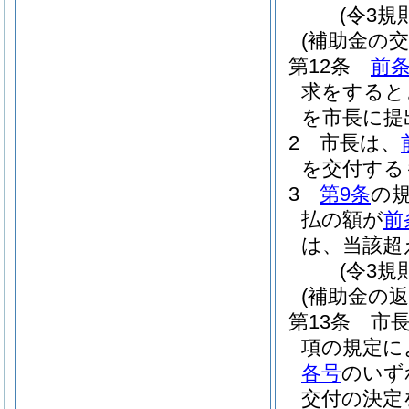
(令3規
(補助金の交
第12条
前
求をすると
を市長に提
2
市長は、
を交付する
3
第9条
の
払の額が
前
は、当該超
(令3規
(補助金の返
第13条
市
項の規定に
各号
のいず
交付の決定