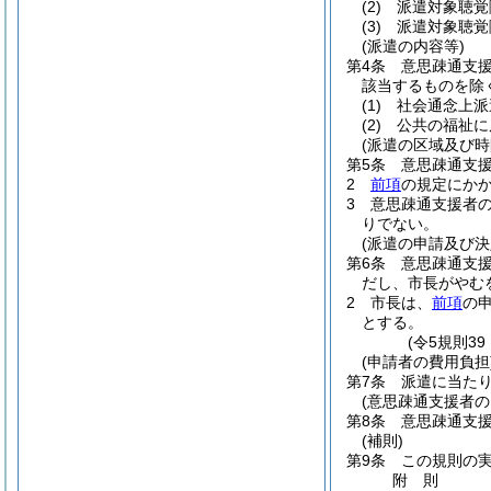
(2)
派遣対象聴覚
(3)
派遣対象聴覚
(派遣の内容等)
第4条
意思疎通支
該当するものを除
(1)
社会通念上派
(2)
公共の福祉に
(派遣の区域及び時
第5条
意思疎通支
2
前項
の規定にか
3
意思疎通支援者の
りでない。
(派遣の申請及び決
第6条
意思疎通支
だし、市長がやむ
2
市長は、
前項
の
とする。
(令5規則3
(申請者の費用負担
第7条
派遣に当た
(意思疎通支援者の
第8条
意思疎通支
(補則)
第9条
この規則の
附
則