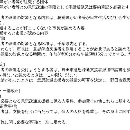
障がい者等が組織する団体
障がい者等との意思疎通の手段として手話通訳又は要約筆記を必要とす
援者の派遣の対象となる内容は、聴覚障がい者等が日常生活及び社会生
く。
遣することが好ましくないと市長が認める内容
反すると市長が認める内容
間)
援者の派遣の対象となる区域は、千葉県内とする。
かわらず、市長は、意思疎通支援者を派遣することが必要であると認め
派遣の対象となる時間は、午前8時30分から午後5時15分までとする。
定)
援者の派遣を受けようとする者は、野田市意思疎通支援者派遣申請書を派
を得ないと認めるときは、この限りでない。
申請があったときは、意思疎通支援者の派遣の可否を決定し、野田市意
9・一部改正)
)
り必要となる意思疎通支援者に係る入場料、参加費その他これらに類す
留意事項)
援者は、支援を行うに当たっては、個人の人格を尊重し、その身上に関
実施に関し必要な事項は、別に定める。