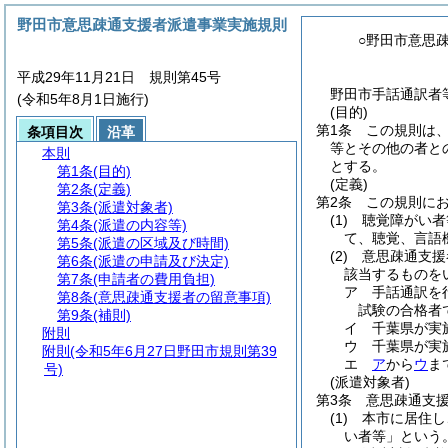
野田市意思疎通支援者派遣事業実施規則
○野田市意思
平成29年11月21日 規則第45号
野田市手話通訳者
(令和5年8月1日施行)
(目的)
第1条
この規則は
条項目次
沿革
等とその他の者と
本則
とする。
第1条
(目的)
(定義)
第2条
(定義)
第2条
この規則に
第3条
(派遣対象者)
(1)
聴覚障がい者
第4条
(派遣の内容等)
て、聴覚、言語
第5条
(派遣の区域及び時間)
(2)
意思疎通支援
第6条
(派遣の申請及び決定)
該当するものを
第7条
(申請者の費用負担)
ア
手話通訳を
第8条
(意思疎通支援者の留意事項)
試験の合格者
第9条
(補則)
イ
千葉県が実
附則
ウ
千葉県が実
附則
(令和5年6月27日野田市規則第39
エ
ア
から
ウ
ま
号)
(派遣対象者)
第3条
意思疎通支
(1)
本市に居住し
い者等」という。