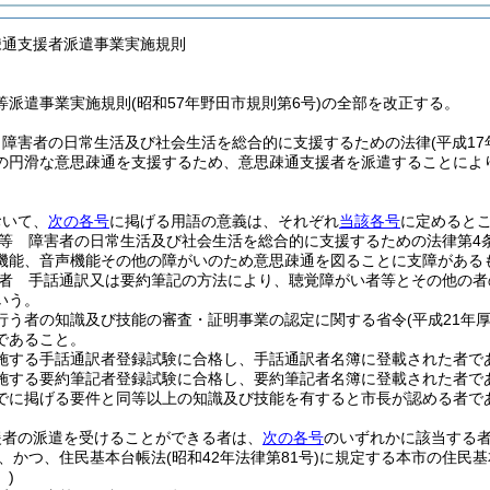
疎通支援者派遣事業実施規則
等派遣事業実施規則(昭和57年野田市規則第6号)の全部を改正する。
、障害者の日常生活及び社会生活を総合的に支援するための法律
(平成17
の円滑な意思疎通を支援するため、意思疎通支援者を派遣することによ
おいて、
次の各号
に掲げる用語の意義は、それぞれ
当該各号
に定めると
等 障害者の日常生活及び社会生活を総合的に支援するための法律第4
機能、音声機能その他の障がいのため意思疎通を図ることに支障がある
者 手話通訳又は要約筆記の方法により、聴覚障がい者等とその他の者
いう。
行う者の知識及び技能の審査・証明事業の認定に関する省令
(平成21年
であること。
施する手話通訳者登録試験に合格し、手話通訳者名簿に登載された者で
施する要約筆記者登録試験に合格し、要約筆記者名簿に登載された者で
でに掲げる要件と同等以上の知識及び技能を有すると市長が認める者で
援者の派遣を受けることができる者は、
次の各号
のいずれかに該当する
、かつ、住民基本台帳法
(昭和42年法律第81号)
に規定する本市の住民基
)