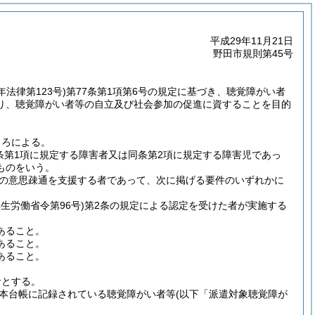
平成29年11月21日
野田市規則第45号
年法律第123号)
第77条第1項第6号の規定に基づき、聴覚障がい者
り、聴覚障がい者等の自立及び社会参加の促進に資することを目的
ころによる。
条第1項に規定する障害者又は同条第2項に規定する障害児であっ
ものをいう。
の意思疎通を支援する者であって、次に掲げる要件のいずれかに
厚生労働省令第96号)
第2条の規定による認定を受けた者が実施する
あること。
あること。
あること。
者とする。
本台帳に記録されている聴覚障がい者等
(以下「派遣対象聴覚障が