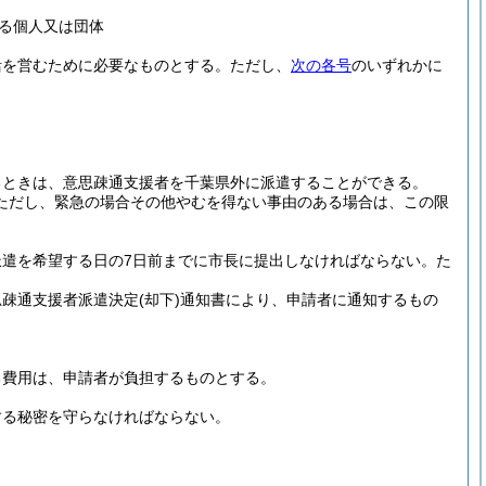
る個人又は団体
活を営むために必要なものとする。
ただし、
次の各号
のいずれかに
るときは、意思疎通支援者を千葉県外に派遣することができる。
ただし、緊急の場合その他やむを得ない事由のある場合は、この限
遣を希望する日の7日前までに市長に提出しなければならない。
た
思疎通支援者派遣決定
(却下)
通知書により、申請者に通知するもの
る費用は、申請者が負担するものとする。
する秘密を守らなければならない。