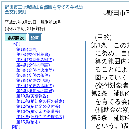
野田市三ツ堀里山自然園を育てる会補助
金交付規則
○野田市
平成29年3月29日 規則第18号
(令和7年5月21日施行)
(目的)
条項目次
沿革
第1条
この
本則
第1条
(目的)
に努め、自
第2条
(交付対象者)
第3条
(補助金の額等)
算の範囲内
第4条
(交付の申請)
ることによ
第5条
(交付の決定等)
第6条
(交付の条件)
図っていく
第7条
(変更の申請)
(交付対象者
第8条
(変更の承認等)
第9条
(概算払の請求)
第2条
補助
第10条
(実績報告)
を育てる会
第11条
(補助金の額の確定)
第12条
(補助金の交付等)
(補助金の額
第13条
(補助金の返還等)
第3条
補助
第14条
(公益性等の確認等)
第15条
(補則)
という。)
附則