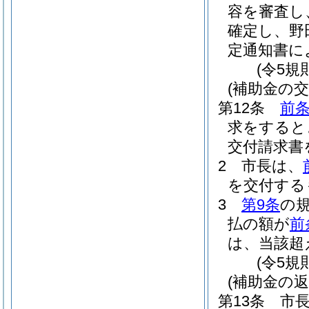
容を審査し
確定し、野
定通知書に
(令5規
(補助金の交
第12条
前
求をすると
交付請求書
2
市長は、
を交付する
3
第9条
の
払の額が
前
は、当該超
(令5規
(補助金の返
第13条
市