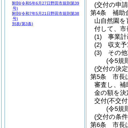
附則
(令和5年6月27日野田市規則第39
(交付の申請
号)
第4条
補助
附則
(令和7年5月21日野田市規則第38
号)
山自然園を
別表
(第3条)
付して、市
(1)
事業計
(2)
収支予
(3)
その他
(令5規
(交付の決定
第5条
市長
審査し、補
金の額を決
交付
(不交付
(令5規
(交付の条件
第6条
市長