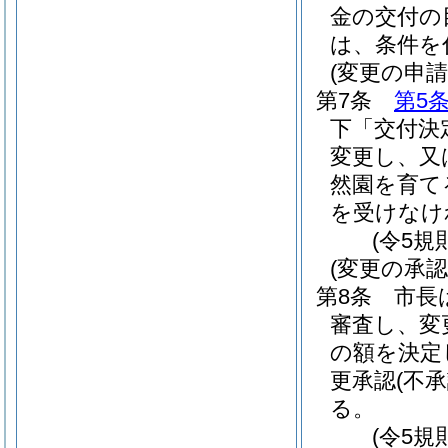
金の交付の
は、条件を
(変更の申請
第7条
第5
下「交付決
変更し、又
然園を育て
を受けなけ
(令5規
(変更の承認
第8条
市長
審査し、変
の額を決定
更承認
(不承
る。
(令5規