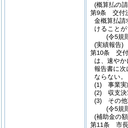
(概算払の請
第9条
交付
金概算払請
けることが
(令5規
(実績報告)
第10条
交
は、速やか
報告書に次
ならない。
(1)
事業実
(2)
収支決
(3)
その他
(令5規
(補助金の額
第11条
市