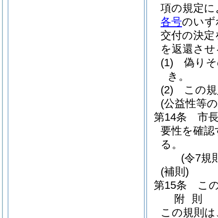
項の規定に
各号
のいず
交付の決定
を返還させ
(1)
偽りそ
き。
(2)
この規
(公益性等の
第14条
市
要性を確認
る。
(令7規
(補則)
第15条
こ
附
則
この規則は