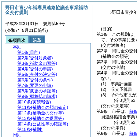
野田市青少年補導員連絡協議会事業補助
金交付規則
○野田市青少
平成28年3月31日 規則第59号
(目的)
(令和7年5月21日施行)
第1条
この規則は
て、その事業に要
条項目次
沿革
(交付対象者)
本則
第2条
補助金の交
第1条
(目的)
(補助金の額等)
第2条
(交付対象者)
第3条
補助金の交
第3条
(補助金の額等)
(交付の申請)
第4条
(交付の申請)
第4条
補助金の交
第5条
(交付の決定等)
ない。
第6条
(交付の条件)
(1)
事業計画書
第7条
(変更の申請)
(2)
収支予算書
第8条
(変更の承認等)
(3)
その他市長が
第9条
(概算払の請求)
(令3規則5
第10条
(実績報告)
(交付の決定等)
第11条
(補助金の額の確定)
第5条
市長は、
前
第12条
(補助金の交付等)
員連絡協議会事業
第13条
(補助金の返還等)
(令3規則5
第14条
(公益性等の確認等)
(交付の条件)
第15条
(補則)
第6条
市長は、
前
附則