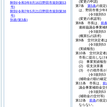
(変更の申請)
附則
(令和3年8月16日野田市規則第53
第7条
第5条
の規定
号)
は、野田市青少年
附則
(令和7年5月21日野田市規則第38
(令3規則5
号)
(変更の承認等)
別表
(第3条)
第8条
市長は、
前
連絡協議会事業補
(令3規則5
(概算払の請求)
第9条
交付決定者
(令3規則5
(実績報告)
第10条
交付決定者
市長に提出しなけ
(1)
事業実績報告
(2)
収支決算書
(3)
その他市長が
(令3規則5
(補助金の額の確定
第11条
市長は、
前
議会事業補助金交
(令3規則5
(補助金の交付等)
第12条
前条
の規定
ならない。