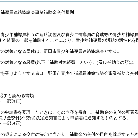
年補導員連絡協議会事業補助金交付規則
、青少年補導員相互の連絡調整及び青少年補導員の育成等の青少年補導
する経費の一部を補助することにより、青少年補導員の活動の活性化を
付の対象となる団体は、野田市青少年補導員連絡協議会とする。
付の対象となる経費
(以下「補助対象経費」という。)
及び補助金の額は、
付を受けようとする者は、野田市青少年補導員連絡協議会事業補助金交
必要と認める書類
3・一部改正)
条
の申請書を受理したときは、その内容を審査し、補助金の交付の可否
補助金交付
(不交付)
決定通知書により申請者に通知するものとする。
3・一部改正)
条
の規定による交付の決定に当たり、補助金の交付の目的を達成するた