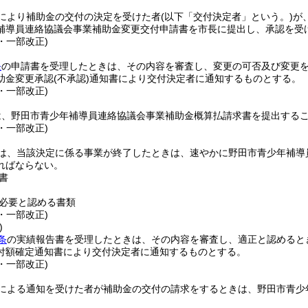
により補助金の交付の決定を受けた者
(以下「交付決定者」という。)
が
補導員連絡協議会事業補助金変更交付申請書を市長に提出し、承認を受
3・一部改正)
条
の申請書を受理したときは、その内容を審査し、変更の可否及び変更
助金変更承認
(不承認)
通知書により交付決定者に通知するものとする。
3・一部改正)
は、野田市青少年補導員連絡協議会事業補助金概算払請求書を提出する
3・一部改正)
は、当該決定に係る事業が終了したときは、速やかに野田市青少年補導
ればならない。
書
必要と認める書類
3・一部改正)
)
条
の実績報告書を受理したときは、その内容を審査し、適正と認めると
付額確定通知書により交付決定者に通知するものとする。
3・一部改正)
による通知を受けた者が補助金の交付の請求をするときは、野田市青少