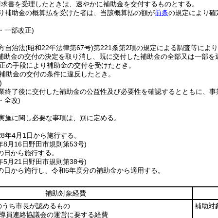
請求書を受理したときは、速やかに補助金を交付するものとする。
り補助金の概算払を受けた者は、当該概算払の額が
前条
の規定により確
3・一部改正)
方自治法
(昭和22年法律第67号)
第221条第2項の規定による調査等によ
補助金の交付の決定を取り消し、既に交付した補助金の全部又は一部を
正の手段により補助金の交付を受けたとき。
補助金の交付の条件に違反したとき。
)
業終了後に交付した補助金の公益性及び必要性を確認するとともに、事
・全改)
実施に関し必要な事項は、別に定める。
8年4月1日から施行する。
年8月16日
野田市規則第53号)
の日から施行する。
年5月21日
野田市規則第38号)
の日から施行し、令和6年度分の補助金から適用する。
補助対象経費
のうち市長が認めるもの
補助対
補導員連絡協議会の運営に要する経費