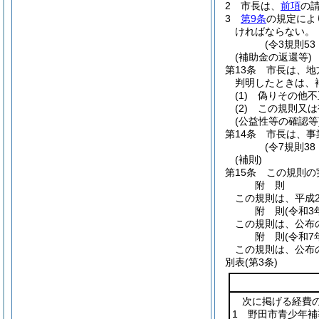
2
市長は、
前項
の
3
第9条
の規定によ
ければならない。
(令3規則5
(補助金の返還等)
第13条
市長は、地
判明したときは、
(1)
偽りその他不
(2)
この規則又は
(公益性等の確認等
第14条
市長は、事
(令7規則38
(補則)
第15条
この規則の
附
則
この規則は、平成2
附
則
(令和3
この規則は、公布
附
則
(令和7
この規則は、公布
別表
(第3条)
次に掲げる経費
1 野田市青少年