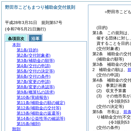
野田市こどもまつり補助金交付規則
○野田市こど
平成28年3月31日 規則第57号
(目的)
(令和7年5月21日施行)
第1条
この規則は
催する団体に対し
条項目次
沿革
資することを目的
本則
(交付対象者)
第1条
(目的)
第2条
補助金の交
第2条
(交付対象者)
(補助金の額等)
第3条
(補助金の額等)
第3条
補助金の交
第4条
(交付の申請)
2
補助金の額は、
第5条
(交付の決定等)
(交付の申請)
第6条
(交付の条件)
第4条
補助金の交
第7条
(変更の申請)
(1)
事業計画書
第8条
(変更の承認等)
(2)
収支予算書
第9条
(概算払の請求)
(3)
その他市長が
第10条
(実績報告)
(令3規則5
第11条
(補助金の額の確定)
(交付の決定等)
第12条
(補助金の交付等)
第5条
市長は、
前
第13条
(補助金の返還等)
り補助金交付
(不交
第14条
(公益性等の確認等)
(令3規則5
第15条
(補則)
(交付の条件)
附則