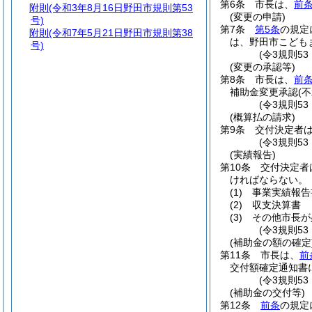
第6条
市長は、
前
附則
(令和3年8月16日野田市規則第53
(変更の申請)
号)
第7条
第5条
の規定
附則
(令和7年5月21日野田市規則第38
は、野田市こども
号)
(令3規則5
(変更の承認等)
第8条
市長は、
前
補助金変更承認
(
(令3規則5
(概算払の請求)
第9条
交付決定者
(令3規則5
(実績報告)
第10条
交付決定者
ければならない。
(1)
事業実績報告
(2)
収支決算書
(3)
その他市長が
(令3規則5
(補助金の額の確定
第11条
市長は、
前
交付額確定通知書
(令3規則5
(補助金の交付等)
第12条
前条
の規定