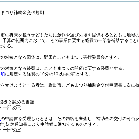
もまつり補助金交付規則
、市の将来を担う子どもたちに創作や遊びの場を提供するとともに地域
、予算の範囲内において、その事業に要する経費の一部を補助すること
とする。
付の対象となる団体は、野田市こどもまつり実行委員会とする。
付の対象となる経費は、こどもまつりの開催に要する経費とする。
前項
に規定する経費の10分の10以内の額とする。
付を受けようとする者は、野田市こどもまつり補助金交付申請書に次に
必要と認める書類
3・一部改正)
条
の申請書を受理したときは、その内容を審査し、補助金の交付の可否
付)
決定通知書により申請者に通知するものとする。
3・一部改正)