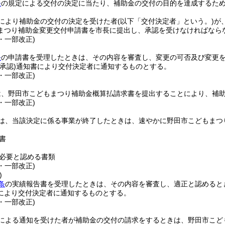
条
の規定による交付の決定に当たり、補助金の交付の目的を達成するた
により補助金の交付の決定を受けた者
(以下「交付決定者」という。)
が
まつり補助金変更交付申請書を市長に提出し、承認を受けなければなら
3・一部改正)
条
の申請書を受理したときは、その内容を審査し、変更の可否及び変更
不承認)
通知書により交付決定者に通知するものとする。
3・一部改正)
は、野田市こどもまつり補助金概算払請求書を提出することにより、補
3・一部改正)
は、当該決定に係る事業が終了したときは、速やかに野田市こどもまつ
書
必要と認める書類
3・一部改正)
)
条
の実績報告書を受理したときは、その内容を審査し、適正と認めると
により交付決定者に通知するものとする。
3・一部改正)
による通知を受けた者が補助金の交付の請求をするときは、野田市こど