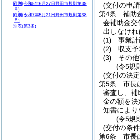
附則
(令和5年6月27日野田市規則第39
(交付の申請
号)
第4条
補助
附則
(令和7年5月21日野田市規則第38
号)
会補助金交
別表
(第3条)
出しなけれ
(1)
事業計
(2)
収支予
(3)
その他
(令5規
(交付の決定
第5条
市長
審査し、補
金の額を決
知書により
(令5規
(交付の条件
第6条
市長