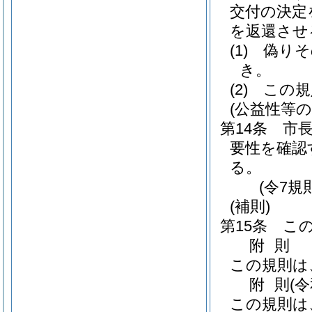
交付の決定
を返還させ
(1)
偽りそ
き。
(2)
この規
(公益性等の
第14条
市
要性を確認
る。
(令7規
(補則)
第15条
こ
附
則
この規則は
附
則
(
この規則は