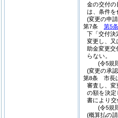
金の交付の
は、条件を
(変更の申請
第7条
第5
下「交付決
変更し、又
助金変更交
らない。
(令5規
(変更の承認
第8条
市長
審査し、変
の額を決定
書により交
(令5規
(概算払の請