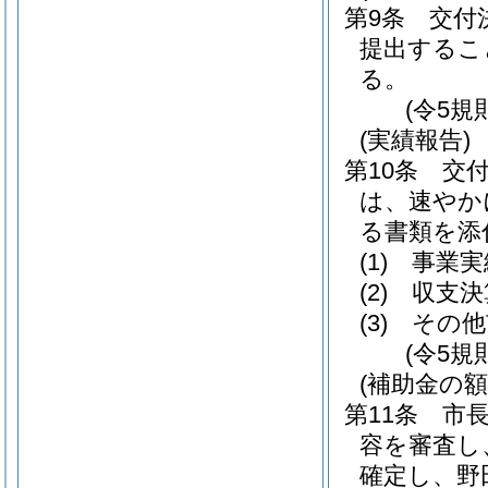
第9条
交付
提出するこ
る。
(令5規
(実績報告)
第10条
交
は、速やか
る書類を添
(1)
事業実
(2)
収支決
(3)
その他
(令5規
(補助金の額
第11条
市
容を審査し
確定し、野