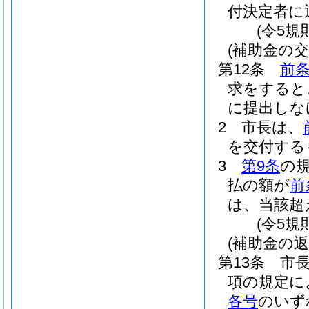
付決定者に
(令5規
(補助金の交
第12条
前
求をすると
に提出しな
2
市長は、
を交付する
3
第9条
の
払の額が
前
は、当該超
(令5規
(補助金の返
第13条
市
項の規定に
各号
のいず