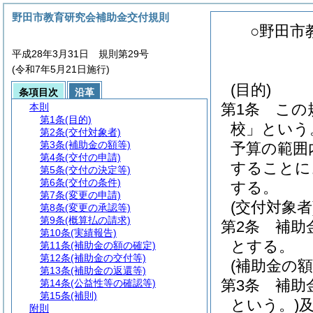
野田市教育研究会補助金交付規則
○野田市
平成28年3月31日 規則第29号
(令和7年5月21日施行)
(目的)
条項目次
沿革
第1条
この
本則
第1条
(目的)
校」という
第2条
(交付対象者)
第3条
(補助金の額等)
予算の範囲
第4条
(交付の申請)
することに
第5条
(交付の決定等)
第6条
(交付の条件)
する。
第7条
(変更の申請)
(交付対象者
第8条
(変更の承認等)
第9条
(概算払の請求)
第2条
補助
第10条
(実績報告)
とする。
第11条
(補助金の額の確定)
第12条
(補助金の交付等)
(補助金の額
第13条
(補助金の返還等)
第3条
補助
第14条
(公益性等の確認等)
第15条
(補則)
という。)
附則