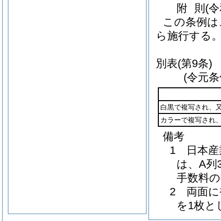
附
則
(
この条例は
ら施行する
別表
(第9条)
(令元条
白黒で複写され、
カラーで複写され
備考
1 日本
は、A列
手数料の
2 両面
を1枚と