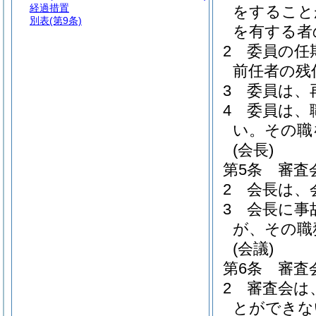
経過措置
をすること
別表
(第9条)
を有する者
2
委員の任
前任者の残
3
委員は、
4
委員は、
い。
その職
(会長)
第5条
審査
2
会長は、
3
会長に事
が、その職
(会議)
第6条
審査
2
審査会は
とができな