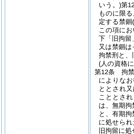
いう。)
第1
ものに限る
定する禁錮
この項にお
下「旧拘留
又は禁錮は
拘禁刑と、
(人の資格
第12条
拘
によりなお
ととされ又
こととされ
は、無期拘
と、有期拘
に処せられ
旧拘留に処