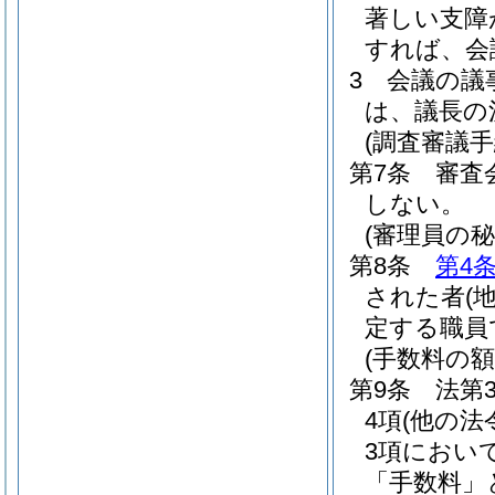
著しい支障
すれば、会
3
会議の議
は、議長の
(調査審議手
第7条
審査
しない。
(審理員の秘
第8条
第4
された者
(
定する職員
(手数料の額
第9条
法第
4項
(他の法
3項におい
「手数料」