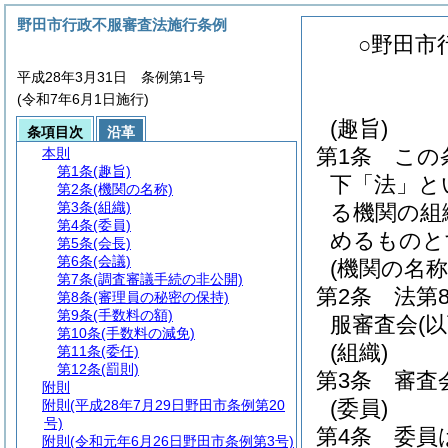
野田市行政不服審査法施行条例
○野田市
平成28年3月31日 条例第1号
(令和7年6月1日施行)
(趣旨)
条項目次
沿革
第1条
この
本則
第1条
(趣旨)
下「法」と
第2条
(機関の名称)
第3条
(組織)
る機関の組
第4条
(委員)
めるものと
第5条
(会長)
第6条
(会議)
(機関の名称
第7条
(調査審議手続の非公開)
第2条
法第
第8条
(審理員の秘密の保持)
第9条
(手数料の額)
服審査会
(
第10条
(手数料の減免)
(組織)
第11条
(委任)
第12条
(罰則)
第3条
審査
附則
(委員)
附則
(平成28年7月29日野田市条例第20
号)
第4条
委員
附則
(令和元年6月26日野田市条例第3号)