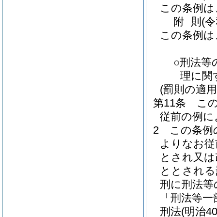
この条例は
附
則
(
この条例は
○刑法等
理に関
(罰則の適
第11条
こ
従前の例に
2
この条例
よりなお従
とされ又は
ととされる
刑に刑法等
「刑法等一
刑法
(明治