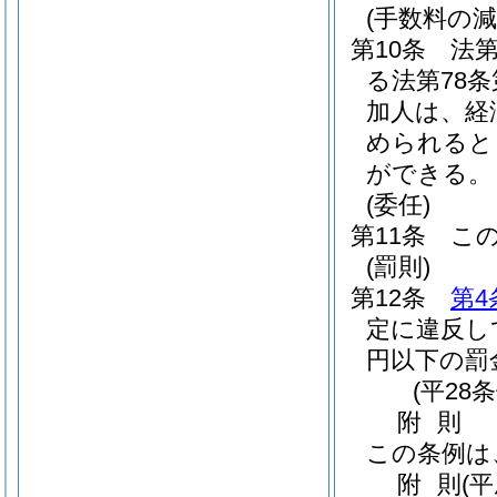
(手数料の減
第10条
法第
る法第78
加人は、経
められると
ができる。
(委任)
第11条
こ
(罰則)
第12条
第4
定に違反し
円以下の罰
(平28
附
則
この条例は
附
則
(