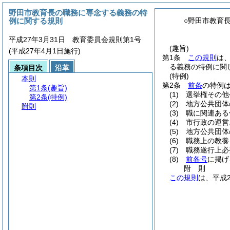
野田市教育長の職務に専念する義務の特
例に関する規則
○野田市教育
平成27年3月31日 教育委員会規則第1号
(趣旨)
(平成27年4月1日施行)
第1条
この規則
は
る義務の特例に関
条項目次
沿革
(特例)
本則
第2条
前条
の特例
第1条
(趣旨)
(1)
選挙権その他
第2条
(特例)
(2)
地方公共団体
附則
(3)
職に関連ある
(4)
市行政の運営
(5)
地方公共団体
(6)
職務上の教養
(7)
職務遂行上必
(8)
前各号
に掲げ
附
則
この規則
は、平成