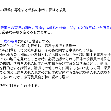
長の職務に専念する義務の特例に関する規則
、
野田市教育長の職務に専念する義務の特例に関する条例
(平成27年野田
し必要な事項を定めるものとする。
は、
次の各号
に掲げる場合とする。
公民としての権利を行使し、義務を履行する場合
の特別職としての職を兼ね、その職に関する事務を行う場合
他の地方公共団体の公務員としての職を兼ね、その職に関する事務を行
上その地位を兼ねることが特に必要と認められる団体の役職員の地位を
の機関、学校その他の団体から委嘱を受け市政又は学術に関し、講演、
を目的とする講習会、講演その他これらに類するものであって国、県又
要な国又は県その他の地方公共団体の実施する競争試験その他の試験を
るもののほか、教育委員会が特に認める場合
27年4月1日から施行する。