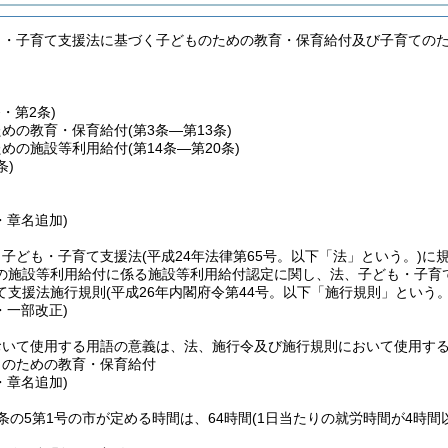
も・子育て支援法に基づく子どものための教育・保育給付及び子育ての
条・第2条)
ための教育・保育給付
(第3条―第13条)
ための施設等利用給付
(第14条―第20条)
条)
・章名追加)
、子ども・子育て支援法
(平成24年法律第65号。以下「法」という。)
に
の施設等利用給付に係る施設等利用給付認定に関し、法、子ども・子育
て支援法施行規則
(平成26年内閣府令第44号。以下「施行規則」という。
・一部改正)
おいて使用する用語の意義は、法、施行令及び施行規則において使用す
ものための教育・保育給付
・章名追加)
条の5第1号の市が定める時間は、64時間
(1日当たりの就労時間が4時間