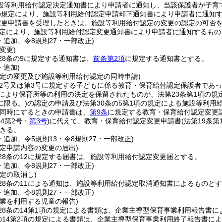
設等利用給付認定決定通知書により申請者に通知し、当該保護者が子育
の規定により、施設等利用給付認定申請却下通知書により申請者に通知
変更申請書を受理したときは、施設等利用給付認定の変更の認定の可否
の規定により、施設等利用給付認定変更通知書により申請者に通知するも
・追加、令8規則27・一部改正)
変更)
28条の9に規定する通知書は、
前条第2項
に規定する通知書とする。
・追加)
認定の変更及び施設等利用給付認定の同時申請)
第2号又は第3号に規定する子どもに係る教育・保育給付認定保護者であ
により保育所等の利用の決定を保留されたものが、法第23条第1項の規
に限る。)
の認定の申請及び法第30条の5第1項の規定による施設等利用
同時にするときの申請書は、
第9条
に規定する教育・保育給付認定変更
の4第2号・
第3号
)
に代えて、教育・保育給付認定変更申請書
(法第19条第
きる。
・追加、令5規則13・令8規則27・一部改正)
認定申請内容の変更の届出)
28条の12に規定する届書は、施設等利用給付認定変更届とする。
・追加、令8規則27・一部改正)
定の取消し)
28条の11による通知は、施設等利用給付認定取消通知書によるものと
・追加、令8規則27・一部改正)
事業を利用する児童の報告)
28条の14第1項の規定による書類は、企業主導型保育事業利用報告書に
の14第2項の規定による書類は、企業主導型保育事業利用終了報告書に