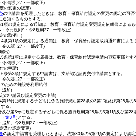
・令8規則27・一部改正)
定の変更の認定)
条
の申請書を受理したときは、教育・保育給付認定の変更の認定の可否
に通知するものとする。
第1項の規定による通知は、教育・保育給付認定変更認定依頼書によるも
44・令元規則9・令8規則27・一部改正)
定の取消し)
14条第1項の規定による通知は、教育・保育給付認定取消通知書による
・令8規則27・一部改正)
届出)
15条第1項に規定する届書は、教育・保育給付認定申請内容変更届とす
・令8規則27・一部改正)
付の申請)
16条第2項に規定する申請書は、支給認定証再交付申請書とする。
・令8規則27・一部改正)
てのための施設等利用給付
・追加)
認定の申請及び認定変更の申請)
の4第1号に規定する子どもに係る施行規則第28条の3第1項及び第28条
とする。
2号及び第3号に規定する子どもに係る施行規則第28条の3第1項及び第2
号・
第3号
)
とする。
・追加、令8規則27・一部改正)
定及び認定変更)
条
の認定申請書を受理したときは、法第30条の5第2項の規定により認