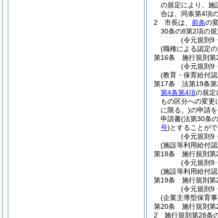
の規定により、施
合は、同条第4項
2
市長は、
前条
の
30条の8第2項
(令元規則9
(職権による認定の
第16条
施行規則第
(令元規則9
(教育・保育給付
第17条
法第19条
第4条第4項
の規定
もの区分への変更
に限る。)
の申請を
申請書
(法第30条
号
)
とすることがで
(令元規則9
(施設等利用給付
第18条
施行規則第
(令元規則9
(施設等利用給付認
第19条
施行規則第
(令元規則9
(企業主導型保育
第20条
施行規則第
2
施行規則第28条