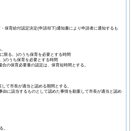
育・保育給付認定決定
(申請却下)
通知書により申請者に通知するも
る。
でに限る。)
のうち保育を必要とする時間
。)
のうち保育を必要とする時間
る場合の保育必要量の認定は、保育短時間とする。
案して市長が適当と認める期間とする。
げる事由に該当するものとして認めた事情を勘案して市長が適当と認め
る。