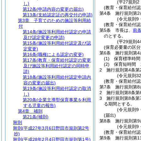
(平27規則
し)
(教育・保育給付認
第12条
(申請内容の変更の届出)
第4条
施行規則第2
第13条
(支給認定証の再交付の申請)
(令元規則9
第3章
子育てのための施設等利用給
(教育・保育給付認
付
第5条
市長は、
前
第14条
(施設等利用給付認定の申請
のとする。
及び認定変更の申請)
(平29規則
第15条
(施設等利用給付認定及び認
(保育必要量の区分
定変更)
第6条
施行規則第
第16条
(職権による認定の変更)
(1)
保育標準時間
第17条
(教育・保育給付認定の変更
(2)
保育短時間 
及び施設等利用給付認定の同時申
2
施行規則第4条第
請)
(令元規則3
第18条
(施設等利用給付認定申請内
(教育・保育給付認
容の変更の届出)
第7条
施行規則第8
第19条
(施設等利用給付認定の取消
2
施行規則第8条第
し)
3
施行規則第8条第
第20条
(企業主導型保育事業を利用
る期間とする。
する児童の報告)
(令元規則9
第4章
補則
(届出)
第21条
(補則)
第8条
施行規則第9
附則
(令元規則9
附則
(平成27年3月6日野田市規則第2号
(教育・保育給付認
抄)
第9条
施行規則第1
附則
(平成28年2月4日野田市規則第1号)