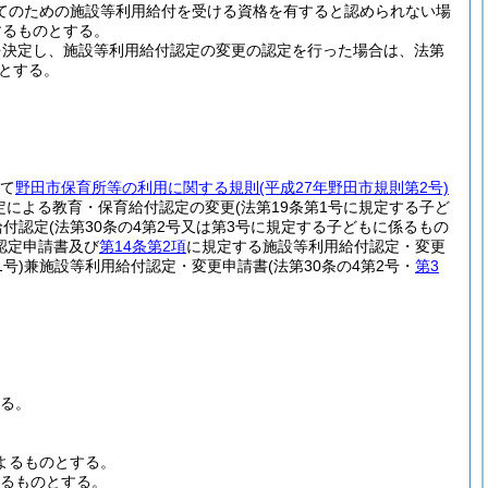
てのための施設等利用給付を受ける資格を有すると認められない場
するものとする。
を決定し、施設等利用給付認定の変更の認定を行った場合は、法第
のとする。
って
野田市保育所等の利用に関する規則
(平成27年野田市規則第2号)
定による教育・保育給付認定の変更
(法第19条第1号に規定する子ど
給付認定
(法第30条の4第2号又は第3号に規定する子どもに係るもの
認定申請書及び
第14条第2項
に規定する施設等利用給付認定・変更
1号)
兼施設等利用給付認定・変更申請書
(法第30条の4第2号・
第3
する。
よるものとする。
よるものとする。