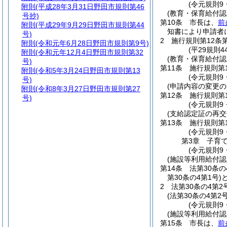
(令元規則9
附則
(平成28年3月31日野田市規則第46
(教育・保育給付認
号抄)
第10条
市長は、
前
附則
(平成29年9月29日野田市規則第44
知書により申請者
号)
2
施行規則第12条
附則
(令和元年6月28日野田市規則第9号)
(平29規則
附則
(令和元年12月4日野田市規則第32
(教育・保育給付認
号)
第11条
施行規則第
附則
(令和5年3月24日野田市規則第13
(令元規則9
号)
(申請内容の変更の
附則
(令和8年3月27日野田市規則第27
第12条
施行規則第
号)
(令元規則9
(支給認定証の再交
第13条
施行規則第
(令元規則9
第3章
子育
(令元規則9
(施設等利用給付
第14条
法第30条
第30条の4第1号)
2
法第30条の4第
(法第30条の4第2
(令元規則9
(施設等利用給付認
第15条
市長は、
前