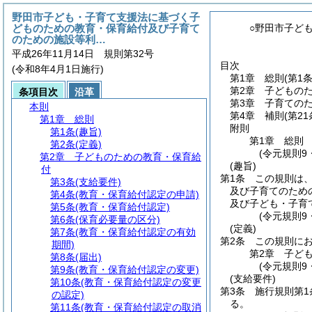
野田市子ども・子育て支援法に基づく子
どものための教育・保育給付及び子育て
○野田市子ど
のための施設等利…
平成26年11月14日 規則第32号
目次
(令和8年4月1日施行)
第1章
総則
(第1
第2章
子どもの
条項目次
沿革
第3章
子育ての
本則
第4章
補則
(第21
第1章
総則
附則
第1条
(趣旨)
第1章
総則
第2条
(定義)
(令元規則9
第2章
子どものための教育・保育給
(趣旨)
付
第1条
この規則は
第3条
(支給要件)
及び子育てのため
第4条
(教育・保育給付認定の申請)
及び子ども・子育
第5条
(教育・保育給付認定)
(令元規則9
第6条
(保育必要量の区分)
(定義)
第7条
(教育・保育給付認定の有効
第2条
この規則に
期間)
第2章
子ど
第8条
(届出)
(令元規則9
第9条
(教育・保育給付認定の変更)
(支給要件)
第10条
(教育・保育給付認定の変更
第3条
施行規則第1
の認定)
る。
第11条
(教育・保育給付認定の取消