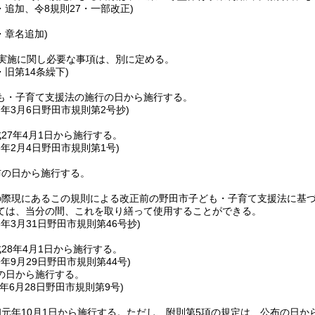
・追加、令8規則27・一部改正)
・章名追加)
実施に関し必要な事項は、別に定める。
・旧第14条繰下)
も・子育て支援法の施行の日から施行する。
7年3月6日
野田市規則第2号抄)
27年4月1日から施行する。
8年2月4日
野田市規則第1号)
布の日から施行する。
の際現にあるこの規則による改正前の野田市子ども・子育て支援法に基
ては、当分の間、これを取り繕って使用することができる。
8年3月31日
野田市規則第46号抄)
28年4月1日から施行する。
9年9月29日
野田市規則第44号)
の日から施行する。
年6月28日
野田市規則第9号)
元年10月1日から施行する。
ただし、附則第5項の規定は、公布の日か