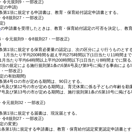
2・令元規則9・一部改正)
定の申請)
条第1項に規定する申請書は、教育・保育給付認定申請書とする。
・令8規則27・一部改正)
定)
条
の申請書を受理したときは、教育・保育給付認定の可否を決定し、教
44・令元規則9・令8規則27・一部改正)
)
4条第1項に規定する保育必要量の認定は、次の区分により行うものとす
 1月当たり平均200時間を超え平均275時間以下
(1日当たり11時間ま
1月当たり平均64時間以上平均200時間以下
(1日当たり8時間までに限る
2項の規定による施行規則第1条の5第6号及び第9号に掲げる事由によ
2・一部改正)
定の有効期間)
条第4号ロの市が定める期間は、90日とする。
6号及び第12号の市が定める期間は、育児休業に係る子どもの年齢を勘
7号及び第13号の市が定める期間は、施行規則第1条の5第10号に掲
・令元規則32・一部改正)
条第1項に規定する届書は、現況届とする。
・令8規則27・一部改正)
定の変更)
1条第1項に規定する申請書は、教育・保育給付認定変更認定申請書とす