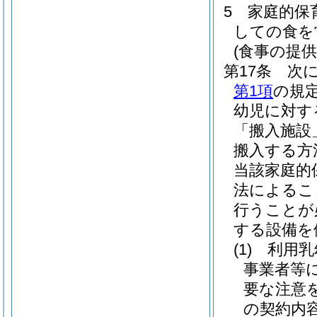
5
家庭的保
しての食を
(食事の提供
第17条
次
第1項
の規
幼児に対す
「搬入施設
搬入する方
当該家庭的
法によるこ
行うことが
する設備を
(1)
利用乳
事業者等
要な注意
の契約内