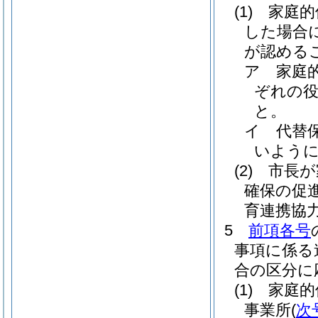
(1)
家庭的
した場合
が認める
ア
家庭
ぞれの
と。
イ
代替
いよう
(2)
市長が
確保の促
育連携協
5
前項各号
事項に係る
合の区分に
(1)
家庭的
事業所
(
次