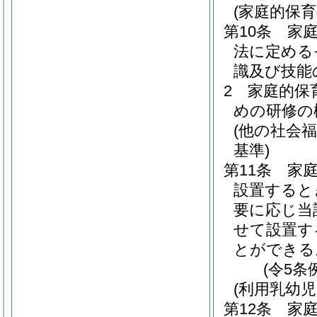
(家庭的保
第10条
家
法に定める
識及び技能
2
家庭的保
めの研修の
(他の社会
基準)
第11条
家
設置すると
要に応じ当
せて設置す
とができる
(令5条
(利用乳幼
第12条
家