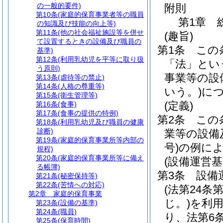
の一般的要件)
附則
第10条
(家庭的保育事業者等の職員
第1章
の知識及び技能の向上等)
第11条
(他の社会福祉施設等を併せ
(趣旨)
て設置するときの設備及び職員の
第1条
この
基準)
第12条
(利用乳幼児を平等に取り扱
「法」とい
う原則)
事業等の設
第13条
(虐待等の禁止)
第14条
(人格の尊重等)
いう。)
に
第15条
(衛生管理等)
(定義)
第16条
(食事)
第17条
(食事の提供の特例)
第2条
この
第18条
(利用乳幼児及び職員の健康
診断)
業等の設備
第19条
(家庭的保育事業所等内部の
号)
の例に
規程)
第20条
(家庭的保育事業所等に備え
(設備運営基
る帳簿)
第3条
設備
第21条
(秘密保持等)
第22条
(苦情への対応)
(法第24
第2章
家庭的保育事業
じ。)
を利
第23条
(設備の基準)
第24条
(職員)
り、法第6条
第25条
(保育時間)