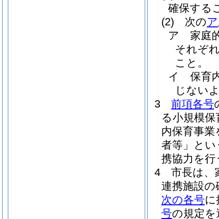
確保する
(2)
次の
ア
ア
家庭
それぞ
こと。
イ
保育
じない
3
前項各号
る小規模保
内保育事業
者等」とい
携協力を行
4
市長は、
連携施設の
次の各号
に
号
の規定を