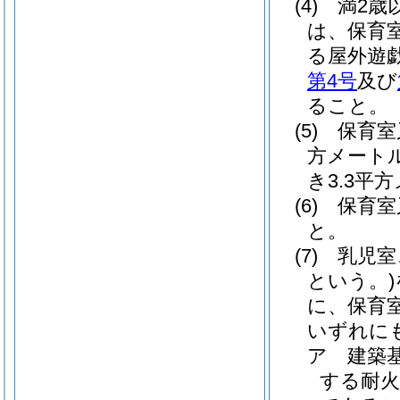
(4)
満2歳
は、保育
る屋外遊
第4号
及び
ること。
(5)
保育室
方メート
き3.3平
(6)
保育室
と。
(7)
乳児室
という。)
に、保育
いずれに
ア
建築
する耐火