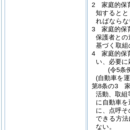
2
家庭的保
知するとと
ればならな
3
家庭的保
保護者との
基づく取組
4
家庭的保
い、必要に
(令5条
(自動車を
第8条の3
活動、取組
に自動車を
に、点呼そ
できる方法
ない。