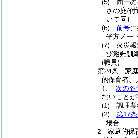
(5)
同一の
さの庭
(
いて同じ。
(6)
前号
に
平方メー
(7)
火災報
び避難訓
(職員)
第24条
家
的保育者、
し、
次の各
ないことが
(1)
調理業
(2)
第17
場合
2
家庭的保