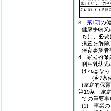
児」という。)
の利
乳幼児に対する健
3
第1項
の
健康手帳又
もに、必要
措置を解除
保育事業者
4
家庭的保
利用乳幼児
ければなら
(令7条
(家庭的保
第19条
家
ての重要事
(1)
事業の