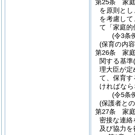
第25条
家
を原則とし
を考慮して
て「家庭的
(令3条
(保育の内容
第26条
家
関する基準
理大臣が定
て、保育す
ければなら
(令5条
(保護者との
第27条
家
密接な連絡
及び協力を