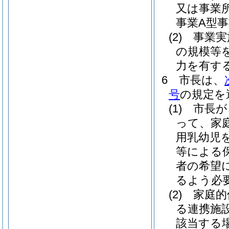
又は事業
事業A型
(2)
事業実
の規模等
力を有す
6
市長は、
号
の規定を
(1)
市長が
って、家
用乳幼児
等による
者の希望
るよう必
(2)
家庭的
る連携施
該当する