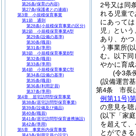
2号又は同
第26条
(保育の内容)
第27条
(保護者との連絡)
れる児童で
第3章
小規模保育事業
第1節
通則
にあっては
第28条
(小規模保育事業の区分)
児」という
第2節
小規模保育事業A型
第29条
(設備の基準)
あり、かつ
第30条
(職員)
う事業所
(
第31条
(準用)
第3節
小規模保育事業B型
む。以下同
第32条
(職員)
やかに育成
第33条
(準用)
第4節
小規模保育事業C型
(令3条
第34条
(設備の基準)
(設備運営基
第35条
(職員)
第36条
(利用定員)
第4条
市長
第37条
(準用)
第4章
居宅訪問型保育事業
例第11号)
第
第38条
(居宅訪問型保育事業)
の意見を聴
第39条
(設備及び備品)
第40条
(職員)
(以下「家
第41条
(居宅訪問型保育連携施設)
を超えて、
第42条
(準用)
第5章
事業所内保育事業
とができる
第43条
(利用定員の設定)