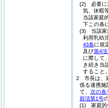
(2)
必要に
気、休暇
当該家庭
下この条
(3)
当該家
利用乳幼
43条
に規
及び
第4項
に際して
き続き当
すること
2
市長は、
係る連携施
て、
次の各
前項第1号
(1)
家庭的