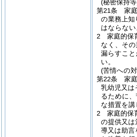
(秘密保持等
第21条
家
の業務上知
はならない
2
家庭的保
なく、その
漏らすこと
い。
(苦情への対
第22条
家
乳幼児又は
るために、
な措置を講
2
家庭的保
の提供又は
導又は助言