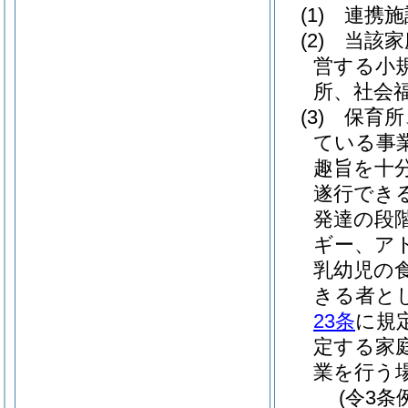
(1)
連携施
(2)
当該家
営する小
所、社会
(3)
保育所
ている事
趣旨を十
遂行でき
発達の段
ギー、ア
乳幼児の
きる者と
23条
に規
定する家
業を行う
(令3条