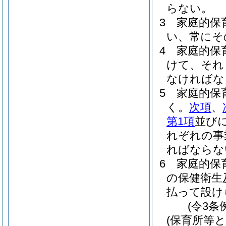
らない。
3
家庭的保
い、常にそ
4
家庭的保
けて、それ
なければな
5
家庭的保
く。
次項
、
第1項
並び
れぞれの事
ればならな
6
家庭的保
の保健衛生
払って設け
(令3条
(保育所等と