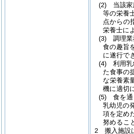
(2)
当該家
等の栄養
点からの
栄養士に
(3)
調理業
食の趣旨
に遂行で
(4)
利用乳
た食事の
な栄養素
機に適切
(5)
食を通
乳幼児の
項を定め
努めるこ
2
搬入施設