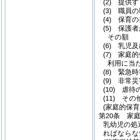
(2)
提供す
(3)
職員の
(4)
保育の
(5)
保護者
その額
(6)
乳児及
(7)
家庭的
利用に当
(8)
緊急時
(9)
非常災
(10)
虐待
(11)
その
(家庭的保
第20条
家
乳幼児の処
ればならな