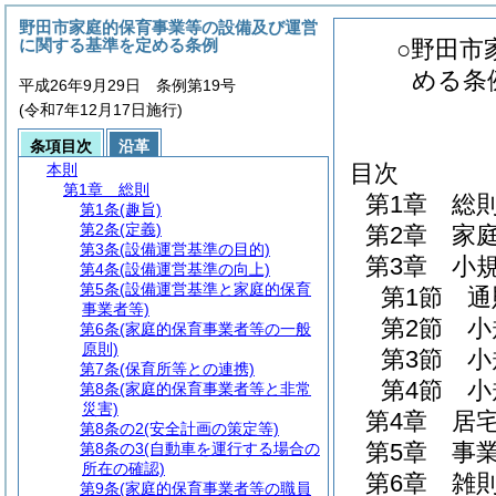
野田市家庭的保育事業等の設備及び運営
に関する基準を定める条例
○野田市
める条
平成26年9月29日 条例第19号
(令和7年12月17日施行)
条項目次
沿革
目次
本則
第1章
総則
第1章
総
第1条
(趣旨)
第2条
(定義)
第2章
家
第3条
(設備運営基準の目的)
第3章
小
第4条
(設備運営基準の向上)
第5条
(設備運営基準と家庭的保育
第1節
通
事業者等)
第2節
小
第6条
(家庭的保育事業者等の一般
原則)
第3節
小
第7条
(保育所等との連携)
第4節
小
第8条
(家庭的保育事業者等と非常
災害)
第4章
居
第8条の2
(安全計画の策定等)
第5章
事
第8条の3
(自動車を運行する場合の
所在の確認)
第6章
雑
第9条
(家庭的保育事業者等の職員