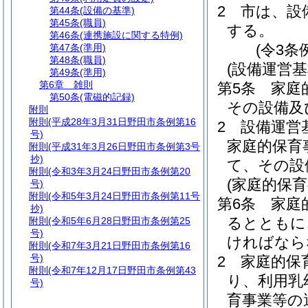
2
市は、設
第44条
(設備の基準)
第45条
(職員)
する。
第46条
(連携施設に関する特例)
(令3条
第47条
(準用)
第48条
(職員)
(設備運営
第49条
(準用)
第6章
雑則
第5条
家庭
第50条
(電磁的記録)
その設備及
附則
附則
(平成28年3月31日野田市条例第16
2
設備運営
号)
家庭的保育
附則
(平成31年3月26日野田市条例第3号
抄)
て、その設
附則
(令和3年3月24日野田市条例第20
(家庭的保
号)
附則
(令和5年3月24日野田市条例第11号
第6条
家庭
抄)
るとともに
附則
(令和5年6月28日野田市条例第25
号)
ければなら
附則
(令和7年3月21日野田市条例第16
号)
2
家庭的保
附則
(令和7年12月17日野田市条例第43
り、利用乳
号)
育事業等の