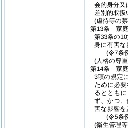
会的身分又
差別的取扱
(虐待等の禁
第13条
家
第33条の
身に有害な
(令7条
(人格の尊重
第14条
家
3項の規定
ために必要
るとともに
ず、かつ、
害な影響を
(令5条
(衛生管理等