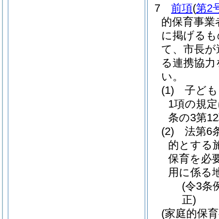
7
前項
(
第2
的保育事業
に掲げるも
て、市長が
る連携協力
い。
(1)
子ども
1項の規
条の3第1
(2)
法第6
的とする
保育を必
用に係る
(令3条
正)
(家庭的保