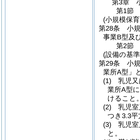
第3章
第1節
(小規模保育
第28条
小
事業B型及
第2節
(設備の基準
第29条
小
業所A型」
(1)
乳児又
業所A型
けること
(2)
乳児室
つき3.3
(3)
乳児室
と。