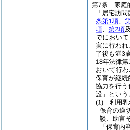
第7条
家庭
「居宅訪問
条第1項
、
項
、
第2項
でにおいて
実に行われ
了後も満3
18年法律第1
おいて行わ
保育が継続
協力を行う
設」という
(1)
利用乳
保育の適
談、助言
「保育内