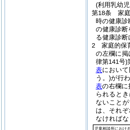
(利用乳幼
第18条
家
時の健康診
の健康診断
る健康診断
2
家庭的保
の左欄に掲
律第141号)
表
において
う。)
が行
表
の右欄に
られるとき
ないことが
は、それぞ
なければな
児童相談所におけ